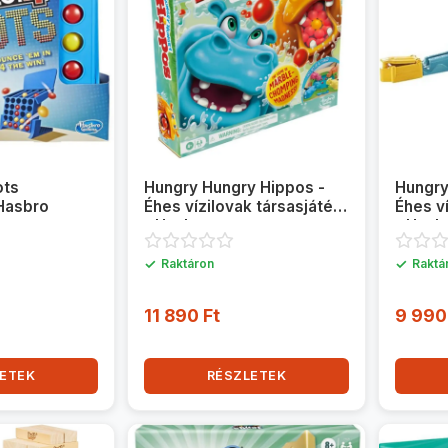
ots
Hungry Hungry Hippos -
Hungry
 Hasbro
Éhes vízilovak társasjáték
Éhes v
- Hasbro
- Hasb
✓
✓
Raktáron
Raktá
11 890 Ft
9 990
ETEK
RÉSZLETEK