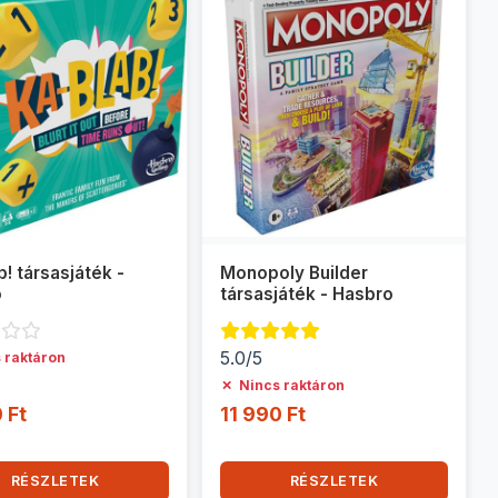
! társasjáték -
Monopoly Builder
o
társasjáték - Hasbro
5.0/5
 raktáron
✗
Nincs raktáron
 Ft
11 990 Ft
RÉSZLETEK
RÉSZLETEK