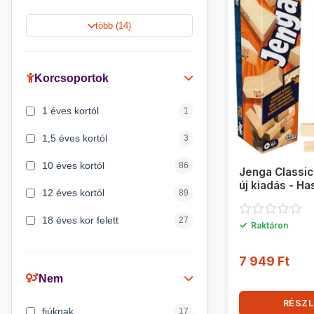
Jégvarázs
9
több (14)
Harry Potter
9
Peppa malac
8
Korcsoportok
Disney hercegnők
5
1 éves kortól
1
Mickey egér
4
1,5 éves kortól
3
10 éves kortól
86
Jenga Classic
új kiadás - Ha
12 éves kortól
89
18 éves kor felett
27
✓
Raktáron
2 éves kortól
6
7 949 Ft
3 éves kortól
200
Nem
3 hónapos kortól
2
RÉSZL
fiúknak
17