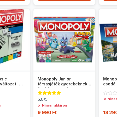
ssic
Monopoly Junior
Monop
 változat -
társasjáték gyerekeknek
csodái
2az1-ben - Hasbro
5.0/5
✗
Nincs
✗
n
Nincs raktáron
9 990 Ft
18 290