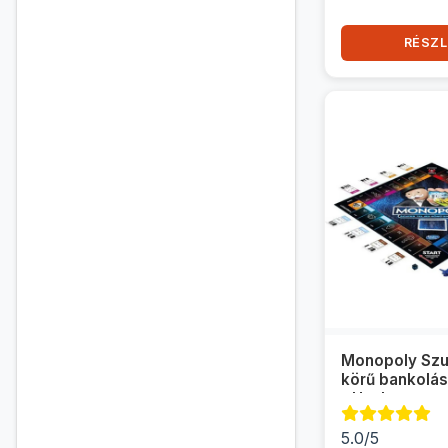
RÉSZL
Monopoly Szup
körű bankolás
- Hasbro
5.0/5