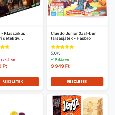
 - Klasszikus
Cluedo Junior 2az1-ben
i detektív
társasjáték - Hasbro
játék - Hasbro
5.0/5
✓
 raktáron
Raktáron
0 Ft
9 949 Ft
RÉSZLETEK
RÉSZLETEK