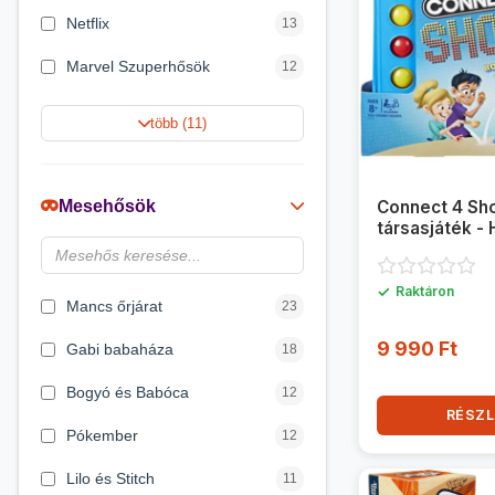
Netflix
13
Marvel Szuperhősök
12
Rubik bűvös kocka
10
több (11)
Summer Toys
10
Noris
7
Mesehősök
Connect 4 Sh
társasjáték -
Disney hercegnők
6
DreamWorks
4
✓
Raktáron
Mancs őrjárat
23
9 990 Ft
Gabi babaháza
18
Bogyó és Babóca
12
RÉSZL
Pókember
12
Lilo és Stitch
11