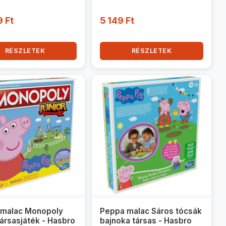
9 Ft
5 149 Ft
RÉSZLETEK
RÉSZLETEK
 malac Monopoly
Peppa malac Sáros tócsák
társasjáték - Hasbro
bajnoka társas - Hasbro