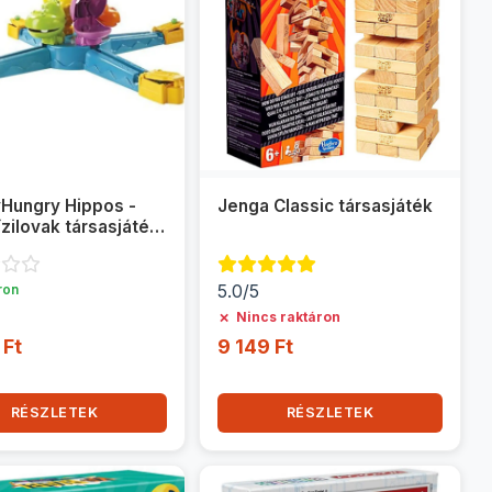
Hungry Hippos -
Jenga Classic társasjáték
ízilovak társasjáték
ro
5.0/5
ron
✗
Nincs raktáron
 Ft
9 149 Ft
RÉSZLETEK
RÉSZLETEK