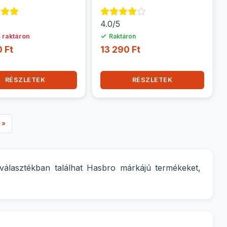
4.0/5
✓
 raktáron
Raktáron
 Ft
13 290 Ft
RÉSZLETEK
RÉSZLETEK
 »
választékban találhat Hasbro márkájú termékeket,