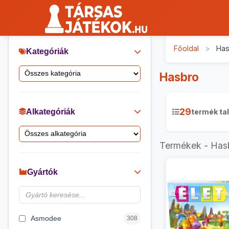
Főoldal
>
Has
Kategóriák
Hasbro
29
Alkategóriák
termék tal
Termékek - Has
Gyártók
Asmodee
308