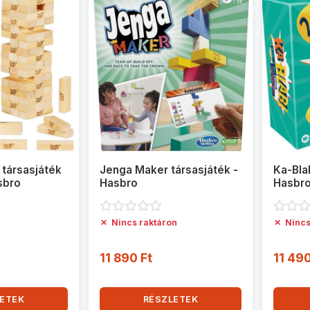
 társasjáték
Jenga Maker társasjáték -
Ka-Blab
sbro
Hasbro
Hasbr
✗
✗
Nincs raktáron
Nincs
11 890 Ft
11 490
ETEK
RÉSZLETEK