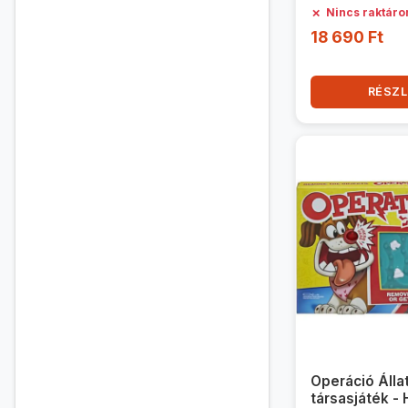
✗
Nincs raktáro
18 690 Ft
RÉSZL
Operáció Álla
társasjáték -