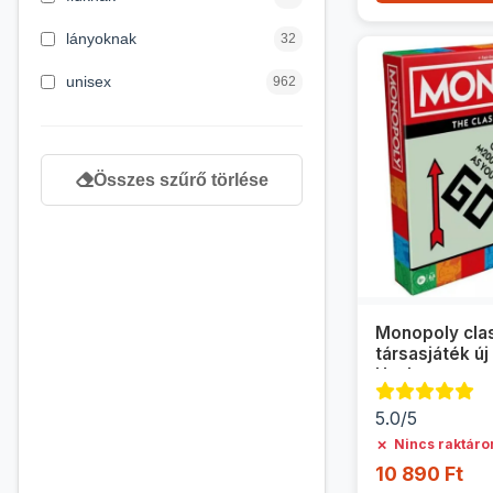
4 éves kortól
122
lányoknak
32
5 évess kortól
88
unisex
962
6 éves kortól
102
7 éves kortól
53
Összes szűrő törlése
8 éves kortól
216
9 éves kortól
16
Monopoly cla
társasjáték új
Hasbro
5.0/5
✗
Nincs raktáro
10 890 Ft