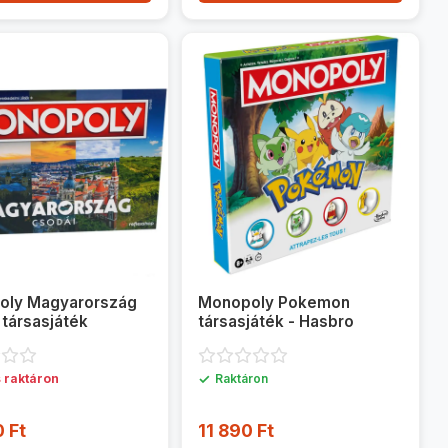
oly Magyarország
Monopoly Pokemon
 társasjáték
társasjáték - Hasbro
✓
 raktáron
Raktáron
 Ft
11 890 Ft