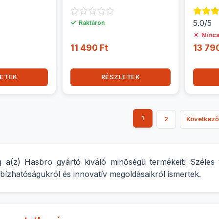
Hasbro
✓
5.0/5
Raktáron
✗
Nincs
11 490 Ft
13 790
ETEK
RÉSZLETEK
1
2
Következő
 a(z) Hasbro gyártó kiváló minőségű termékeit! Széles 
ízhatóságukról és innovatív megoldásaikról ismertek.