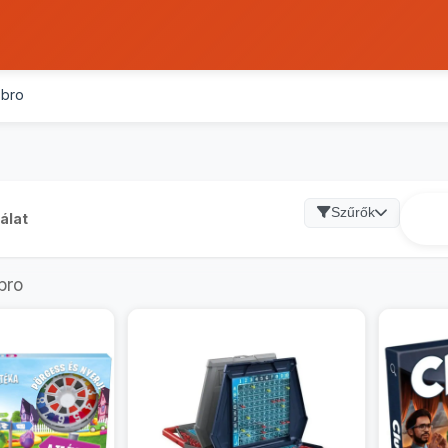
bro
Szűrők
álat
bro