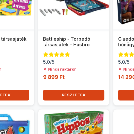
 társasjáték
Battleship - Torpedó
Cluedo
társasjáték - Hasbro
bűnügy
társas
5.0/5
5.0/5
✗
✗
n
Nincs raktáron
Nincs
9 899 Ft
14 29
ETEK
RÉSZLETEK