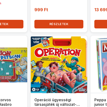
n
999 Ft
13 69
ETEK
RÉSZLETEK
torvos
Operáció ügyességi
Peppa
 Hasbro
társasjáték új változat-
junior 