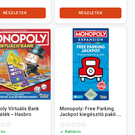
RÉSZLETEK
RÉSZLETEK
ly Virtuális Bank
Monopoly: Free Parking
játék – Hasbro
Jackpot kiegészítő pakli -
Hasbro
✓
ron
Raktáron