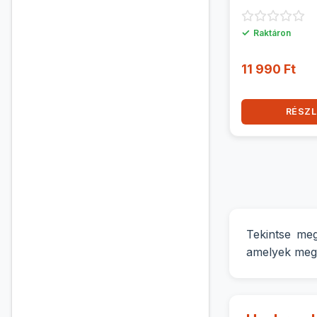
✓
Raktáron
11 990 Ft
RÉSZL
Tekintse meg
amelyek megb