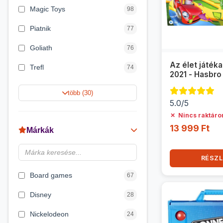
Magic Toys
98
Piatnik
77
Goliath
76
Az élet játéka
Trefl
74
2021 - Hasbro
Keller&Mayer
60
több (30)
5.0/5
Magyar Gyártó
55
✗
Nincs raktáro
Spin Master
31
13 999 Ft
Márkák
Delta Vision
28
RÉSZL
Luna
23
Board games
67
Disney
28
Nickelodeon
24