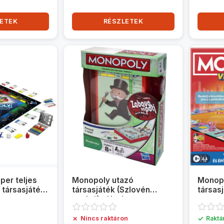
ETEK
RÉSZLETEK
er teljes
Monopoly utazó
Monopo
 társasjáték
társasjáték (Szlovén
társas
nyelvű) - Hasbro
✗
✓
Nincs raktáron
Raktá