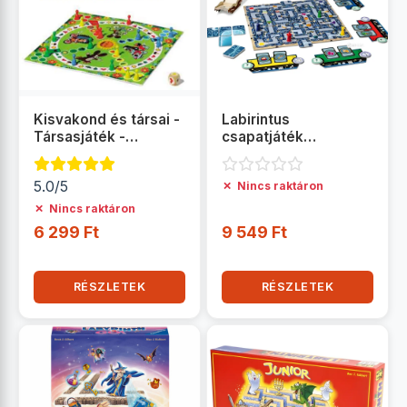
Kisvakond és társai -
Labirintus
Társasjáték -
csapatjáték
Ravensburger
társasjáték -
Ravensburger
5.0/5
✗
Nincs raktáron
✗
Nincs raktáron
6 299 Ft
9 549 Ft
RÉSZLETEK
RÉSZLETEK