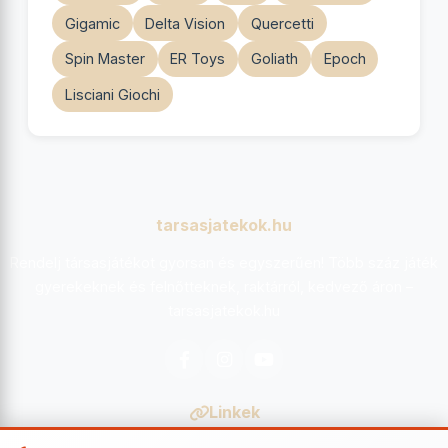
Gigamic
Delta Vision
Quercetti
Spin Master
ER Toys
Goliath
Epoch
Lisciani Giochi
tarsasjatekok.hu
Rendelj társasjátékot gyorsan és egyszerűen! Több száz játék
gyerekeknek és felnőtteknek, raktárról, kedvező áron –
tarsasjatekok.hu
Facebook
Instagram
YouTube
Linkek