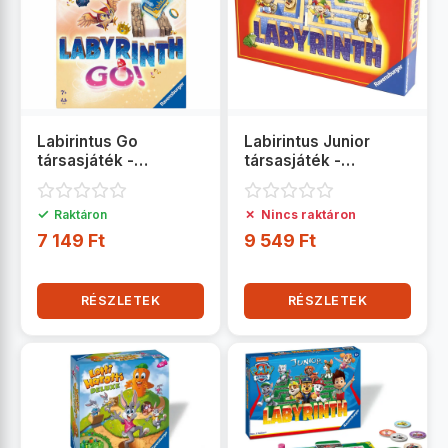
Labirintus Go
Labirintus Junior
társasjáték -
társasjáték -
Ravensburger
Ravensburger
✓
✗
Raktáron
Nincs raktáron
7 149 Ft
9 549 Ft
RÉSZLETEK
RÉSZLETEK