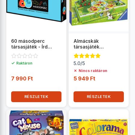
60 másodperc
Almácskák
társasjáték - Írd
társasjáték
körül, rajzolj,
óvodásoknak -
mutogass...
Ravensburger
✓
5.0/5
Raktáron
✗
Nincs raktáron
7 990 Ft
5 949 Ft
RÉSZLETEK
RÉSZLETEK