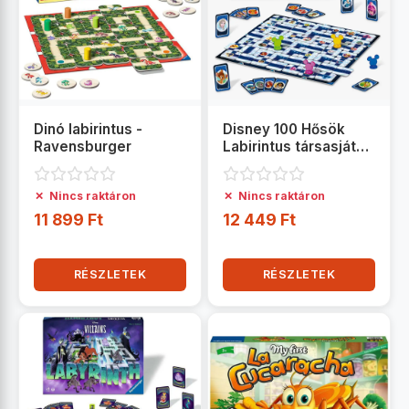
Dinó labirintus -
Disney 100 Hősök
Ravensburger
Labirintus társasjáték
- Ravensburger
✗
✗
Nincs raktáron
Nincs raktáron
11 899 Ft
12 449 Ft
RÉSZLETEK
RÉSZLETEK