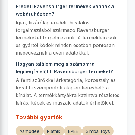
Eredeti Ravensburger termékek vannak a
webáruházban?
Igen, kizárólag eredeti, hivatalos
forgalmazásból származó Ravensburger
termékeket forgalmazunk. A termékleírások
és gyártói kódok minden esetben pontosan
megegyeznek a gyári adatokkal.
Hogyan találom meg a számomra
legmegfelelőbb Ravensburger terméket?
A fenti szűrőkkel árkategória, korosztály és
további szempontok alapján kereshető a
kínálat. A termékkártyákra kattintva részletes
leírás, képek és műszaki adatok érhetők el.
További gyártók
Asmodee
Piatnik
EPEE
Simba Toys