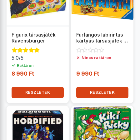
Figurix társasjáték -
Furfangos labirintus
Ravensburger
kártyás társasjáték -
Ravensburger
5.0/5
✗
Nincs raktáron
✓
Raktáron
8 990 Ft
9 990 Ft
RÉSZLETEK
RÉSZLETEK