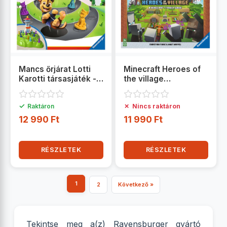
Mancs őrjárat Lotti
Minecraft Heroes of
Karotti társasjáték -
the village
Ravensburger
társasjáték -
Ranvensburger
✓
✗
Raktáron
Nincs raktáron
12 990 Ft
11 990 Ft
RÉSZLETEK
RÉSZLETEK
1
2
Következő »
Tekintse meg a(z) Ravensburger gyártó