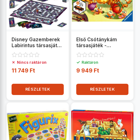
Disney Gazemberek
Első Csótánykám
Labirintus társasjáték
társasjáték -
- Ravensburger
Ravensburger
✗
✓
Nincs raktáron
Raktáron
11 749 Ft
9 949 Ft
RÉSZLETEK
RÉSZLETEK