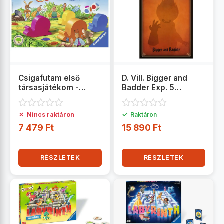
Csigafutam első
D. Vill. Bigger and
társasjátékom -
Badder Exp. 5
Ravensburger
társasjáték -
Ravensburger
✗
✓
Nincs raktáron
Raktáron
7 479 Ft
15 890 Ft
RÉSZLETEK
RÉSZLETEK