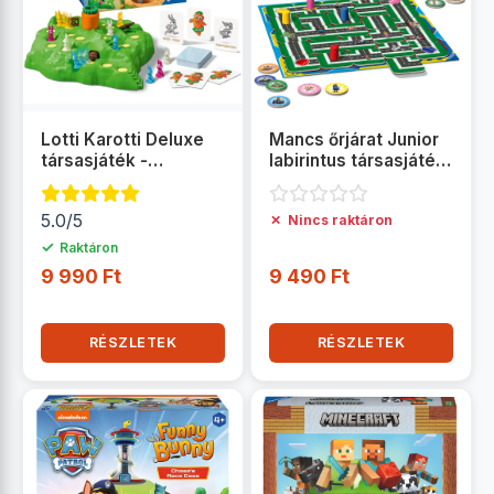
Lotti Karotti Deluxe
Mancs őrjárat Junior
társasjáték -
labirintus társasjáték
Ravensburger
- Ravensburger
5.0/5
✗
Nincs raktáron
✓
Raktáron
9 990 Ft
9 490 Ft
RÉSZLETEK
RÉSZLETEK