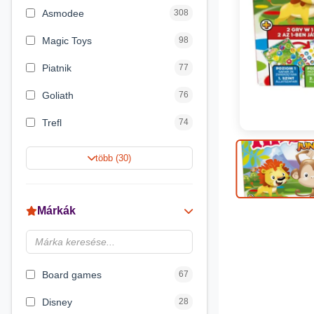
Asmodee
308
Magic Toys
98
Piatnik
77
Goliath
76
Trefl
74
Keller&Mayer
60
több (30)
Magyar Gyártó
55
Spin Master
31
Márkák
Delta Vision
28
Luna
23
Board games
67
Disney
28