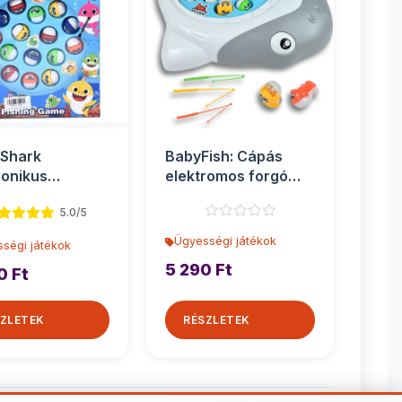
 Shark
BabyFish: Cápás
ronikus
elektromos forgó
szjáték
horgászjáték
5.0/5
hanggal
Ügyességi játékok
ségi játékok
5 290 Ft
0 Ft
ZLETEK
RÉSZLETEK