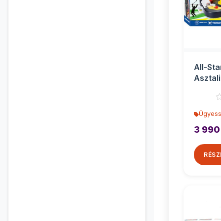
All-Sta
Asztali
42x5x
Ügyess
3 990
RÉSZ