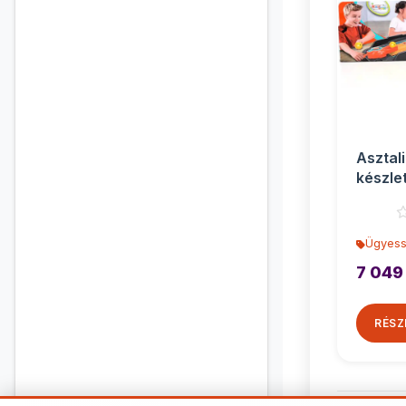
Asztali
készle
Ügyess
7 049
RÉSZ