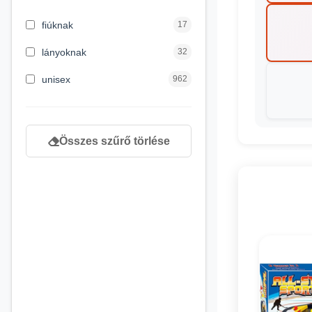
3 hónapos kortól
2
fiúknak
17
4 éves kortól
122
lányoknak
32
5 évess kortól
88
unisex
962
6 éves kortól
102
7 éves kortól
53
Összes szűrő törlése
8 éves kortól
216
9 éves kortól
16