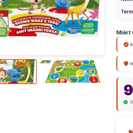
Term
Miért 
R
M
9
R