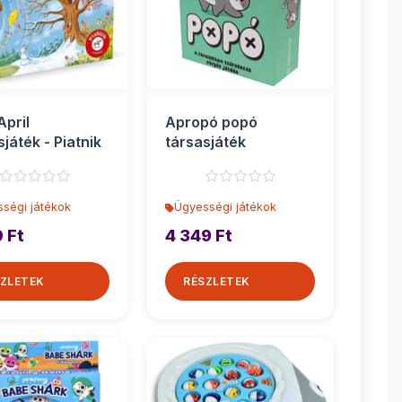
April
Apropó popó
sjáték - Piatnik
társasjáték
ségi játékok
Ügyességi játékok
 Ft
4 349 Ft
ZLETEK
RÉSZLETEK