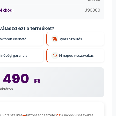
ékkód:
J90000
válaszd ezt a terméket?
aktáron elérhető
Gyors szállítás
inőségi garancia
14 napos visszaváltás
 490
Ft
aktáron
Gyors szállítás
Biztonságos fizetés
14 napos visszaváltás