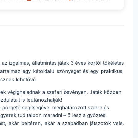
 az izgalmas, állatmintás játék 3 éves kortól tökéletes
artalmaz egy kétoldalú szőnyeget és egy praktikus,
esznek lehetővé.
kek végighaladnak a szafari ösvényen. Játék közben
dulatait is leutánozhatják!
 a pörgető segítségével meghatározott színre és
 gyerek tud talpon maradni – ő lesz a győztes!
t, akár beltéren, akár a szabadban játszotok vele.