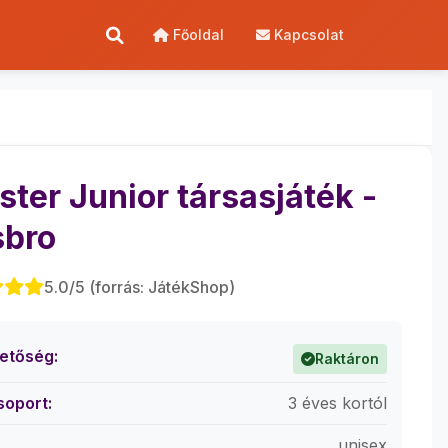
Főoldal
Kapcsolat
ster Junior társasjáték -
bro
5.0/5 (forrás: JátékShop)
hetőség:
Raktáron
soport:
3 éves kortól
unisex