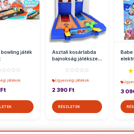
 bowling játék
Asztali kosárlabda
Babe
t
bajnokság játékszett
elekt
kilövővel
horgá
égi játékok
Ügyességi játékok
Ügyes
 Ft
2 390 Ft
3 09
LETEK
RÉSZLETEK
RÉS