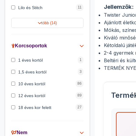
Jellemzők:
Lilo és Stitch
11
Twister Junior
Jégvarázs
9
Ajánlott életk
több (14)
Mókás, színe
Harry Potter
9
Kiváló minős
Peppa malac
8
Kétoldalú ját
Korcsoportok
2-4 gyermek 
Disney hercegnők
5
Beltéri és kült
1 éves kortól
1
Mickey egér
4
TERMÉK NYE
1,5 éves kortól
3
10 éves kortól
86
Termé
12 éves kortól
89
18 éves kor felett
27
2 éves kortól
6
3 éves kortól
200
Nem