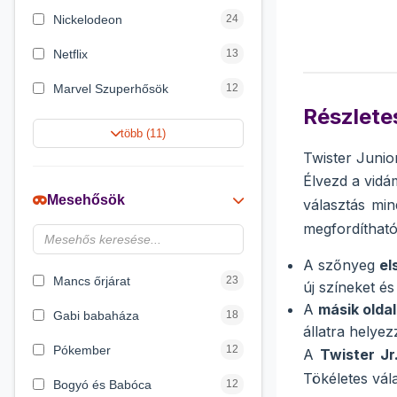
Nickelodeon
24
Netflix
13
Marvel Szuperhősök
12
Részletes
Rubik bűvös kocka
10
több (11)
Twister Junio
Summer Toys
10
Élvezd a vidá
Noris
7
Mesehősök
választás min
Disney hercegnők
6
megfordítható
DreamWorks
4
A szőnyeg
el
Mancs őrjárat
23
új színeket és
A
másik olda
Gabi babaháza
18
állatra helyez
Pókember
12
A
Twister Jr
Tökéletes vála
Bogyó és Babóca
12