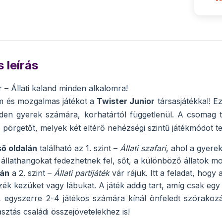
 leírás
r – Állati kaland minden alkalomra!
m és mozgalmas játékot a
Twister Junior
társasjátékkal! Ez
den gyerek számára, korhatártól függetlenül. A csomag t
 pörgetőt, melyek két eltérő nehézségi szintű játékmódot t
ső oldalán
található az 1. szint –
Állati szafari
, ahol a gyere
 állathangokat fedezhetnek fel, sőt, a különböző állatok moz
lán
a 2. szint –
Állati partijáték
vár rájuk. Itt a feladat, hogy
zék kezüket vagy lábukat. A játék addig tart, amíg csak egy
.
egyszerre 2-4 játékos számára kínál önfeledt szórakozás
sztás családi összejövetelekhez is!