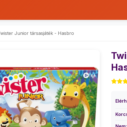
wister Junior társasjáték - Hasbro
Twi
Has
Elér
Korc
Nem: