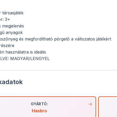
 társasjáték
or: 3+
s megjelenés
égű anyagok
ékszőnyeg és megfordítható pörgető a változatos játékért
részére
éri használatra is ideális
LVE: MAGYAR/LENGYEL
kadatok
GYÁRTÓ:
Hasbro