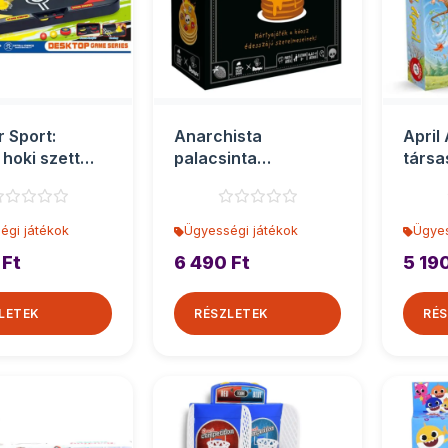
r Sport:
Anarchista
April 
 hoki szett
palacsinta
társa
22cm
társasjáték
égi játékok
Ügyességi játékok
Ügyes
 Ft
6 490 Ft
5 190
LETEK
RÉSZLETEK
RÉS