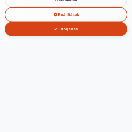
Beállítások
Elfogadás
tarsasjatekok.hu
Rendelj társasjátékot gyorsan és egyszerűen! Több száz játék
gyerekeknek és felnőtteknek, raktárról, kedvező áron –
tarsasjatekok.hu
Facebook
Instagram
YouTube
Linkek