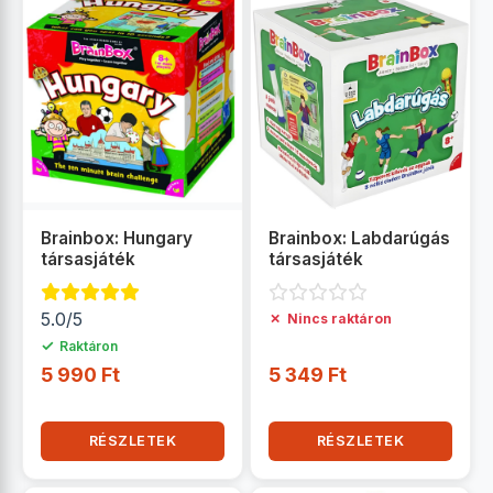
Brainbox: Hungary
Brainbox: Labdarúgás
társasjáték
társasjáték
5.0/5
✗
Nincs raktáron
✓
Raktáron
5 990 Ft
5 349 Ft
RÉSZLETEK
RÉSZLETEK