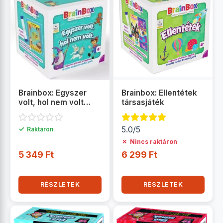
Brainbox: Egyszer
Brainbox: Ellentétek
volt, hol nem volt
társasjáték
társasjáték - Új
kiadás
✓
5.0/5
Raktáron
✗
Nincs raktáron
5 349 Ft
6 299 Ft
RÉSZLETEK
RÉSZLETEK