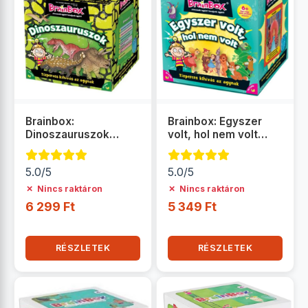
Brainbox:
Brainbox: Egyszer
Dinoszauruszok
volt, hol nem volt
társasjáték
társasjáték
5.0/5
5.0/5
✗
✗
Nincs raktáron
Nincs raktáron
6 299 Ft
5 349 Ft
RÉSZLETEK
RÉSZLETEK