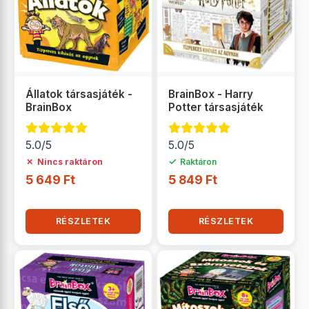
Állatok társasjáték -
BrainBox - Harry
BrainBox
Potter társasjáték
5.0/5
5.0/5
✗
✓
Nincs raktáron
Raktáron
5 649 Ft
5 849 Ft
RÉSZLETEK
RÉSZLETEK