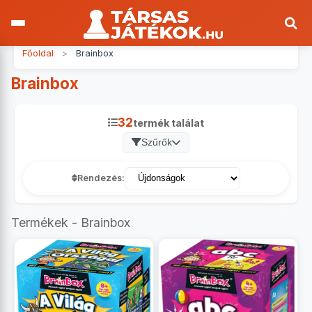
Főoldal
>
Brainbox
Brainbox
32
termék találat
Szűrők
Rendezés:
Termékek - Brainbox