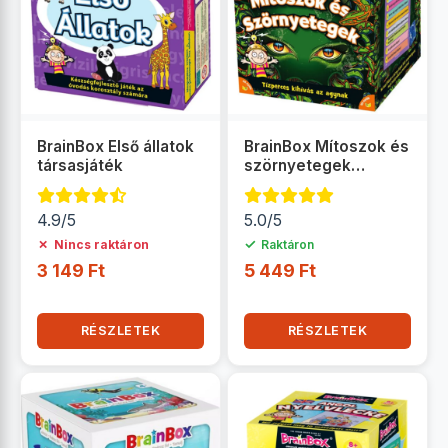
BrainBox Első állatok
BrainBox Mítoszok és
társasjáték
szörnyetegek
társasjáték
4.9/5
5.0/5
✗
✓
Nincs raktáron
Raktáron
3 149 Ft
5 449 Ft
RÉSZLETEK
RÉSZLETEK