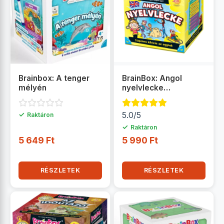
Brainbox: A tenger
BrainBox: Angol
mélyén
nyelvlecke
társasjáték
✓
5.0/5
Raktáron
✓
Raktáron
5 649 Ft
5 990 Ft
RÉSZLETEK
RÉSZLETEK