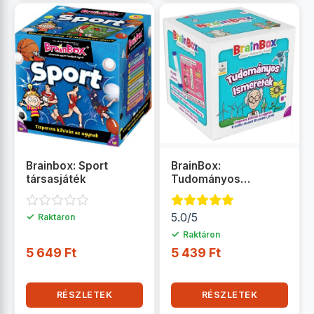
Brainbox: Sport
BrainBox:
társasjáték
Tudományos
ismeretek
társasjáték
✓
5.0/5
Raktáron
✓
Raktáron
5 649 Ft
5 439 Ft
RÉSZLETEK
RÉSZLETEK