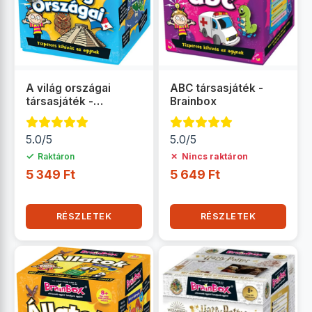
A világ országai
ABC társasjáték -
társasjáték -
Brainbox
Brainbox
5.0/5
5.0/5
✓
✗
Raktáron
Nincs raktáron
5 349 Ft
5 649 Ft
RÉSZLETEK
RÉSZLETEK