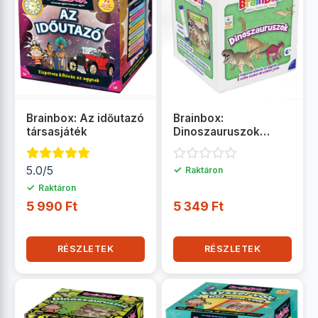
Brainbox: Az időutazó
Brainbox:
társasjáték
Dinoszauruszok
társas
5.0/5
✓
Raktáron
✓
Raktáron
5 990 Ft
5 349 Ft
RÉSZLETEK
RÉSZLETEK