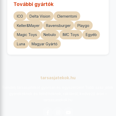
További gyártók
ICO
Delta Vision
Clementoni
Keller&Mayer
Ravensburger
Playgo
Magic Toys
Nebulo
IMC Toys
Egyéb
Luna
Magyar Gyártó
tarsasjatekok.hu
Rendelj társasjátékot gyorsan és egyszerűen! Több száz játék
gyerekeknek és felnőtteknek, raktárról, kedvező áron –
tarsasjatekok.hu
Facebook
Instagram
YouTube