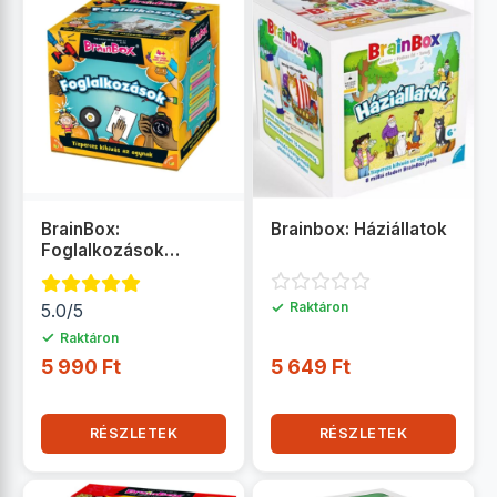
BrainBox:
Brainbox: Háziállatok
Foglalkozások
társasjáték
✓
Raktáron
5.0/5
✓
Raktáron
5 990 Ft
5 649 Ft
RÉSZLETEK
RÉSZLETEK