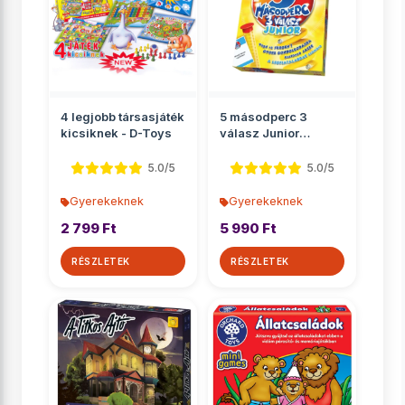
4 legjobb társasjáték
5 másodperc 3
kicsiknek - D-Toys
válasz Junior
társasjáték
5.0/5
5.0/5
Gyerekeknek
Gyerekeknek
2 799 Ft
5 990 Ft
RÉSZLETEK
RÉSZLETEK