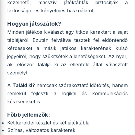
kezelhető, masszív játéktáblák biztosítják a
tartósságot és kényelmes használatot.
Hogyan játsszátok?
Minden játékos kiválaszt egy titkos karaktert a saját
táblájáról. Ezután felváltva tesztek fel eldöntendő
kérdéseket a másik játékos karakterének külső
jegyeiről, hogy szűkítsétek a lehetőségeket. Az nyer,
aki először találja ki az ellenfele által választott
személyt.
A
Találd ki?
nemcsak szórakoztató időtöltés, hanem
remekül fejleszti a logikai és kommunikációs
készségeket is.
Főbb jellemzők:
Két karakterkészlet és két játéktábla
Színes, változatos karakterek