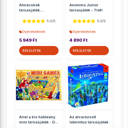
Almácskák
Anonimo Junior
társasjáték
társasjáték - Trefl
óvodásoknak -
Ravensburger
5.0/5
5.0/5
Gyerekeknek
Gyerekeknek
5 949 Ft
4 890 Ft
RÉSZLETEK
RÉSZLETEK
Ariel a kis hableány
Az elvarázsolt
mini társasjáték - D-
labirintus társasjáték
Toys