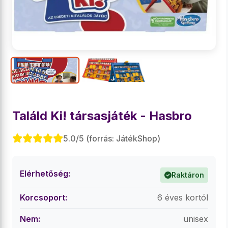
Találd Ki! társasjáték - Hasbro
5.0/5 (forrás: JátékShop)
Elérhetőség:
Raktáron
Korcsoport:
6 éves kortól
Nem:
unisex