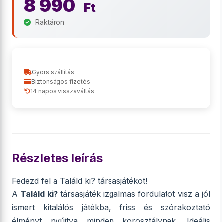
8 990
Ft
Raktáron
Gyors szállítás
Biztonságos fizetés
14 napos visszaváltás
Részletes leírás
Fedezd fel a Találd ki? társasjátékot!
A
Találd ki?
társasjáték izgalmas fordulatot visz a jól
ismert kitalálós játékba, friss és szórakoztató
élményt nyújtva minden korosztálynak. Ideális