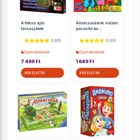
A titkos ajtó
Állatcsaládok vidám
társasjáték
párosító és
memóriajáték
5.0/5
5.0/5
Gyerekeknek
Gyerekeknek
7 499 Ft
1 649 Ft
RÉSZLETEK
RÉSZLETEK