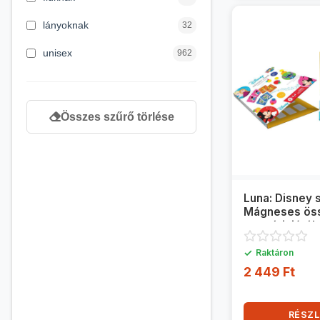
4 éves kortól
122
lányoknak
32
5 évess kortól
88
unisex
962
6 éves kortól
102
7 éves kortól
53
Összes szűrő törlése
8 éves kortól
216
9 éves kortól
16
Luna: Disney 
Mágneses ös
memóriajáték
✓
Raktáron
2 449 Ft
RÉSZL