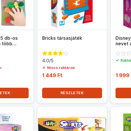
 5 db-os
Bricks társasjáték
Disney
n több
nevet 
társas
4.0/5
✓
Raktá
✗
n
Nincs raktáron
1 449 Ft
1 999 
ETEK
RÉSZLETEK