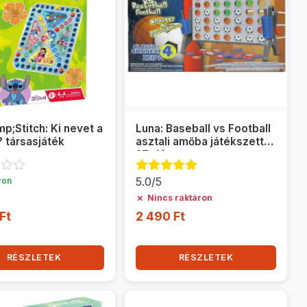
p;Stitch: Ki nevet a
Luna: Baseball vs Football
 társasjáték
asztali amőba játékszett
27x19cm
5.0/5
ron
✗
Nincs raktáron
Ft
2 490 Ft
RÉSZLETEK
RÉSZLETEK