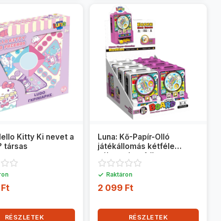
ello Kitty Ki nevet a
Luna: Kő-Papír-Olló
 társas
játékállomás kétféle
változatban 1db
✓
ron
Raktáron
 Ft
2 099 Ft
RÉSZLETEK
RÉSZLETEK