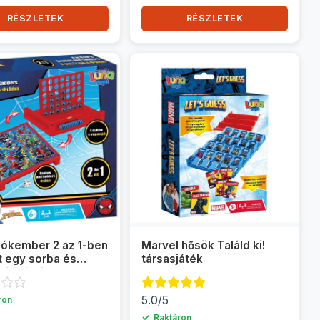
RÉSZLETEK
RÉSZLETEK
Pókember 2 az 1-ben
Marvel hősök Találd ki!
 egy sorba és
társasjáték
 és létrák
játék
5.0/5
ron
✓
Raktáron