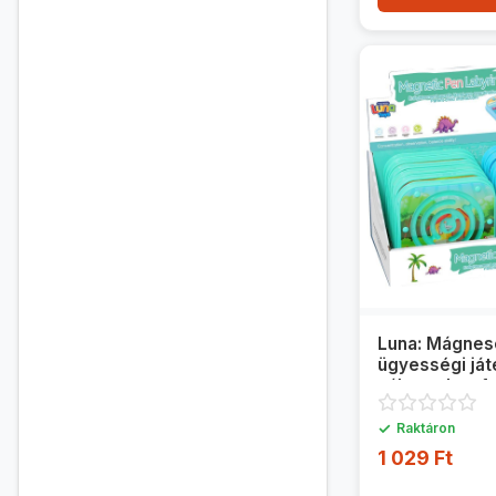
Luna: Mágnese
ügyességi ját
változatban 1
✓
Raktáron
1 029 Ft