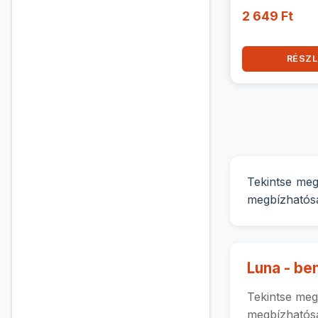
2 649 Ft
RÉSZL
Tekintse meg
megbízhatósá
Luna - be
Tekintse meg
megbízhatósá