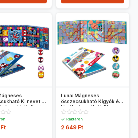
 Mágneses
Luna: Mágneses
sukható Ki nevet a
összecsukható Kígyók és
 társasjáték Spidey
létrák társasjáték Disney
lőkkel
mesehősökkel
✓
ron
Raktáron
 Ft
2 649 Ft