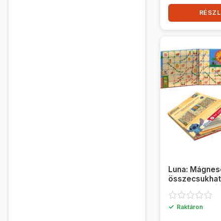
RÉSZL
Luna: Mágnes
összecsukhat
létrák társasj
Stitch szerep
✓
Raktáron