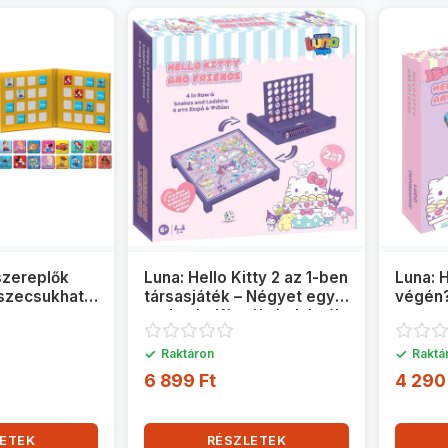
szereplők
Luna: Hello Kitty 2 az 1-ben
Luna: H
szecsukható
társasjáték – Négyet egy
végén?
sorba és Kígyók és Létrák
✓
✓
Raktáron
Raktá
6 899 Ft
4 290
ETEK
RÉSZLETEK