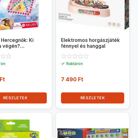
 Hercegnők: Ki
Elektromos horgászjáték
a végén?
fénnyel és hanggal
játék
✓
ron
Raktáron
Ft
7 490 Ft
RÉSZLETEK
RÉSZLETEK