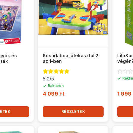
gyók és
Kosárlabda játékasztal 2
Lilo&am
áték
az 1-ben
végén?
5.0/5
✓
Raktá
✓
Raktáron
4 099 Ft
1 999 
ETEK
RÉSZLETEK