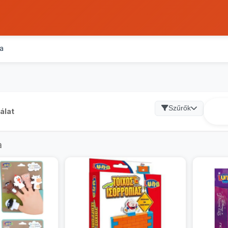
a
Szűrők
álat
a