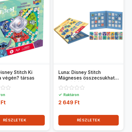
isney Stitch Ki
Luna: Disney Stitch
a végén? társas
Mágneses összecsukható
memóriajáték
✓
ron
Raktáron
 Ft
2 649 Ft
RÉSZLETEK
RÉSZLETEK