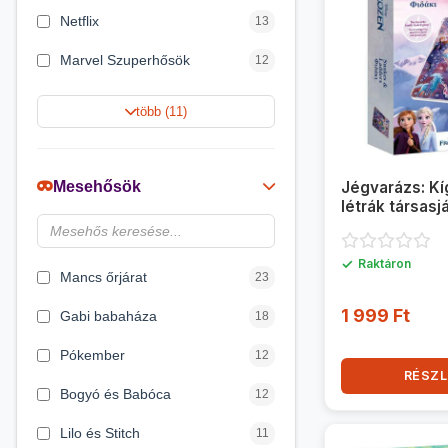
Netflix
13
Marvel Szuperhősök
12
Rubik bűvös kocka
10
több (11)
Summer Toys
10
Noris
7
Mesehősök
Jégvarázs: Kí
létrák társasj
Disney hercegnők
6
Logic Games
4
✓
Raktáron
Mancs őrjárat
23
1 999 Ft
Gabi babaháza
18
Pókember
12
RÉSZL
Bogyó és Babóca
12
Lilo és Stitch
11