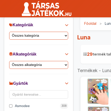
Főoldal
>
Lun
Kategóriák
Luna
29
Alkategóriák
termék tal
Termékek - Lun
Gyártók
Asmodee
308