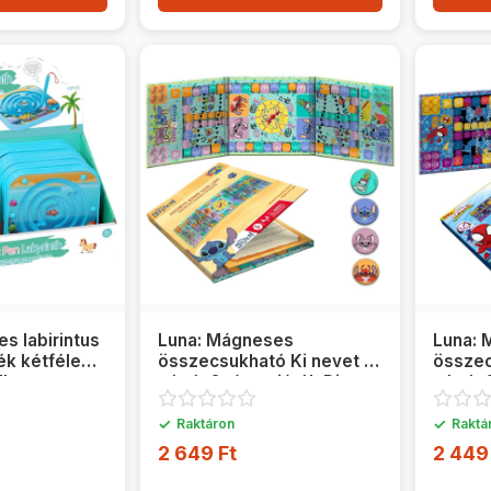
s labirintus
Luna: Mágneses
Luna:
ék kétféle
összecsukható Ki nevet a
összec
db
végén? társasjáték Disney
végén?
Stitch szereplőkkel
szerep
✓
✓
Raktáron
Raktá
2 649 Ft
2 449