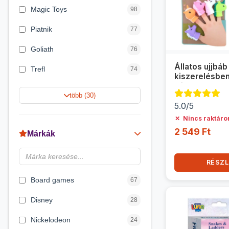
Magic Toys
98
Piatnik
77
Goliath
76
Állatos ujjbáb
Trefl
74
kiszerelésbe
változatban
Keller&Mayer
60
több (30)
5.0/5
Magyar Gyártó
55
✗
Nincs raktáro
Spin Master
31
2 549 Ft
Márkák
Delta Vision
28
RÉSZL
Luna
23
Board games
67
Disney
28
Nickelodeon
24