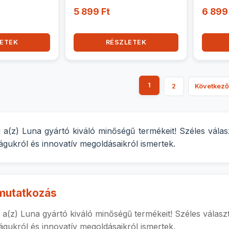
5 899 Ft
6 899
ETEK
RÉSZLETEK
1
2
Következő
 a(z) Luna gyártó kiváló minőségű termékeit! Széles vála
gukról és innovatív megoldásaikról ismertek.
mutatkozás
 a(z) Luna gyártó kiváló minőségű termékeit! Széles válas
gukról és innovatív megoldásaikról ismertek.