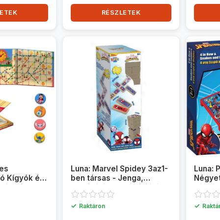
ETEK
RÉSZLETEK
es
Luna: Marvel Spidey 3az1-
Luna: 
ó Kígyók és
ben társas - Jenga,
Négyet
áték Disney
Dominó és Memóriajáték
Kígyók
lőkkel
társas
✓
✓
Raktáron
Raktá