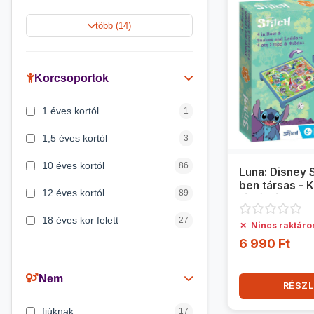
Harry Potter
9
több (14)
Jégvarázs
9
Peppa malac
8
Korcsoportok
Disney hercegnők
5
1 éves kortól
1
Mickey egér
4
1,5 éves kortól
3
10 éves kortól
86
Luna: Disney S
ben társas - 
12 éves kortól
89
létrák és 4-e
18 éves kor felett
27
✗
Nincs raktáro
6 990 Ft
2 éves kortól
6
3 éves kortól
200
Nem
RÉSZL
3 hónapos kortól
2
fiúknak
17