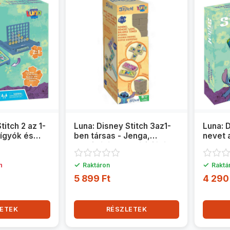
titch 2 az 1-
Luna: Disney Stitch 3az1-
Luna: D
Kígyók és
ben társas - Jenga,
nevet 
t egy sorba
Dominó és Memóriajáték
✓
✓
n
Raktáron
Raktá
5 899 Ft
4 290
ETEK
RÉSZLETEK