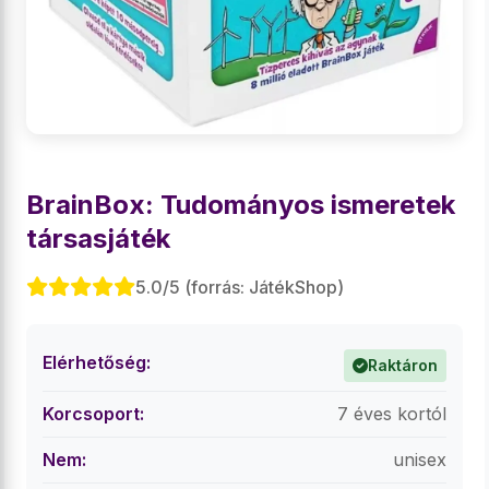
BrainBox: Tudományos ismeretek
társasjáték
5.0/5 (forrás: JátékShop)
Elérhetőség:
Raktáron
Korcsoport:
7 éves kortól
Nem:
unisex