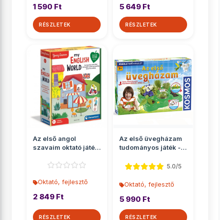
1 590 Ft
5 649 Ft
RÉSZLETEK
RÉSZLETEK
Az első angol
Az első üvegházam
szavaim oktató játék
tudományos játék -
- Clementoni
Piatnik
5.0/5
Oktató, fejlesztő
Oktató, fejlesztő
2 849 Ft
5 990 Ft
RÉSZLETEK
RÉSZLETEK