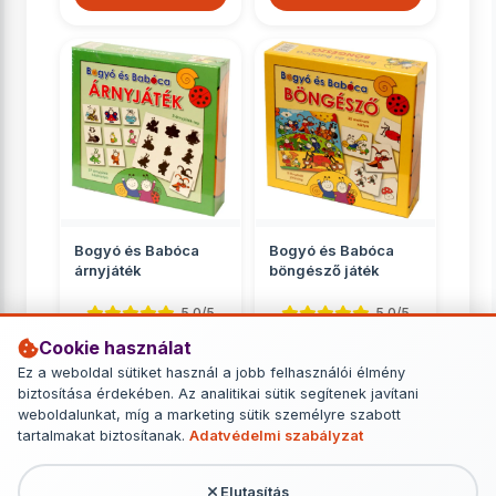
Bogyó és Babóca
Bogyó és Babóca
árnyjáték
böngésző játék
5.0/5
5.0/5
Cookie használat
Oktató, fejlesztő
Oktató, fejlesztő
Ez a weboldal sütiket használ a jobb felhasználói élmény
4 149 Ft
4 149 Ft
biztosítása érdekében. Az analitikai sütik segítenek javítani
weboldalunkat, míg a marketing sütik személyre szabott
RÉSZLETEK
RÉSZLETEK
tartalmakat biztosítanak.
Adatvédelmi szabályzat
Elutasítás