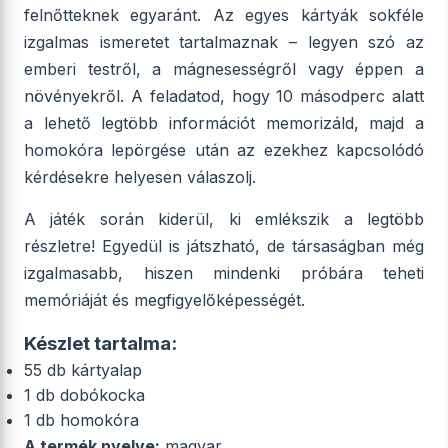
felnőtteknek egyaránt. Az egyes kártyák sokféle
izgalmas ismeretet tartalmaznak – legyen szó az
emberi testről, a mágnesességről vagy éppen a
növényekről. A feladatod, hogy 10 másodperc alatt
a lehető legtöbb információt memorizáld, majd a
homokóra lepörgése után az ezekhez kapcsolódó
kérdésekre helyesen válaszolj.
A játék során kiderül, ki emlékszik a legtöbb
részletre! Egyedül is játszható, de társaságban még
izgalmasabb, hiszen mindenki próbára teheti
memóriáját és megfigyelőképességét.
Készlet tartalma:
55 db kártyalap
1 db dobókocka
1 db homokóra
A termék nyelve:
magyar