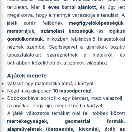
területen. Már
8 éves kortól ajánlott
, és úgy lett
megalkotva, hogy élménnyé varázsolja a tanulást. A
játék során fejlődnek
megfigyelőképességük
,
memóriájuk
,
számolási készségük
és
logikus
gondolkodásuk
, miközben lebilincselő feladatokkal
néznek szembe. Segítségével a gyerekek pozitív
tapasztalatokat szerezhetnek a matekról, és
bátrabban közelíthetnek a számok világához.
A játék menete
Válassz egy matematika témájú kártyát!
Nézd meg alaposan
10 másodpercig
!
Dobókockával sorsolj ki egy kérdést, majd válaszolj
rá anélkül, hogy újra megnéznéd a kártyát!
A játék változatos témákat ölel fel, többek között
mértékegységek, geometriai formák,
alapműveletek (összeadás, kivonás), órák és