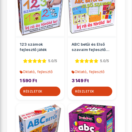
123 számok
ABC betűi és Első
fejlesztő játék
szavaim fejlesztő
játékszett
5.0/5
5.0/5
Oktató, fejlesztő
Oktató, fejlesztő
1 590 Ft
3 149 Ft
RÉSZLETEK
RÉSZLETEK