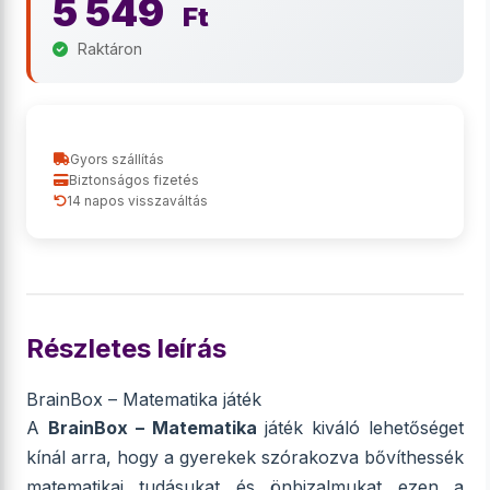
5 549
Ft
Raktáron
Gyors szállítás
Biztonságos fizetés
14 napos visszaváltás
Részletes leírás
BrainBox – Matematika játék
A
BrainBox – Matematika
játék kiváló lehetőséget
kínál arra, hogy a gyerekek szórakozva bővíthessék
matematikai tudásukat és önbizalmukat ezen a