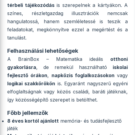
térbeli tájékozódás
is szerepelnek a kártyákon. A
színes, részletgazdag illusztrációk nemcsak
hangulatossá, hanem szemléletessé is teszik a
feladatokat, megkönnyítve ezzel a megértést és a
tanulást.
Felhasználási lehetőségek
A BrainBox – Matematika ideális
otthoni
gyakorlásra
, de remekül használható
iskolai
fejlesztő órákon
,
napközis foglalkozásokon
vagy
logikai szakkörökön
is. Egyaránt nagyszerű egyéni
elfoglaltságnak vagy közös családi, baráti játéknak,
így közösségépítő szerepet is betölthet.
Főbb jellemzők
8 éves kortól ajánlott
memória- és tudásfejlesztő
játék