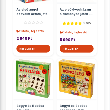
Az első angol
Az első üvegházam
szavaim oktató játék
tudományos játék -
- Clementoni
Piatnik
5.0/5
Oktató, fejlesztő
Oktató, fejlesztő
2 849 Ft
5 990 Ft
RÉSZLETEK
RÉSZLETEK
Bogyó és Babóca
Bogyó és Babóca