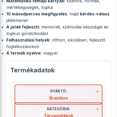
Matematika témájú kártyák:
számok, formák,
mértékegységek, logika
10 másodperces megfigyelés
, majd
kérdés-válasz
játékmenet
A játék fejleszti:
memóriát, számolási készséget és
logikus gondolkodást
Felhasználási helyek:
otthon, iskolában, fejlesztő
foglalkozásokon
A termék nyelve:
magyar
Termékadatok
GYÁRTÓ:
Brainbox
KATEGÓRIA:
Társasjátékok