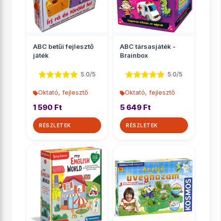
ABC betűi fejlesztő
ABC társasjáték -
játék
Brainbox
5.0/5
5.0/5
Oktató, fejlesztő
Oktató, fejlesztő
1 590 Ft
5 649 Ft
RÉSZLETEK
RÉSZLETEK