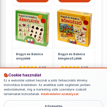
Bogyó és Babóca
Bogyó és Babóca
árnyjáték
böngésző játék
5.0/5
5.0/5
Cookie használat
Oktató, fejlesztő
Oktató, fejlesztő
Ez a weboldal sütiket használ a jobb felhasználói élmény
4 149 Ft
4 149 Ft
biztosítása érdekében. Az analitikai sütik segítenek javítani
weboldalunkat, míg a marketing sütik személyre szabott
RÉSZLETEK
RÉSZLETEK
tartalmakat biztosítanak.
Adatvédelmi szabályzat
Elutasítás