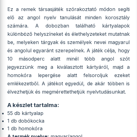
Ez a remek társasjáték szórakoztató módon segíti
elő az angol nyelv tanulását minden korosztály
számára. A dobozban található kártyalapok
különböző helyszíneket és élethelyzeteket mutatnak
be, melyeken tárgyak és személyek nevei magyarul
és angolul egyaránt szerepelnek. A játék célja, hogy
10 másodperc alatt minél több angol szót
jegyezzünk meg a kiválasztott kártyáról, majd a
homokóra lepergése alatt felsoroljuk ezeket
emlékezetből. A játékot egyedül, de akár többen is
élvezhetjük és megmérettethetjük nyelvtudásunkat.
A készlet tartalma:
55 db kártyalap
1 db dobókocka
1 db homokóra
A termék nyelve:
magyar/angol