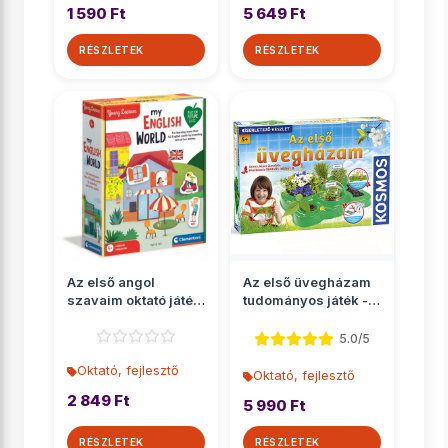
1 590 Ft
5 649 Ft
RÉSZLETEK
RÉSZLETEK
Az első angol
Az első üvegházam
szavaim oktató játék
tudományos játék -
- Clementoni
Piatnik
5.0/5
Oktató, fejlesztő
Oktató, fejlesztő
2 849 Ft
5 990 Ft
RÉSZLETEK
RÉSZLETEK