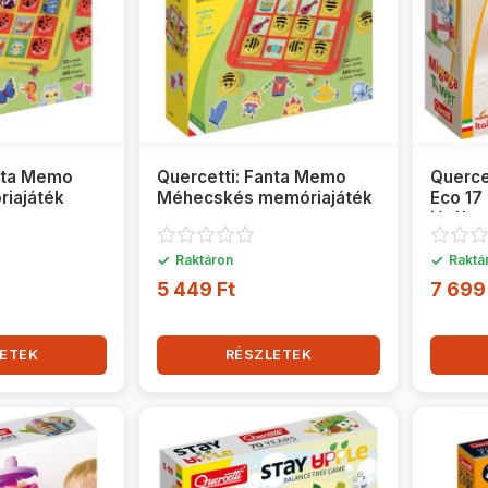
anta Memo
Quercetti: Fanta Memo
Querce
riajáték
Méhecskés memóriajáték
Eco 17
játéks
✓
✓
Raktáron
Raktá
5 449 Ft
7 699
ETEK
RÉSZLETEK