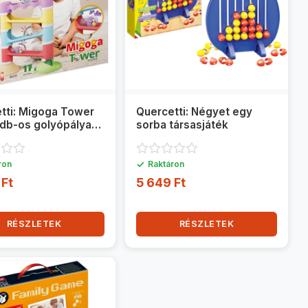
tti: Migoga Tower
Quercetti: Négyet egy
 db-os golyópálya
sorba társasjáték
zett
✓
ron
Raktáron
 Ft
5 649 Ft
RÉSZLETEK
RÉSZLETEK