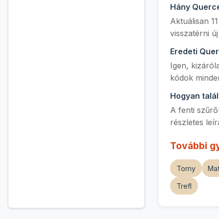
Hány Querce
Aktuálisan 11
visszatérni ú
Eredeti Que
Igen, kizáró
kódok minden
Hogyan talá
A fenti szűrő
részletes leí
További g
Tomy
Mat
Trefl