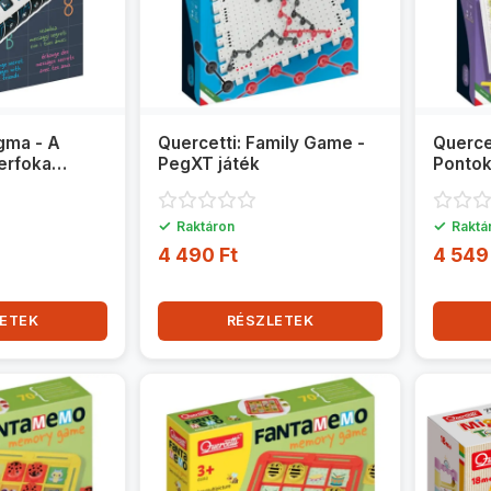
igma - A
Quercetti: Family Game -
Querce
erfoka
PegXT játék
Pontok
✓
✓
Raktáron
Raktá
4 490 Ft
4 549
ETEK
RÉSZLETEK