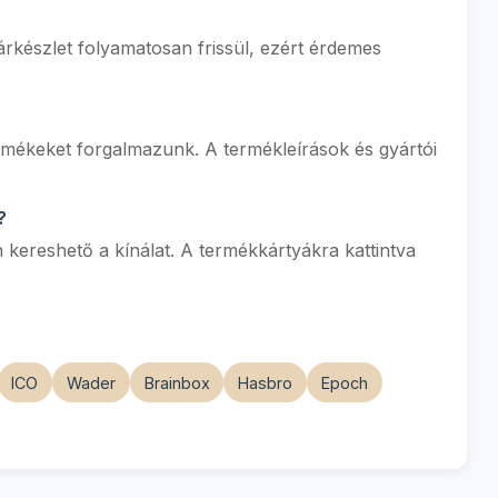
árkészlet folyamatosan frissül, ezért érdemes
ermékeket forgalmazunk. A termékleírások és gyártói
?
 kereshető a kínálat. A termékkártyákra kattintva
ICO
Wader
Brainbox
Hasbro
Epoch