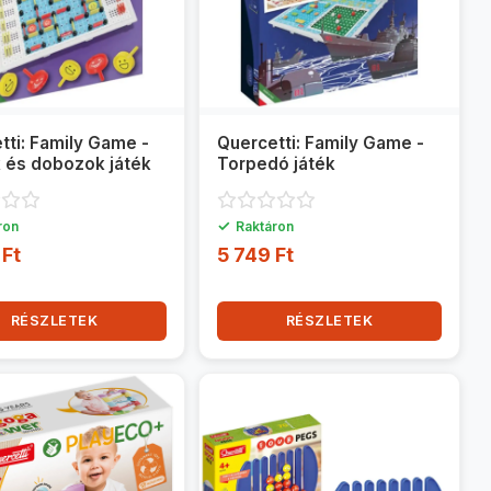
tti: Family Game -
Quercetti: Family Game -
 és dobozok játék
Torpedó játék
✓
ron
Raktáron
 Ft
5 749 Ft
RÉSZLETEK
RÉSZLETEK