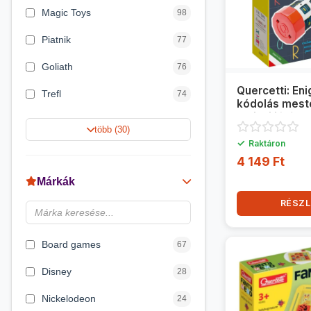
Magic Toys
98
Piatnik
77
Goliath
76
Quercetti: En
Trefl
74
kódolás mest
logikai játék
Keller&Mayer
60
több (30)
✓
Raktáron
Magyar Gyártó
55
4 149 Ft
Spin Master
31
Márkák
Delta Vision
28
RÉSZL
Luna
23
Board games
67
Disney
28
Nickelodeon
24