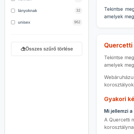
4 éves kortól
122
Tekintse meg
lányoknak
32
amelyek megb
5 évess kortól
88
unisex
962
6 éves kortól
102
7 éves kortól
53
Quercetti
Összes szűrő törlése
8 éves kortól
216
Tekintse meg 
amelyek megb
9 éves kortól
16
Webáruházun
korosztályok
Gyakori ké
Mi jellemzi 
A Quercetti m
korosztályna