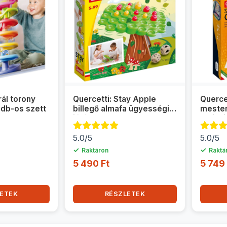
rál torony
Quercetti: Stay Apple
Querce
 db-os szett
billegő almafa ügyességi
mester
játék
logikai
5.0/5
5.0/5
✓
✓
Raktáron
Raktá
5 490 Ft
5 749 
ETEK
RÉSZLETEK