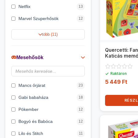
Netflix
13
Marvel Szuperhősök
12
Summer Toys
10
több (11)
Rubik bűvös kocka
10
Quercetti: F
Noris
7
Katicás memó
Mesehősök
Disney hercegnők
6
✓
Raktáron
Logic Games
4
5 449 Ft
Mancs őrjárat
23
Gabi babaháza
18
RÉSZL
Pókember
12
Bogyó és Babóca
12
Lilo és Stitch
11