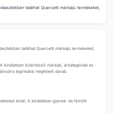
választékban találhat Quercetti márkájú termékeket,
lasztékban találhat Quercetti márkájú termékeket,
n. A kínálatban különböző márkák, árkategóriák és
számodra leginkább megfelelő darab.
ékeket kínál. A kínálatban gyerek- és felnőtt