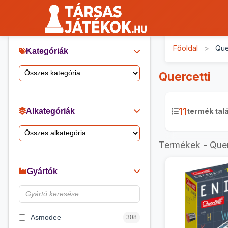
Főoldal
>
Que
Kategóriák
Quercetti
11
Alkategóriák
termék talá
Termékek - Quer
Gyártók
Asmodee
308