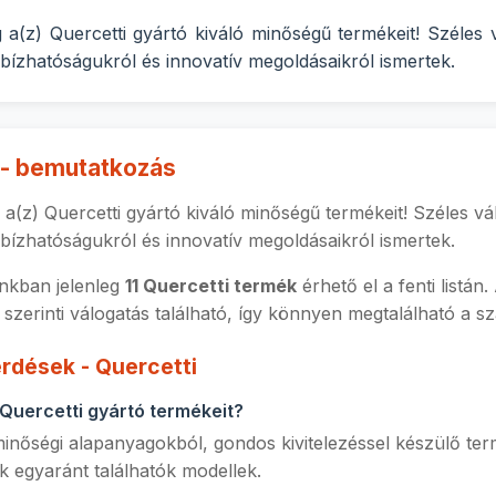
 a(z) Quercetti gyártó kiváló minőségű termékeit! Széles 
ízhatóságukról és innovatív megoldásaikról ismertek.
 - bemutatkozás
a(z) Quercetti gyártó kiváló minőségű termékeit! Széles vá
ízhatóságukról és innovatív megoldásaikról ismertek.
kban jelenleg
11 Quercetti termék
érhető el a fenti listá
 szerinti válogatás található, így könnyen megtalálható a 
rdések - Quercetti
a Quercetti gyártó termékeit?
inőségi alapanyagokból, gondos kivitelezéssel készülő term
k egyaránt találhatók modellek.