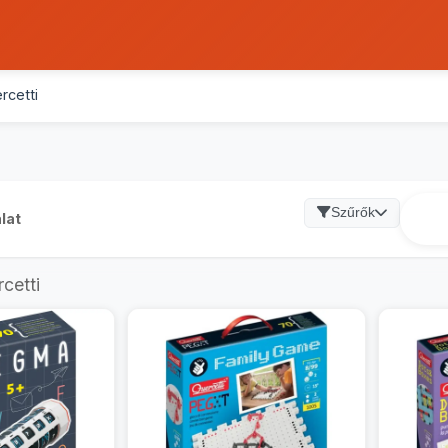
rcetti
Szűrők
lat
cetti