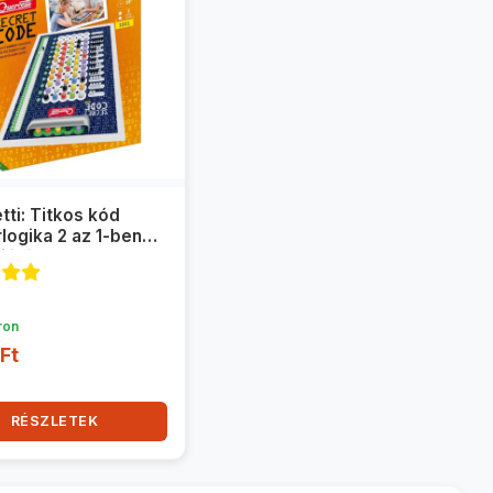
tti: Titkos kód
logika 2 az 1-ben
 játék
ron
Ft
RÉSZLETEK