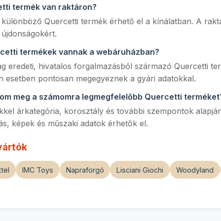
tti termék van raktáron?
 különböző Quercetti termék érhető el a kínálatban. A rakt
j újdonságokért.
rcetti termékek vannak a webáruházban?
lag eredeti, hivatalos forgalmazásból származó Quercetti t
 esetben pontosan megegyeznek a gyári adatokkal.
lom meg a számomra legmegfelelőbb Quercetti terméket
kkel árkategória, korosztály és további szempontok alapján
rás, képek és műszaki adatok érhetők el.
yártók
tel
IMC Toys
Napraforgó
Lisciani Giochi
Woodyland