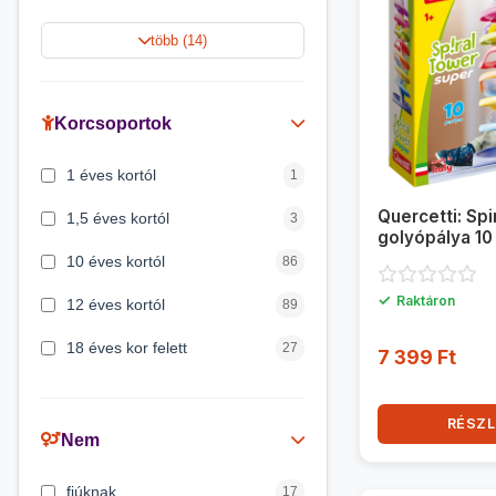
Harry Potter
9
több (14)
Jégvarázs
9
Peppa malac
8
Korcsoportok
Disney hercegnők
5
1 éves kortól
1
Mickey egér
4
Quercetti: Spi
1,5 éves kortól
3
golyópálya 10
10 éves kortól
86
✓
Raktáron
12 éves kortól
89
18 éves kor felett
27
7 399 Ft
2 éves kortól
6
RÉSZL
3 éves kortól
200
Nem
3 hónapos kortól
2
fiúknak
17