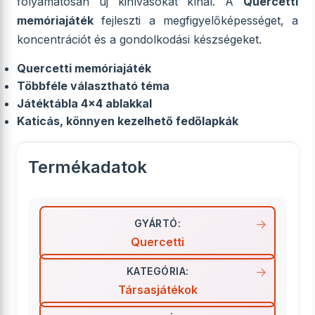
folyamatosan új kihívásokat kínál. A
Quercetti
memóriajáték
fejleszti a megfigyelőképességet, a
koncentrációt és a gondolkodási készségeket.
Quercetti memóriajáték
Többféle választható téma
Játéktábla 4x4 ablakkal
Katicás, könnyen kezelhető fedőlapkák
Termékadatok
GYÁRTÓ:
Quercetti
KATEGÓRIA:
Társasjátékok