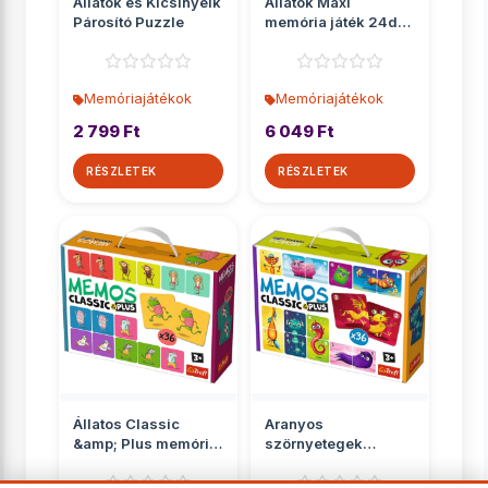
Állatok és Kicsinyeik
Állatok Maxi
Párosító Puzzle
memória játék 24db-
os - Trefl
Memóriajátékok
Memóriajátékok
2 799 Ft
6 049 Ft
RÉSZLETEK
RÉSZLETEK
Állatos Classic
Aranyos
&amp; Plus memória
szörnyetegek
játék 36db-os - Trefl
Classic &amp; Plus
memória játék 36...