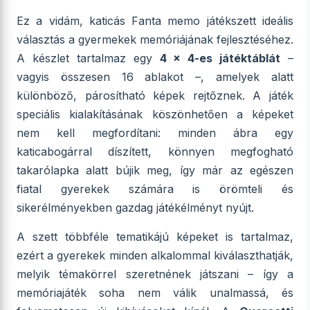
Ez a vidám, katicás Fanta memo játékszett ideális
választás a gyermekek memóriájának fejlesztéséhez.
A készlet tartalmaz egy
4 x 4-es játéktáblát
–
vagyis összesen 16 ablakot –, amelyek alatt
különböző, párosítható képek rejtőznek. A játék
speciális kialakításának köszönhetően a képeket
nem kell megfordítani: minden ábra egy
katicabogárral díszített, könnyen megfogható
takarólapka alatt bújik meg, így már az egészen
fiatal gyerekek számára is örömteli és
sikerélményekben gazdag játékélményt nyújt.
A szett többféle tematikájú képeket is tartalmaz,
ezért a gyerekek minden alkalommal kiválaszthatják,
melyik témakörrel szeretnének játszani – így a
memóriajáték soha nem válik unalmassá, és