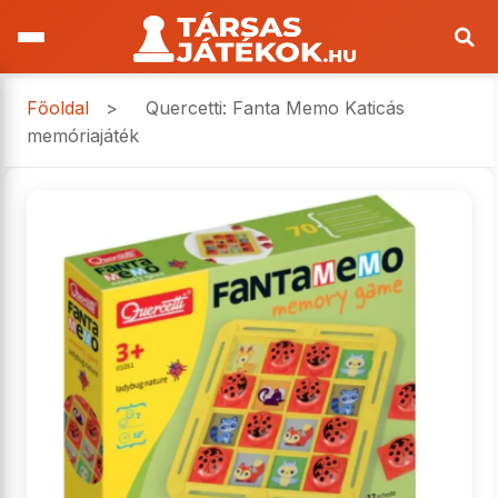
Főoldal
>
Quercetti: Fanta Memo Katicás
memóriajáték