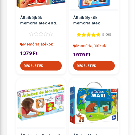
Állatköjkök
Állatkölykök
memóriajáték 48db-
memóriajáték
os - Clementoni
5.0/5
Memóriajátékok
Memóriajátékok
1 379 Ft
1 979 Ft
RÉSZLETEK
RÉSZLETEK