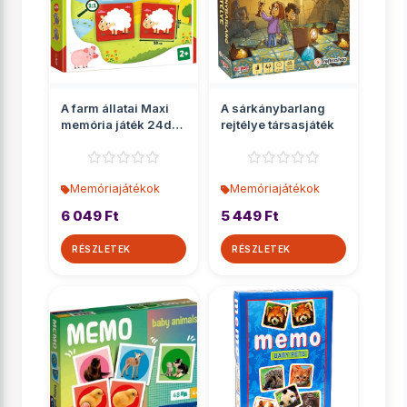
A farm állatai Maxi
A sárkánybarlang
memória játék 24db-
rejtélye társasjáték
os - Trefl
Memóriajátékok
Memóriajátékok
6 049 Ft
5 449 Ft
RÉSZLETEK
RÉSZLETEK