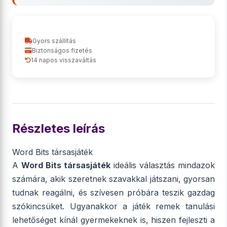
Gyors szállítás
Biztonságos fizetés
14 napos visszaváltás
Részletes leírás
Word Bits társasjáték
A
Word Bits társasjáték
ideális választás mindazok
számára, akik szeretnek szavakkal játszani, gyorsan
tudnak reagálni, és szívesen próbára teszik gazdag
szókincsüket. Ugyanakkor a játék remek tanulási
lehetőséget kínál gyermekeknek is, hiszen fejleszti a