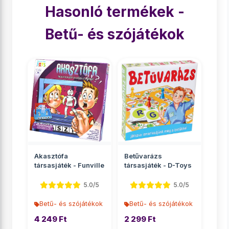
Hasonló termékek -
Betű- és szójátékok
Akasztófa
Betűvarázs
társasjáték - Funville
társasjáték - D-Toys
5.0/5
5.0/5
Betű- és szójátékok
Betű- és szójátékok
4 249 Ft
2 299 Ft