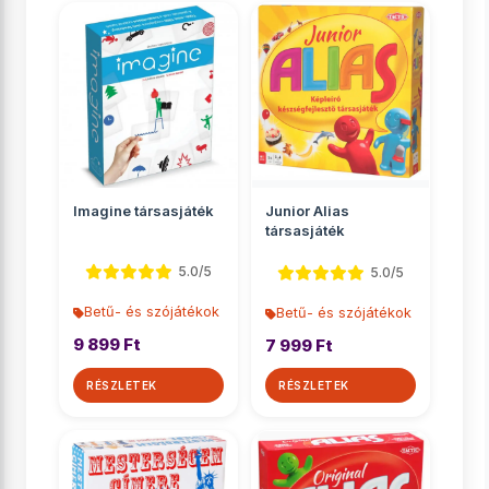
Imagine társasjáték
Junior Alias
társasjáték
5.0/5
5.0/5
Betű- és szójátékok
Betű- és szójátékok
9 899 Ft
7 999 Ft
RÉSZLETEK
RÉSZLETEK