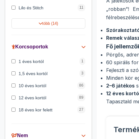
A játékosok e
Lilo és Stitch
11
„robban”! Em
félrebeszélés
Harry Potter
9
több (14)
Szórakoztató
Jégvarázs
9
Remek válas
Peppa malac
8
Fő jellemző
Korcsoportok
Pörgős, adren
Disney hercegnők
5
1 éves kortól
1
60 spirális f
Mickey egér
4
Fejleszti a sz
1,5 éves kortól
3
Minden kör eg
2–6 játékos
s
10 éves kortól
86
12 éves kortó
12 éves kortól
89
Tapasztald me
18 éves kor felett
27
2 éves kortól
6
Termé
3 éves kortól
200
Nem