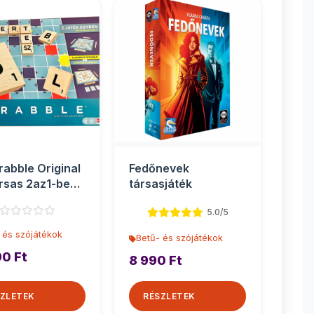
rabble Original
Fedőnevek
rsas 2az1-ben -
társasjáték
l
5.0/5
 és szójátékok
Betű- és szójátékok
90 Ft
8 990 Ft
ZLETEK
RÉSZLETEK