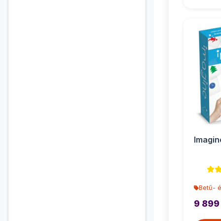
Imagin
Betű- 
9 899