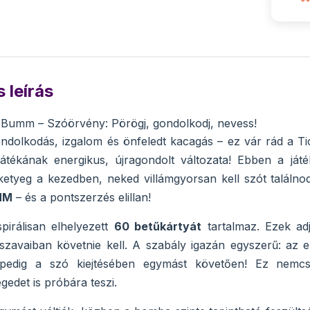
 leírás
Bumm – Szóörvény: Pörögj, gondolkodj, nevess!
ondolkodás, izgalom és önfeledt kacagás – ez vár rád a
játékának energikus, újragondolt változata! Ebben a j
etyeg a kezedben, neked villámgyorsan kell szót találno
MM
– és a pontszerzés elillan!
spirálisan elhelyezett
60 betűkártyát
tartalmaz. Ezek ad
szavaiban követnie kell. A szabály igazán egyszerű: az 
gpedig a szó kiejtésében egymást követően! Ez nemcs
gedet is próbára teszi.