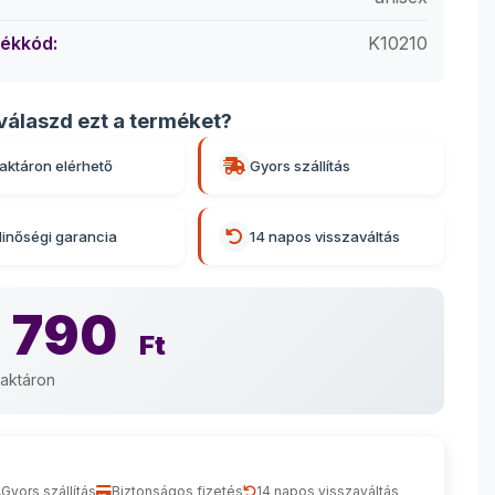
ékkód:
K10210
válaszd ezt a terméket?
aktáron elérhető
Gyors szállítás
inőségi garancia
14 napos visszaváltás
 790
Ft
aktáron
Gyors szállítás
Biztonságos fizetés
14 napos visszaváltás