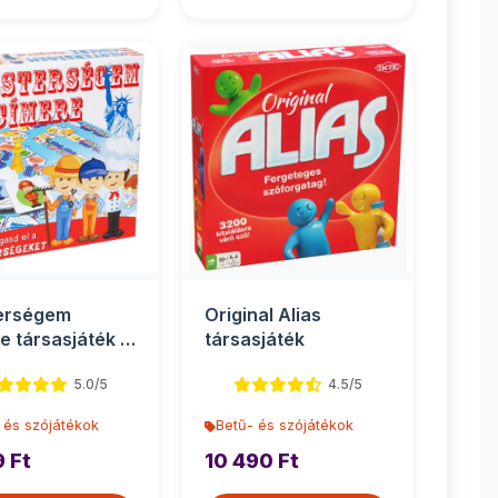
erségem
Original Alias
e társasjáték -
társasjáték
ys
5.0/5
4.5/5
 és szójátékok
Betű- és szójátékok
9 Ft
10 490 Ft