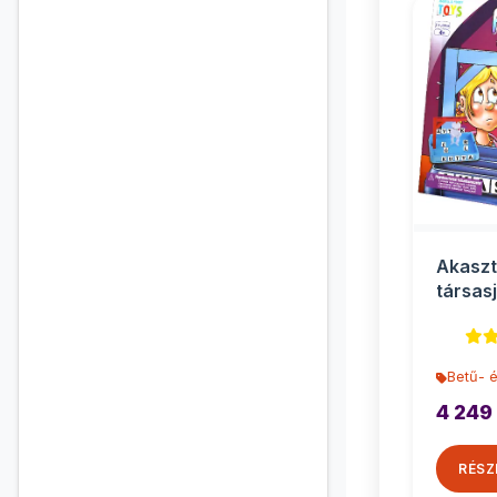
Akaszt
társasj
Betű- 
4 249
RÉSZ