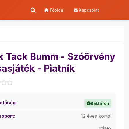
Főoldal
Kapcsolat
k Tack Bumm - Szóörvény
sasjáték - Piatnik
hetőség:
Raktáron
soport:
12 éves kortól
unisex