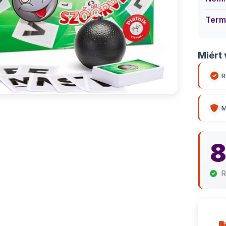
Term
Miért 
R
M
8
R