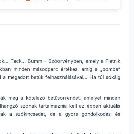
 Tick… Tack… Bumm – Szóörvényben, amely a Piatnik
átékban minden másodperc értékes: amíg a „bomba”
d a megadott betűk felhasználásával… Ha túl sokáig
ják meg a kötelező betűsorrendet, amelyet minden
elhangzó szónak tartalmaznia kell az éppen aktuális
ak a szókincsedet, de a gyors gondolkodási és