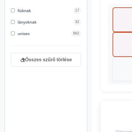
3 hónapos kortól
2
fiúknak
17
4 éves kortól
122
lányoknak
32
5 évess kortól
88
unisex
962
6 éves kortól
102
7 éves kortól
53
Összes szűrő törlése
8 éves kortól
216
9 éves kortól
16