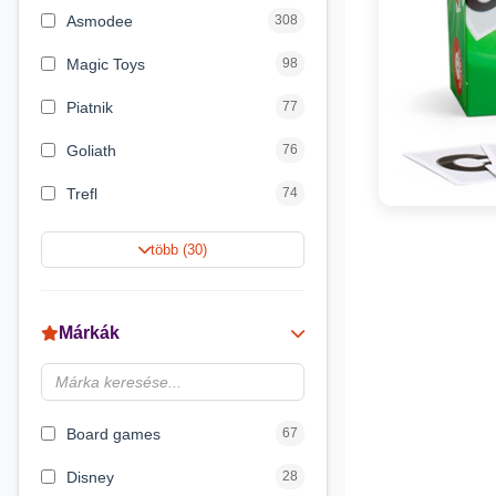
Asmodee
308
Magic Toys
98
Piatnik
77
Goliath
76
Trefl
74
Keller&Mayer
60
több (30)
Magyar Gyártó
55
Spin Master
31
Márkák
Delta Vision
28
Luna
23
Board games
67
Disney
28