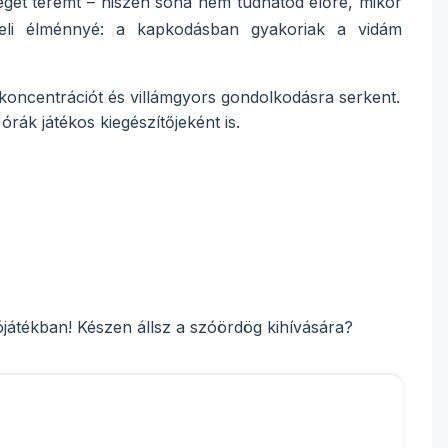
éget teremt – hiszen soha nem tudhatod előre, mikor
 teli élménnyé: a kapkodásban gyakoriak a vidám
 a koncentrációt és villámgyors gondolkodásra serkent.
órák játékos kiegészítőjeként is.
játékban! Készen állsz a szóördög kihívására?