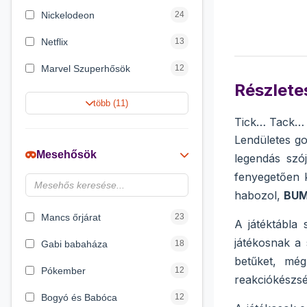
Nickelodeon
24
Netflix
13
Marvel Szuperhősök
12
Részletes
Summer Toys
10
több (11)
Tick… Tack… 
Rubik bűvös kocka
10
Lendületes g
Noris
7
Mesehősök
legendás szó
Disney hercegnők
6
fenyegetően k
habozol,
BU
Logic Games
4
Mancs őrjárat
23
A játéktábla 
játékosnak a 
Gabi babaháza
18
betűket, mé
Pókember
12
reakciókészsé
Bogyó és Babóca
12