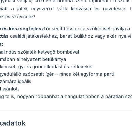
gymást váltják, közben a bomba szinte tapintható feszülts
iatt a játék egyszerre válik kihívássá és nevetéssel
ek és szóviccek!
 és készségfejlesztő:
segít bővíteni a szókincset, javítja
ztás
családi játékestekhez, baráti bulikhoz vagy akár nyelvi 
k:
alindús szójáték ketyegő bombával
ormában elhelyezett betűkártya
ókincset, gyors gondolkodást és reflexeket
yedülálló szócsatát ígér – nincs két egyforma parti
zámára ideális
l
ajánlott
g te is, hogyan robbanhat a hangulat ebben a páratlan szó
kadatok