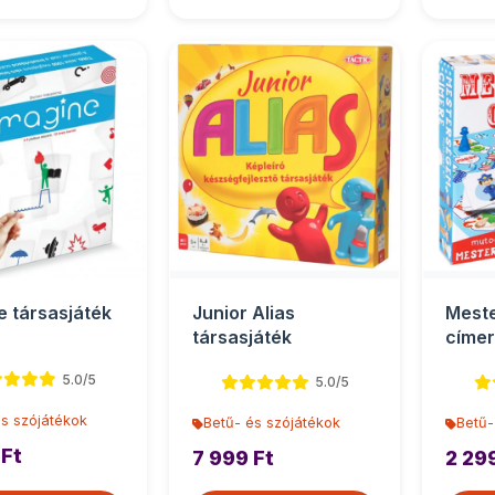
e társasjáték
Junior Alias
Mest
társasjáték
címer
D-To
5.0/5
5.0/5
és szójátékok
Betű- és szójátékok
Betű-
 Ft
7 999 Ft
2 29