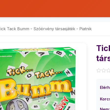
ick Tack Bumm - Szóörvény társasjáték - Piatnik
Tic
tár
Elér
Korc
Nem: