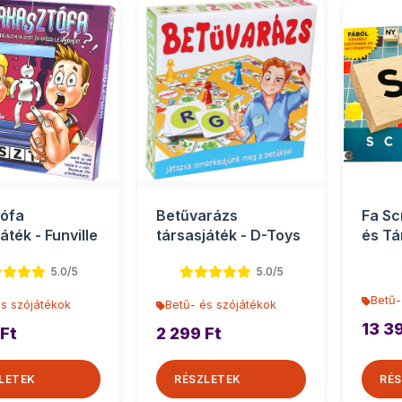
ófa
Betűvarázs
Fa Sc
áték - Funville
társasjáték - D-Toys
és Tá
Matte
5.0/5
5.0/5
Betű-
és szójátékok
Betű- és szójátékok
13 3
 Ft
2 299 Ft
LETEK
RÉSZLETEK
RÉS