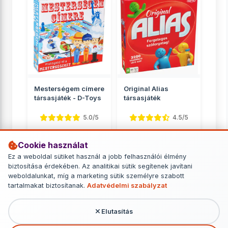
Mesterségem címere
Original Alias
társasjáték - D-Toys
társasjáték
5.0/5
4.5/5
Betű- és szójátékok
Betű- és szójátékok
Cookie használat
2 299 Ft
10 490 Ft
Ez a weboldal sütiket használ a jobb felhasználói élmény
biztosítása érdekében. Az analitikai sütik segítenek javítani
RÉSZLETEK
RÉSZLETEK
weboldalunkat, míg a marketing sütik személyre szabott
tartalmakat biztosítanak.
Adatvédelmi szabályzat
Elutasítás
További termékek - Betű- és