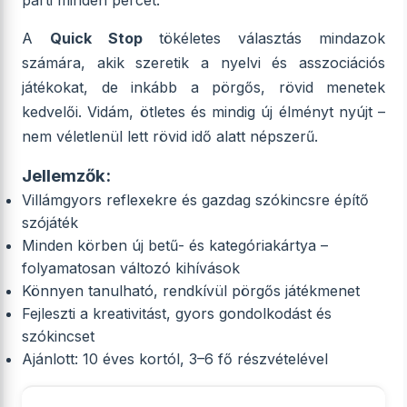
parti minden percét.
A
Quick Stop
tökéletes választás mindazok
számára, akik szeretik a nyelvi és asszociációs
játékokat, de inkább a pörgős, rövid menetek
kedvelői. Vidám, ötletes és mindig új élményt nyújt –
nem véletlenül lett rövid idő alatt népszerű.
Jellemzők:
Villámgyors reflexekre és gazdag szókincsre építő
szójáték
Minden körben új betű- és kategóriakártya –
folyamatosan változó kihívások
Könnyen tanulható, rendkívül pörgős játékmenet
Fejleszti a kreativitást, gyors gondolkodást és
szókincset
Ajánlott: 10 éves kortól, 3–6 fő részvételével