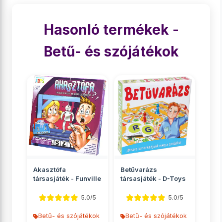
Hasonló termékek -
Betű- és szójátékok
Akasztófa
Betűvarázs
társasjáték - Funville
társasjáték - D-Toys
5.0/5
5.0/5
Betű- és szójátékok
Betű- és szójátékok