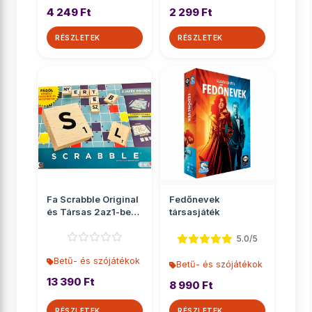
4 249 Ft
2 299 Ft
RÉSZLETEK
RÉSZLETEK
Fa Scrabble Original
Fedőnevek
és Társas 2az1-ben -
társasjáték
Mattel
5.0/5
Betű- és szójátékok
Betű- és szójátékok
13 390 Ft
8 990 Ft
RÉSZLETEK
RÉSZLETEK