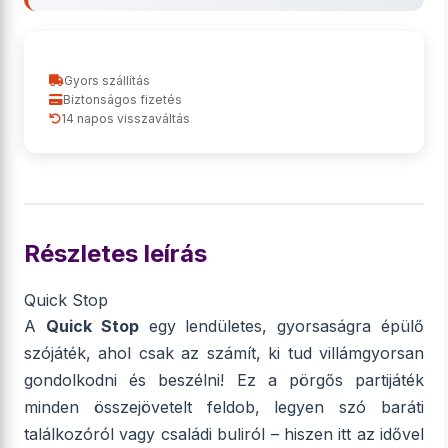
Gyors szállítás
Biztonságos fizetés
14 napos visszaváltás
Részletes leírás
Quick Stop
A
Quick Stop
egy lendületes, gyorsaságra épülő
szójáték, ahol csak az számít, ki tud villámgyorsan
gondolkodni és beszélni! Ez a pörgős partijáték
minden összejövetelt feldob, legyen szó baráti
találkozóról vagy családi buliról – hiszen itt az idővel