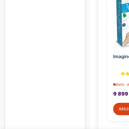
Imagin
Betű- 
9 899
RÉSZ