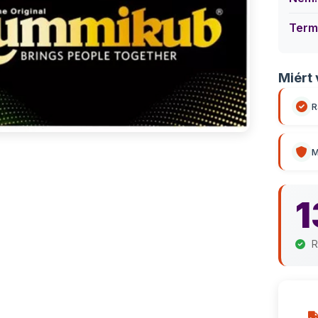
Term
Miért 
R
M
1
R