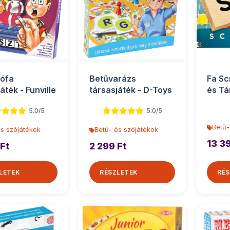
ófa
Betűvarázs
Fa Sc
áték - Funville
társasjáték - D-Toys
és Tá
Matte
5.0/5
5.0/5
Betű-
és szójátékok
Betű- és szójátékok
13 3
 Ft
2 299 Ft
LETEK
RÉSZLETEK
RÉS