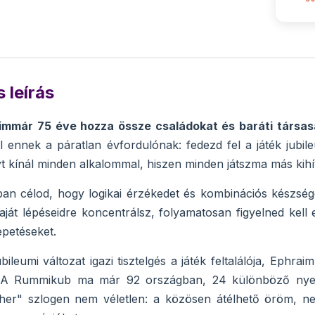
 leírás
mmár 75 éve hozza össze családokat és baráti társasá
l ennek a páratlan évfordulónak: fedezd fel a játék jubil
t kínál minden alkalommal, hiszen minden játszma más kihív
n célod, hogy logikai érzékedet és kombinációs készsége
ját lépéseidre koncentrálsz, folyamatosan figyelned kell el
epetéseket.
jubileumi változat igazi tisztelgés a játék feltalálója, Eph
 A Rummikub ma már 92 országban, 24 különböző nyelve
her" szlogen nem véletlen: a közösen átélhető öröm, nev