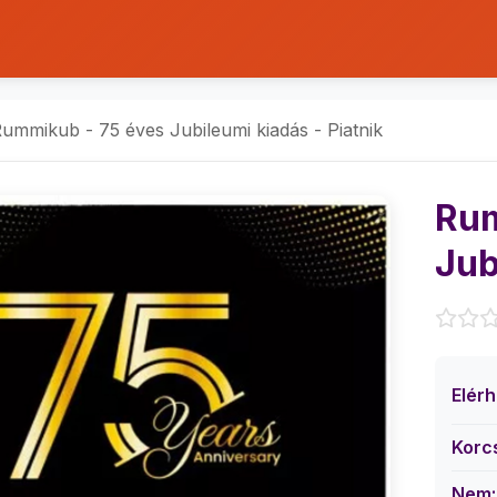
ummikub - 75 éves Jubileumi kiadás - Piatnik
Rum
Jub
Elér
Korc
Nem: