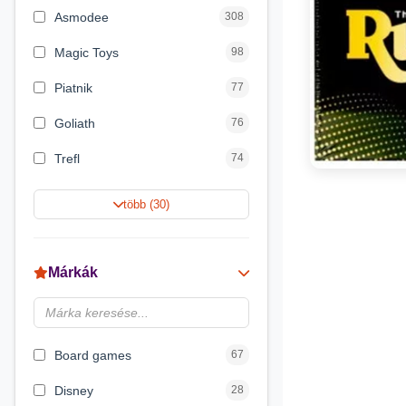
Asmodee
308
Magic Toys
98
Piatnik
77
Goliath
76
Trefl
74
Keller&Mayer
60
több (30)
Magyar Gyártó
55
Spin Master
31
Márkák
Delta Vision
28
Luna
23
Board games
67
Disney
28