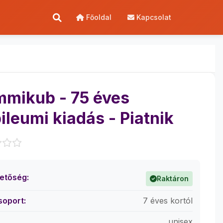
Főoldal
Kapcsolat
mikub - 75 éves
ileumi kiadás - Piatnik
hetőség:
Raktáron
soport:
7 éves kortól
unisex