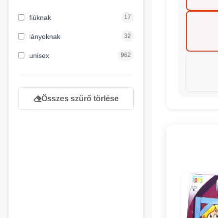
3 hónapos kortól
2
fiúknak
17
4 éves kortól
122
lányoknak
32
5 évess kortól
88
unisex
962
6 éves kortól
102
7 éves kortól
53
Összes szűrő törlése
8 éves kortól
216
9 éves kortól
16