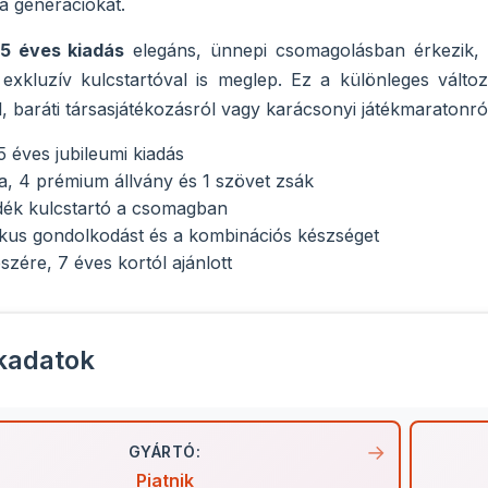
a generációkat.
75 éves kiadás
elegáns, ünnepi csomagolásban érkezik,
exkluzív kulcstartóval is meglep. Ez a különleges válto
l, baráti társasjátékozásról vagy karácsonyi játékmaratonró
5 éves jubileumi kiadás
, 4 prémium állvány és 1 szövet zsák
dék kulcstartó a csomagban
ogikus gondolkodást és a kombinációs készséget
szére, 7 éves kortól ajánlott
kadatok
GYÁRTÓ:
Piatnik