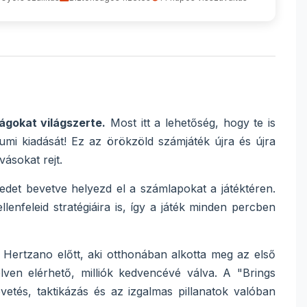
gokat világszerte.
Most itt a lehetőség, hogy te is
eumi kiadását! Ez az örökzöld számjáték újra és újra
ásokat rejt.
det bevetve helyezd el a számlapokat a játéktéren.
lenfeleid stratégiáira is, így a játék minden percben
raim Hertzano előtt, aki otthonában alkotta meg az első
n elérhető, milliók kedvencévé válva. A "Brings
etés, taktikázás és az izgalmas pillanatok valóban