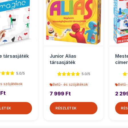
e társasjáték
Junior Alias
Mest
társasjáték
címer
D-To
5.0/5
5.0/5
és szójátékok
Betű- és szójátékok
Betű-
 Ft
7 999 Ft
2 29
LETEK
RÉSZLETEK
RÉS