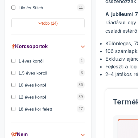
összehozzák 
Lilo és Stitch
11
A jubileumi 
Harry Potter
9
ráadásul egy 
több (14)
családi estérő
Jégvarázs
9
Különleges, 7
Peppa malac
8
Korcsoportok
106 számlapka
Disney hercegnők
5
Exkluzív aján
1 éves kortól
1
Fejleszti a l
Mickey egér
4
1,5 éves kortól
3
2–4 játékos ré
10 éves kortól
86
12 éves kortól
89
Termé
18 éves kor felett
27
2 éves kortól
6
3 éves kortól
200
Nem