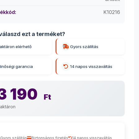
ékkód:
K10216
válaszd ezt a terméket?
aktáron elérhető
Gyors szállítás
inőségi garancia
14 napos visszaváltás
3 190
Ft
aktáron
Gyors szállítás
Biztonságos fizetés
14 napos visszaváltás