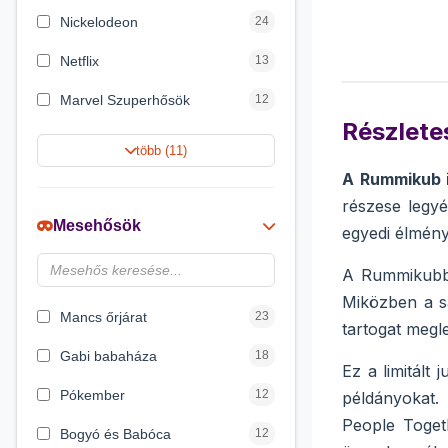
Nickelodeon
24
Netflix
13
Marvel Szuperhősök
12
Részletes
Summer Toys
10
több (11)
A Rummikub i
Rubik bűvös kocka
10
részese legyé
Noris
7
Mesehősök
egyedi élmény
Disney hercegnők
6
A Rummikubba
Logic Games
4
Miközben a sa
Mancs őrjárat
23
tartogat megl
Gabi babaháza
18
Ez a limitált 
Pókember
12
példányokat.
People Toget
Bogyó és Babóca
12