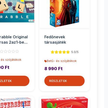
rabble Original
Fedőnevek
rsas 2az1-ben -
társasjáték
l
5.0/5
 és szójátékok
Betű- és szójátékok
90 Ft
8 990 Ft
ZLETEK
RÉSZLETEK