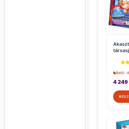
Akaszt
társasj
Betű- 
4 249
RÉSZ