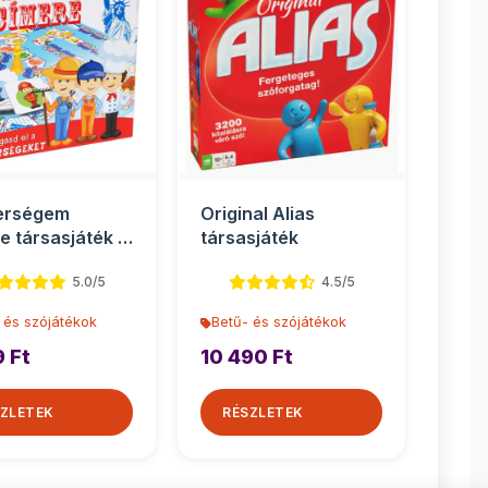
erségem
Original Alias
e társasjáték -
társasjáték
ys
5.0/5
4.5/5
 és szójátékok
Betű- és szójátékok
9 Ft
10 490 Ft
ZLETEK
RÉSZLETEK