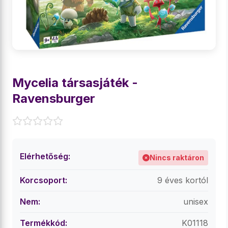
Mycelia társasjáték -
Ravensburger
Elérhetőség:
Nincs raktáron
Korcsoport:
9 éves kortól
Nem:
unisex
Termékkód:
K01118