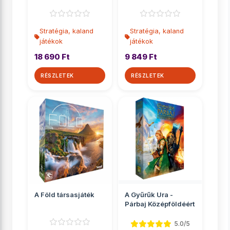
Stratégia, kaland
Stratégia, kaland
játékok
játékok
18 690 Ft
9 849 Ft
RÉSZLETEK
RÉSZLETEK
A Föld társasjáték
A Gyűrűk Ura -
Párbaj Középföldéért
5.0/5