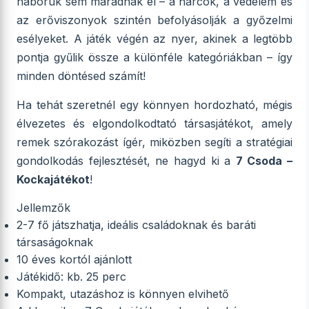
háborúk sem maradnak el – a harcok, a védelem és
az erőviszonyok szintén befolyásolják a győzelmi
esélyeket. A játék végén az nyer, akinek a legtöbb
pontja gyűlik össze a különféle kategóriákban – így
minden döntésed számít!
Ha tehát szeretnél egy könnyen hordozható, mégis
élvezetes és elgondolkodtató társasjátékot, amely
remek szórakozást ígér, miközben segíti a stratégiai
gondolkodás fejlesztését, ne hagyd ki a
7 Csoda –
Kockajátékot
!
Jellemzők
2-7 fő játszhatja, ideális családoknak és baráti
társaságoknak
10 éves kortól ajánlott
Játékidő: kb. 25 perc
Kompakt, utazáshoz is könnyen elvihető