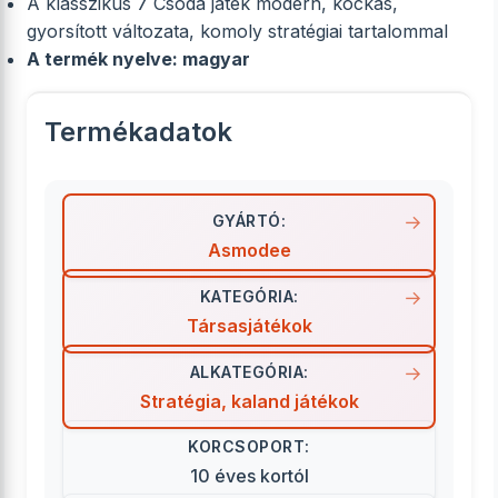
A klasszikus 7 Csoda játék modern, kockás,
gyorsított változata, komoly stratégiai tartalommal
A termék nyelve: magyar
Termékadatok
GYÁRTÓ:
Asmodee
KATEGÓRIA:
Társasjátékok
ALKATEGÓRIA:
Stratégia, kaland játékok
KORCSOPORT:
10 éves kortól