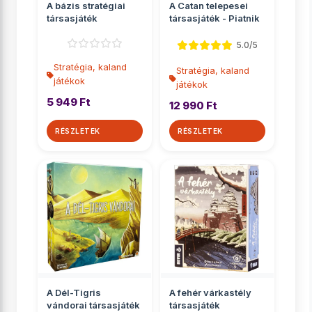
A bázis stratégiai
A Catan telepesei
társasjáték
társasjáték - Piatnik
5.0/5
Stratégia, kaland
Stratégia, kaland
játékok
játékok
5 949 Ft
12 990 Ft
RÉSZLETEK
RÉSZLETEK
A Dél-Tigris
A fehér várkastély
vándorai társasjáték
társasjáték