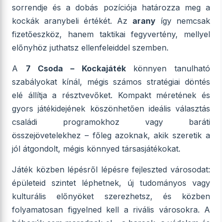
sorrendje és a dobás pozíciója határozza meg a
kockák aranybeli értékét. Az
arany
így nemcsak
fizetőeszköz, hanem taktikai fegyvertény, mellyel
előnyhöz juthatsz ellenfeleiddel szemben.
A
7 Csoda – Kockajáték
könnyen tanulható
szabályokat kínál, mégis számos stratégiai döntés
elé állítja a résztvevőket. Kompakt méretének és
gyors játékidejének köszönhetően ideális választás
családi programokhoz vagy baráti
összejövetelekhez – főleg azoknak, akik szeretik a
jól átgondolt, mégis könnyed társasjátékokat.
Játék közben lépésről lépésre fejleszted városodat:
épületeid szintet léphetnek, új tudományos vagy
kulturális előnyöket szerezhetsz, és közben
folyamatosan figyelned kell a rivális városokra. A