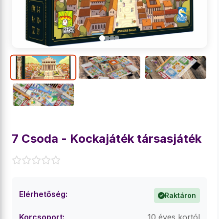
7 Csoda - Kockajáték társasjáték
Elérhetőség:
Raktáron
Korcsoport:
10 éves kortól