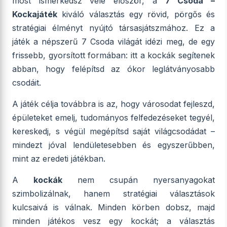
most ismerkedsz vele először, a
7 Csoda –
Kockajáték
kiváló választás egy rövid, pörgős és
stratégiai élményt nyújtó társasjátszmához. Ez a
játék a népszerű 7 Csoda világát idézi meg, de egy
frissebb, gyorsított formában: itt a kockák segítenek
abban, hogy felépítsd az ókor leglátványosabb
csodáit.
A játék célja továbbra is az, hogy városodat fejleszd,
épületeket emelj, tudományos felfedezéseket tegyél,
kereskedj, s végül megépítsd saját világcsodádat –
mindezt jóval lendületesebben és egyszerűbben,
mint az eredeti játékban.
A
kockák
nem csupán nyersanyagokat
szimbolizálnak, hanem stratégiai választások
kulcsaivá is válnak. Minden körben dobsz, majd
minden játékos vesz egy kockát; a választás