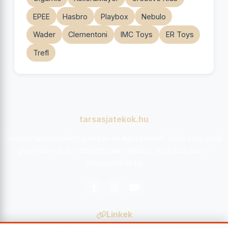
EPEE
Hasbro
Playbox
Nebulo
Wader
Clementoni
IMC Toys
ER Toys
Trefl
tarsasjatekok.hu
Rendelj társasjátékot gyorsan és egyszerűen! Több száz játék
gyerekeknek és felnőtteknek, raktárról, kedvező áron –
tarsasjatekok.hu
Facebook
Instagram
YouTube
Linkek