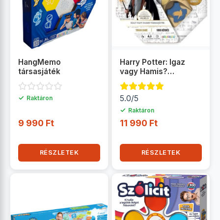
HangMemo
Harry Potter: Igaz
társasjáték
vagy Hamis?
társasjáték
✓
5.0/5
Raktáron
✓
Raktáron
9 990 Ft
11 990 Ft
RÉSZLETEK
RÉSZLETEK