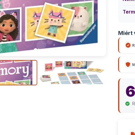
Term
Miért 
R
M
6
R