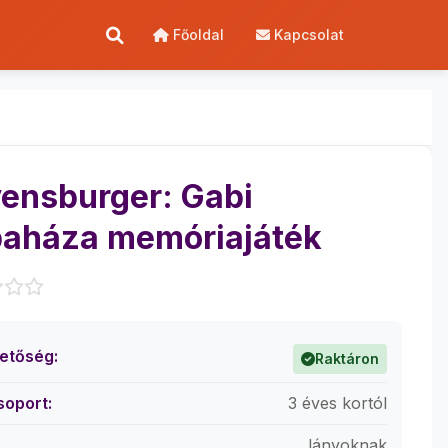
Főoldal
Kapcsolat
ensburger: Gabi
aháza memóriajáték
hetőség:
Raktáron
soport:
3 éves kortól
lányoknak