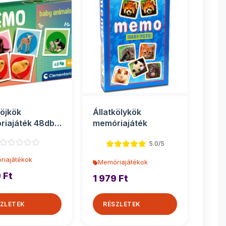
köjkök
Állatkölykök
iajáték 48db-
memóriajáték
Clementoni
5.0/5
riajátékok
Memóriajátékok
 Ft
1 979 Ft
ZLETEK
RÉSZLETEK