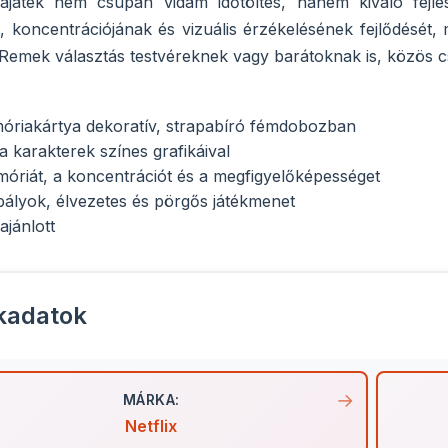
játék nem csupán vidám időtöltés, hanem kiváló fejle
 koncentrációjának és vizuális érzékelésének fejlődését, 
Remek választás testvéreknek vagy barátoknak is, közös csa
óriakártya dekoratív, strapabíró fémdobozban
 karakterek színes grafikáival
emóriát, a koncentrációt és a megfigyelőképességet
ályok, élvezetes és pörgős játékmenet
ajánlott
kadatok
MÁRKA:
Netflix