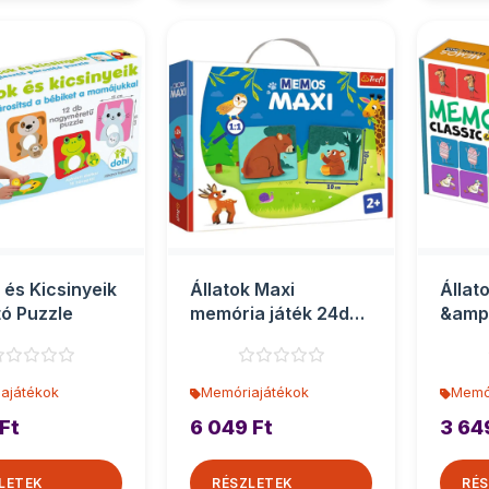
 és Kicsinyeik
Állatok Maxi
Állat
tó Puzzle
memória játék 24db-
&amp;
os - Trefl
játék
ajátékok
Memóriajátékok
Memó
Ft
6 049 Ft
3 64
LETEK
RÉSZLETEK
RÉS