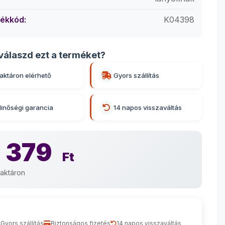
ékkód:
K04398
válaszd ezt a terméket?
aktáron elérhető
Gyors szállítás
inőségi garancia
14 napos visszaváltás
 379
Ft
aktáron
Gyors szállítás
Biztonságos fizetés
14 napos visszaváltás