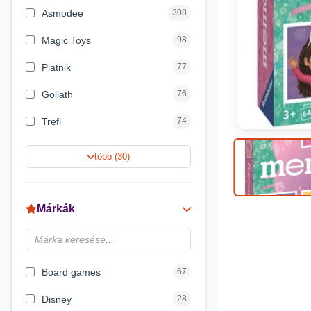
Asmodee
308
Magic Toys
98
Piatnik
77
Goliath
76
Trefl
74
Keller&Mayer
60
több (30)
Magyar Gyártó
55
Spin Master
31
Márkák
Delta Vision
28
Luna
23
Board games
67
Disney
28