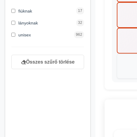
3 hónapos kortól
2
fiúknak
17
4 éves kortól
122
lányoknak
32
5 évess kortól
88
unisex
962
6 éves kortól
102
7 éves kortól
53
Összes szűrő törlése
8 éves kortól
216
9 éves kortól
16