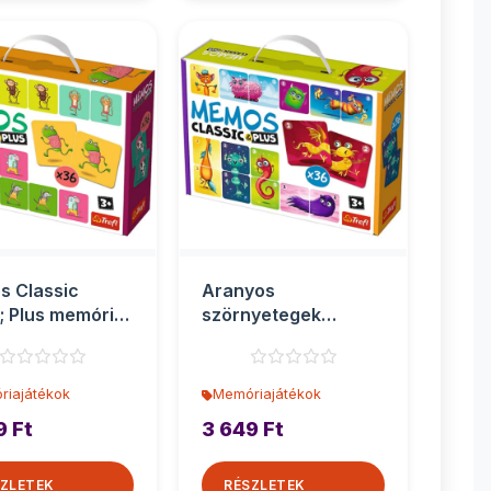
os Classic
Aranyos
 Plus memória
szörnyetegek
 36db-os - Trefl
Classic &amp; Plus
memória játék 36...
riajátékok
Memóriajátékok
9 Ft
3 649 Ft
ZLETEK
RÉSZLETEK