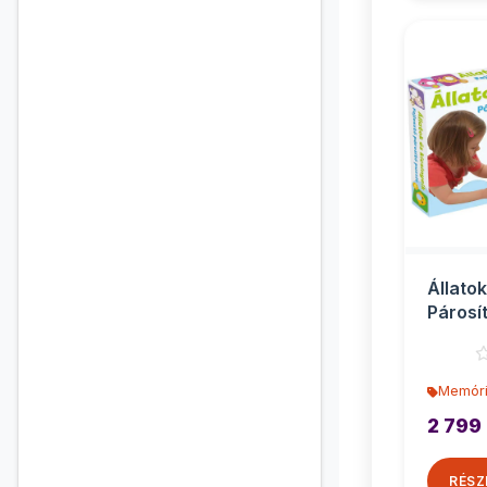
Állatok
Párosí
Memóri
2 799 
RÉSZ