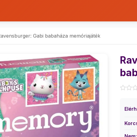
avensburger: Gabi babaháza memóriajáték
Rav
bab
Elér
Korc
Nem: