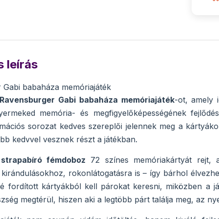
 leírás
 Gabi babaháza memóriajáték
Ravensburger Gabi babaháza memóriajáték
-ot, amely 
yermeked memória- és megfigyelőképességének fejlődésé
mációs sorozat kedves szereplői jelennek meg a kártyák
b kedvvel vesznek részt a játékban.
,
strapabíró fémdoboz
72 színes memóriakártyát rejt, 
kirándulásokhoz, rokonlátogatásra is – így bárhol élvezhe
lé fordított kártyákból kell párokat keresni, miközben a 
ség megtérül, hiszen aki a legtöbb párt találja meg, az nyer