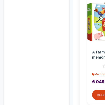
A farm 
memóri
os - Tr
Memóri
6 049
RÉSZ