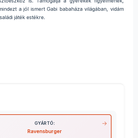
sztőeszköz is. Támogatja a gyerekek figyelmének,
mindezt a jól ismert Gabi babaháza világában, vidám
ládi játék estékre.
GYÁRTÓ:
Ravensburger