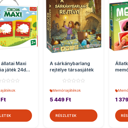
állatai Maxi
A sárkánybarlang
Állat
a játék 24db-
rejtélye társasjáték
memór
efl
os - 
ajátékok
Memóriajátékok
Memó
 Ft
5 449 Ft
1 379
LETEK
RÉSZLETEK
RÉS