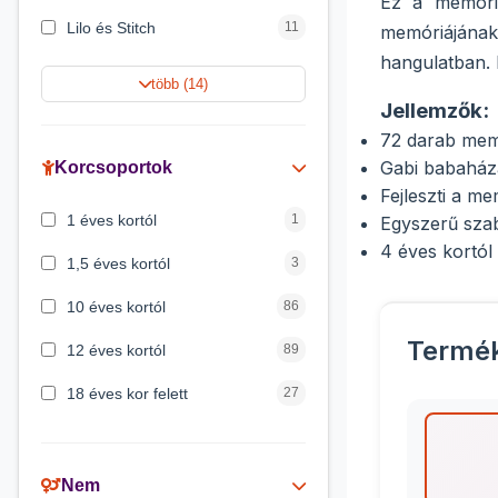
Ez a memória
Lilo és Stitch
11
memóriájának,
hangulatban. 
Jégvarázs
9
több (14)
Jellemzők:
Harry Potter
9
72 darab mem
Peppa malac
8
Gabi babaháza
Korcsoportok
Fejleszti a m
Disney hercegnők
5
1 éves kortól
1
Egyszerű szab
Mickey egér
4
4 éves kortól 
1,5 éves kortól
3
10 éves kortól
86
Termé
12 éves kortól
89
18 éves kor felett
27
2 éves kortól
6
3 éves kortól
200
Nem