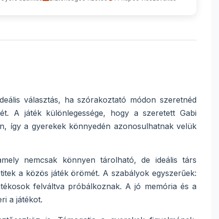
ideális választás, ha szórakoztató módon szeretnéd
t. A játék különlegessége, hogy a szeretett Gabi
on, így a gyerekek könnyedén azonosulhatnak velük
amely nemcsak könnyen tárolható, de ideális társ
titek a közös játék örömét. A szabályok egyszerűek:
játékosok felváltva próbálkoznak. A jó memória és a
i a játékot.