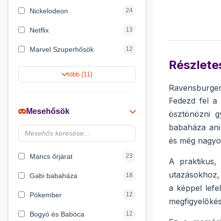
Nickelodeon
24
Netflix
13
Marvel Szuperhősök
12
Részletes
Rubik bűvös kocka
10
több (11)
Ravensburger
Summer Toys
10
Fedezd fel a
Noris
7
Mesehősök
ösztönözni g
Disney hercegnők
6
babaháza ani
és még nagyob
DreamWorks
4
Mancs őrjárat
23
A praktikus
utazásokhoz, 
Gabi babaháza
18
a képpel lefe
Pókember
12
megfigyelőkész
Bogyó és Babóca
12