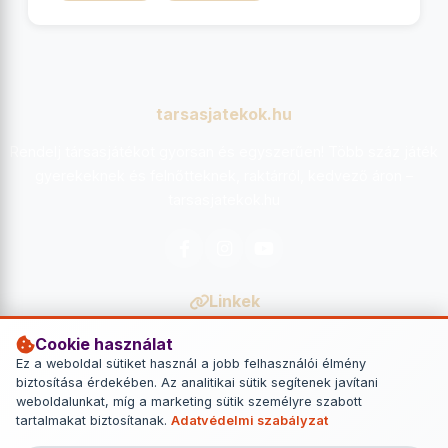
tarsasjatekok.hu
Rendelj társasjátékot gyorsan és egyszerűen! Több száz játék
gyerekeknek és felnőtteknek, raktárról, kedvező áron –
tarsasjatekok.hu
Facebook
Instagram
YouTube
Linkek
Főoldal
Cookie használat
Ez a weboldal sütiket használ a jobb felhasználói élmény
Kapcsolat
biztosítása érdekében. Az analitikai sütik segítenek javítani
weboldalunkat, míg a marketing sütik személyre szabott
Kapcsolat
tartalmakat biztosítanak.
Adatvédelmi szabályzat