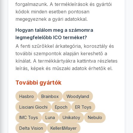
forgalmazunk. A termékleírások és gyártói
kódok minden esetben pontosan
megegyeznek a gyári adatokkal.
Hogyan találom meg a számomra
legmegfelelőbb ICO terméket?
A fenti szűrőkkel árkategória, korosztály és
további szempontok alapján kereshető a
kínálat. A termékkártyákra kattintva részletes
leírás, képek és műszaki adatok érhetők el.
További gyártók
Hasbro
Brainbox
Woodyland
Lisciani Giochi
Epoch
ER Toys
IMC Toys
Luna
Unikatoy
Nebulo
Delta Vision
Keller&Mayer