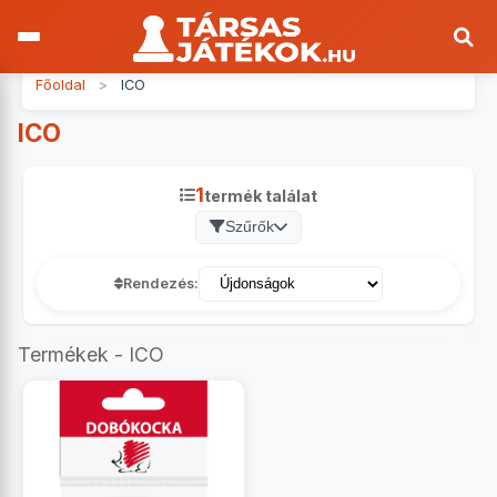
Főoldal
>
ICO
ICO
1
termék találat
Szűrők
Rendezés:
Termékek - ICO