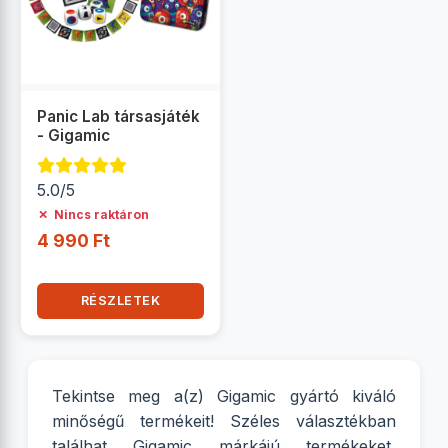
Panic Lab társasjáték
- Gigamic
5.0/5
✗
Nincs raktáron
4 990 Ft
RÉSZLETEK
Tekintse meg a(z) Gigamic gyártó kiváló
minőségű termékeit! Széles választékban
találhat Gigamic márkájú termékeket,