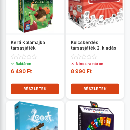
Kerti Kalamajka
Kulcskérdés
társasjáték
társasjáték 2. kiadás
✓
✗
Raktáron
Nincs raktáron
6 490 Ft
8 990 Ft
RÉSZLETEK
RÉSZLETEK