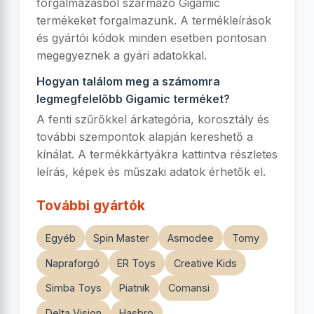
forgalmazásból származó Gigamic
termékeket forgalmazunk. A termékleírások
és gyártói kódok minden esetben pontosan
megegyeznek a gyári adatokkal.
Hogyan találom meg a számomra
legmegfelelőbb Gigamic terméket?
A fenti szűrőkkel árkategória, korosztály és
további szempontok alapján kereshető a
kínálat. A termékkártyákra kattintva részletes
leírás, képek és műszaki adatok érhetők el.
További gyártók
Egyéb
Spin Master
Asmodee
Tomy
Napraforgó
ER Toys
Creative Kids
Simba Toys
Piatnik
Comansi
Delta Vision
Hasbro