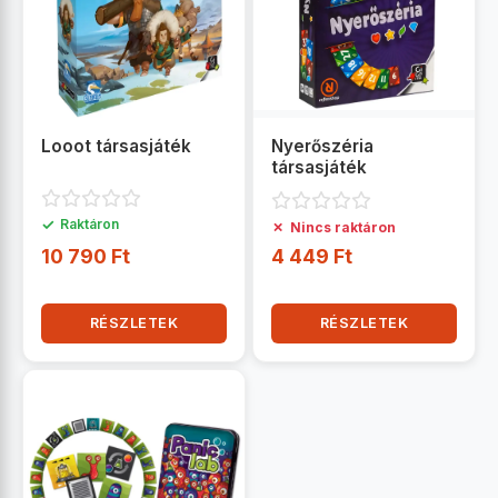
Looot társasjáték
Nyerőszéria
társasjáték
✓
Raktáron
✗
Nincs raktáron
10 790 Ft
4 449 Ft
RÉSZLETEK
RÉSZLETEK