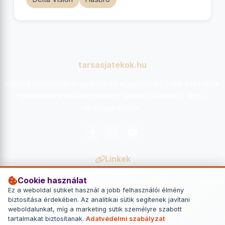
tarsasjatekok.hu
Rendelj társasjátékot gyorsan és egyszerűen! Több száz játék
gyerekeknek és felnőtteknek, raktárról, kedvező áron –
tarsasjatekok.hu
Facebook
Instagram
YouTube
Linkek
Főoldal
Cookie használat
Ez a weboldal sütiket használ a jobb felhasználói élmény
Kapcsolat
biztosítása érdekében. Az analitikai sütik segítenek javítani
weboldalunkat, míg a marketing sütik személyre szabott
Kapcsolat
tartalmakat biztosítanak.
Adatvédelmi szabályzat