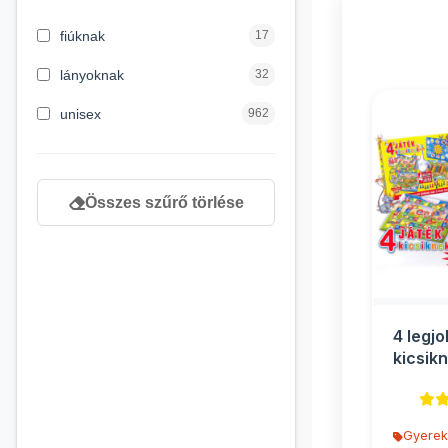
3 hónapos kortól
2
fiúknak
17
4 éves kortól
122
lányoknak
32
5 évess kortól
88
unisex
962
6 éves kortól
102
7 éves kortól
53
Összes szűrő törlése
8 éves kortól
216
9 éves kortól
16
4 legj
kicsik
Gyerek