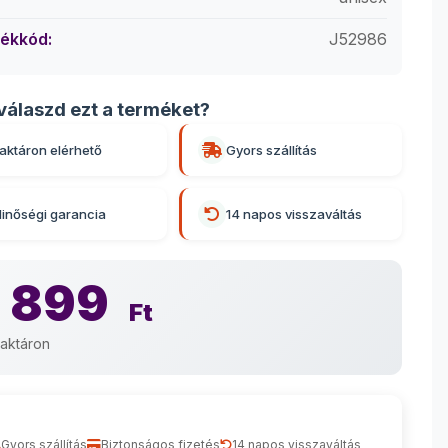
ékkód:
J52986
válaszd ezt a terméket?
aktáron elérhető
Gyors szállítás
inőségi garancia
14 napos visszaváltás
 899
Ft
aktáron
Gyors szállítás
Biztonságos fizetés
14 napos visszaváltás