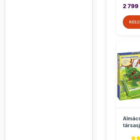
2 799 
RÉSZ
Almác
társas
óvodás
Raven