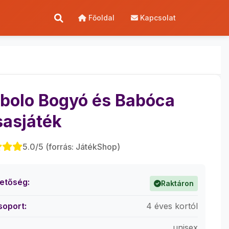
Főoldal
Kapcsolat
bolo Bogyó és Babóca
sasjáték
5.0/5 (forrás: JátékShop)
hetőség:
Raktáron
soport:
4 éves kortól
unisex