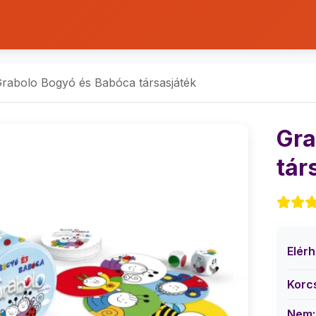
rabolo Bogyó és Babóca társasjáték
Gra
tár
Elér
Korc
Nem: