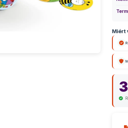
Term
Miért 
R
M
3
R