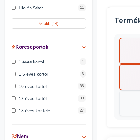
Lilo és Stitch
11
Termé
Jégvarázs
9
több (14)
Harry Potter
9
Peppa malac
8
Korcsoportok
Disney hercegnők
5
1 éves kortól
1
Mickey egér
4
1,5 éves kortól
3
10 éves kortól
86
12 éves kortól
89
18 éves kor felett
27
2 éves kortól
6
3 éves kortól
200
Nem