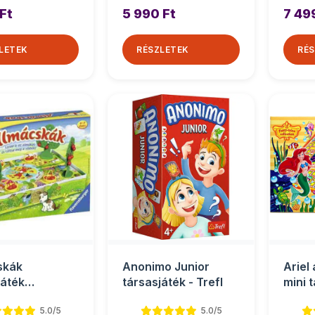
Ft
5 990 Ft
7 49
LETEK
RÉSZLETEK
RÉS
skák
Anonimo Junior
Ariel
játék
társasjáték - Trefl
mini 
oknak -
Toys
5.0/5
5.0/5
sburger