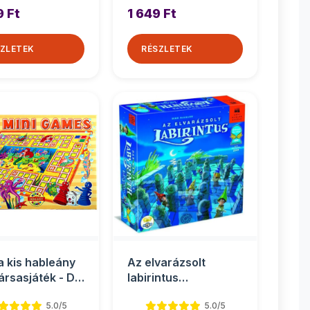
9 Ft
1 649 Ft
ZLETEK
RÉSZLETEK
 a kis hableány
Az elvarázsolt
társasjáték - D-
labirintus
társasjáték
5.0/5
5.0/5