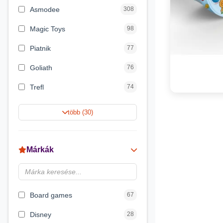
Asmodee
308
Magic Toys
98
Piatnik
77
Goliath
76
Trefl
74
Keller&Mayer
60
több (30)
Magyar Gyártó
55
Spin Master
31
Márkák
Delta Vision
28
Brainbox
23
Board games
67
Disney
28