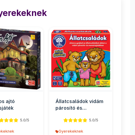
Gyerekeknek
os ajtó
Állatcsaládok vidám
sjáték
párosító és
memóriajáték
5.0/5
5.0/5
ekeknek
Gyerekeknek