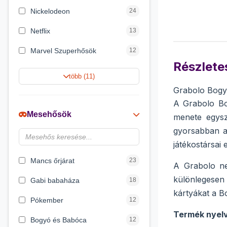
Nickelodeon
24
Netflix
13
Marvel Szuperhősök
12
Részletes
Rubik bűvös kocka
10
több (11)
Grabolo Bogy
Summer Toys
10
A Grabolo Bo
Noris
7
Mesehősök
menete egysz
Disney hercegnők
6
gyorsabban az
játékostársai e
DreamWorks
4
Mancs őrjárat
23
A Grabolo ne
különlegesen 
Gabi babaháza
18
kártyákat a B
Pókember
12
Termék nyel
Bogyó és Babóca
12