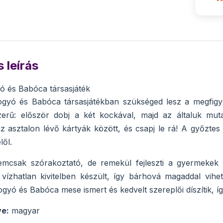
 leírás
ó és Babóca társasjáték
gyó és Babóca társasjátékban szükséged lesz a megfigyel
erű: először dobj a két kockával, majd az általuk muta
 asztalon lévő kártyák között, és csapj le rá! A győztes a
lől.
mcsak szórakoztató, de remekül fejleszti a gyermekek ko
vízhatlan kivitelben készült, így bárhová magaddal vihet
ogyó és Babóca mese ismert és kedvelt szereplői díszítik, í
ve:
magyar