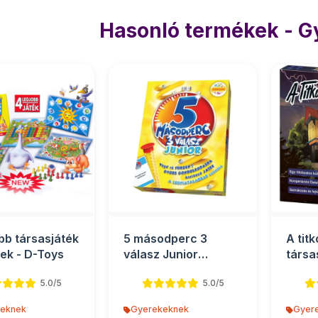
Hasonló termékek - 
obb társasjáték
5 másodperc 3
A titk
nek - D-Toys
válasz Junior
társa
társasjáték
5.0/5
5.0/5
eknek
Gyerekeknek
Gyer