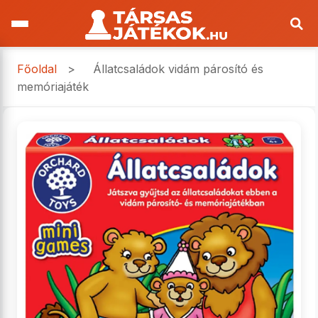
Főoldal
>
Állatcsaládok vidám párosító és
memóriajáték