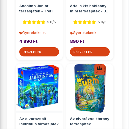
Anonimo Junior
Ariel a kis hableány
társasjáték - Trefl
mini társasjáték - D-
Toys
5.0/5
5.0/5
Gyerekeknek
Gyerekeknek
4 890 Ft
890 Ft
RÉSZLETEK
RÉSZLETEK
Az elvarázsolt
Az elvarázsolt torony
labirintus társasjáték
társasjáték