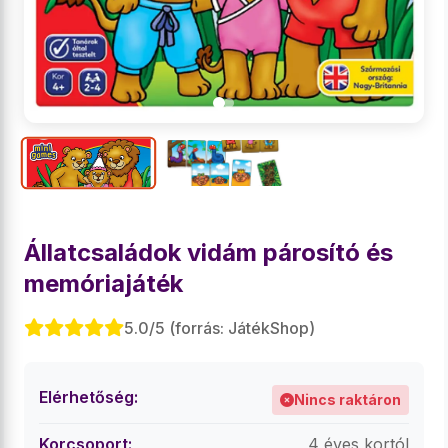
Állatcsaládok vidám párosító és
memóriajáték
5.0/5 (forrás: JátékShop)
Elérhetőség:
Nincs raktáron
Korcsoport:
4 éves kortól