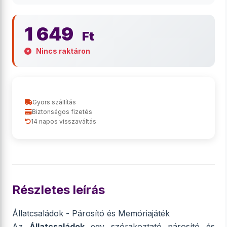
1 649
Ft
Nincs raktáron
Gyors szállítás
Biztonságos fizetés
14 napos visszaváltás
Részletes leírás
Állatcsaládok - Párosító és Memóriajáték
Az
Állatcsaládok
egy szórakoztató párosító és