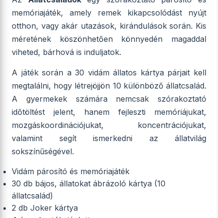
memóriajáték, amely remek kikapcsolódást nyújt
otthon, vagy akár utazások, kirándulások során. Kis
méretének köszönhetően könnyedén magaddal
viheted, bárhová is induljatok.
A játék során a 30 vidám állatos kártya párjait kell
megtalálni, hogy létrejöjjön 10 különböző állatcsalád.
A gyermekek számára nemcsak szórakoztató
időtöltést jelent, hanem fejleszti memóriájukat,
mozgáskoordinációjukat, koncentrációjukat,
valamint segít ismerkedni az állatvilág
sokszínűségével.
Vidám párosító és memóriajáték
30 db bájos, állatokat ábrázoló kártya (10
állatcsalád)
2 db Joker kártya