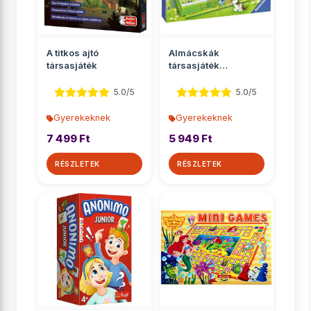
A titkos ajtó
Almácskák
társasjáték
társasjáték
óvodásoknak -
Ravensburger
5.0/5
5.0/5
Gyerekeknek
Gyerekeknek
7 499 Ft
5 949 Ft
RÉSZLETEK
RÉSZLETEK