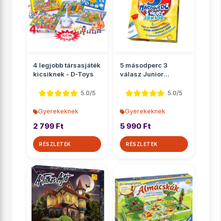
4 legjobb társasjáték
5 másodperc 3
kicsiknek - D-Toys
válasz Junior
társasjáték
5.0/5
5.0/5
Gyerekeknek
Gyerekeknek
2 799 Ft
5 990 Ft
RÉSZLETEK
RÉSZLETEK