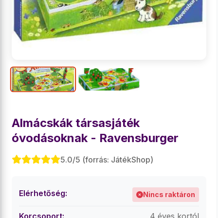
Almácskák társasjáték
óvodásoknak - Ravensburger
5.0/5 (forrás: JátékShop)
Elérhetőség:
Nincs raktáron
Korcsoport:
4 éves kortól