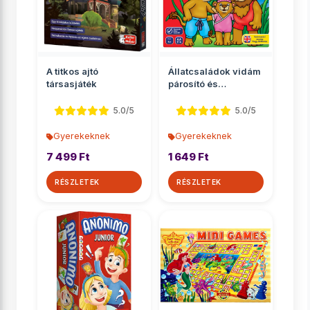
A titkos ajtó
Állatcsaládok vidám
társasjáték
párosító és
memóriajáték
5.0/5
5.0/5
Gyerekeknek
Gyerekeknek
7 499 Ft
1 649 Ft
RÉSZLETEK
RÉSZLETEK