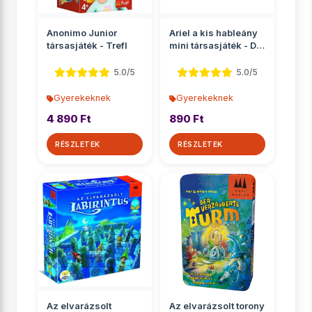
Anonimo Junior
Ariel a kis hableány
társasjáték - Trefl
mini társasjáték - D-
Toys
5.0/5
5.0/5
Gyerekeknek
Gyerekeknek
4 890 Ft
890 Ft
RÉSZLETEK
RÉSZLETEK
Az elvarázsolt
Az elvarázsolt torony