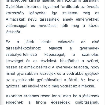
minőségben kínálja játékait, ami ezúttal is garantált.
Gyártóként különös figyelmet fordítottak az óvodás
korosztály igényeire, így született meg az
Almácskák nevű társasjáték, amely élményekkel,
vidámsággal és nevetéssel tölti meg a közös
játékidőt.
Ez a játék ideális választás az első
társasjátékozáshoz: fejleszti a gyermekek
szabályértelmező képességét, a számolási
készséget és az észlelést. Kezdődhet a szüret,
hiszen az almák beértek! A gyerekek feladata, hogy
minél gyorsabban leszedjék és a vödrükbe gyűjtsék
az ínycsiklandó gyümölcsöket a fáról. Az lesz a
győztes, aki elsőként tölti meg vödrét az almákkal.
Azonban érdemes résen lenni, mert ha a játékosok
engednek a finom édességek csábításának,