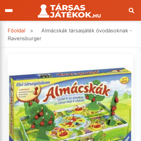
Főoldal
>
Almácskák társasjáték óvodásoknak -
Ravensburger