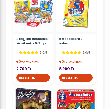
4 legjobb társasjáték
5 másodperc 3
kicsiknek - D-Toys
válasz Junior
társasjáték
5.0/5
5.0/5
Gyerekeknek
Gyerekeknek
2 799 Ft
5 990 Ft
RÉSZLETEK
RÉSZLETEK