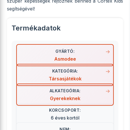
szuper képességek rejtőznek benned a Cortex Kids
segítségével!
Termékadatok
GYÁRTÓ:
Asmodee
KATEGÓRIA:
Társasjátékok
ALKATEGÓRIA:
Gyerekeknek
KORCSOPORT:
6 éves kortól
NEM: