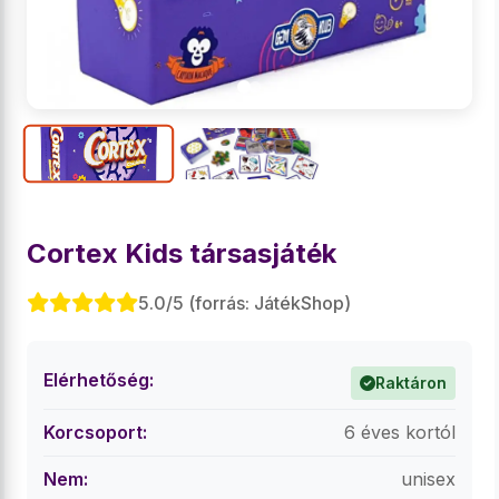
Cortex Kids társasjáték
5.0/5 (forrás: JátékShop)
Elérhetőség:
Raktáron
Korcsoport:
6 éves kortól
Nem:
unisex