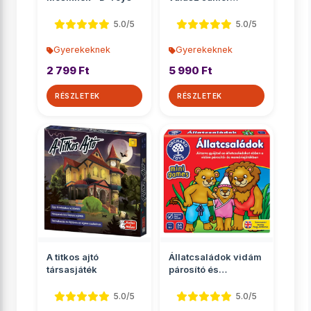
társasjáték
5.0/5
5.0/5
Gyerekeknek
Gyerekeknek
2 799 Ft
5 990 Ft
RÉSZLETEK
RÉSZLETEK
A titkos ajtó
Állatcsaládok vidám
társasjáték
párosító és
memóriajáték
5.0/5
5.0/5