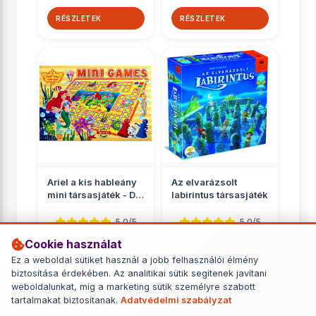
RÉSZLETEK
RÉSZLETEK
Ariel a kis hableány
Az elvarázsolt
mini társasjáték - D-
labirintus társasjáték
Toys
5.0/5
5.0/5
Cookie használat
Gyerekeknek
Gyerekeknek
Ez a weboldal sütiket használ a jobb felhasználói élmény
890 Ft
11 449 Ft
biztosítása érdekében. Az analitikai sütik segítenek javítani
weboldalunkat, míg a marketing sütik személyre szabott
RÉSZLETEK
RÉSZLETEK
tartalmakat biztosítanak.
Adatvédelmi szabályzat