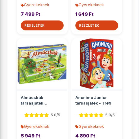
Gyerekeknek
Gyerekeknek
7 499 Ft
1 649 Ft
RÉSZLETEK
RÉSZLETEK
Almácskák
Anonimo Junior
társasjáték
társasjáték - Trefl
óvodásoknak -
Ravensburger
5.0/5
5.0/5
Gyerekeknek
Gyerekeknek
5 949 Ft
4 890 Ft