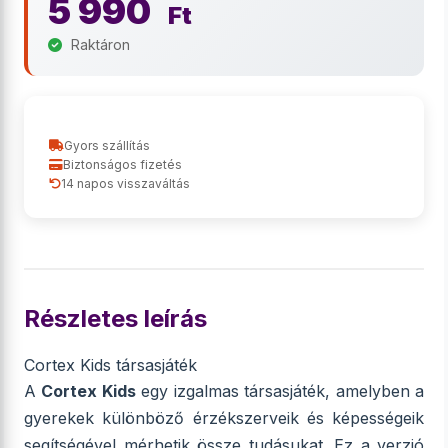
5 990
Ft
Raktáron
Gyors szállítás
Biztonságos fizetés
14 napos visszaváltás
Részletes leírás
Cortex Kids társasjáték
A
Cortex Kids
egy izgalmas társasjáték, amelyben a
gyerekek különböző érzékszerveik és képességeik
segítségével mérhetik össze tudásukat. Ez a verzió