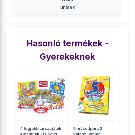
unisex
Hasonló termékek -
Gyerekeknek
4 legjobb társasjáték
5 másodperc 3
kicsiknek - D-Toys
válasz Junior