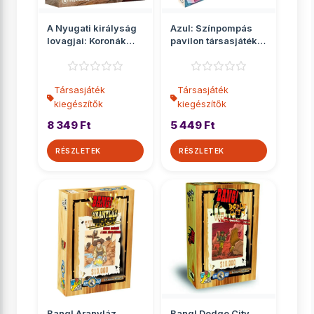
A Nyugati királyság
Azul: Színpompás
lovagjai: Koronák
pavilon társasjáték
városa társasját...
kiegészítő
Társasjáték
Társasjáték
kiegészítők
kiegészítők
8 349 Ft
5 449 Ft
RÉSZLETEK
RÉSZLETEK
Bang! Aranyláz
Bang! Dodge City