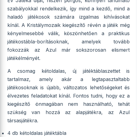
Év Játéka díjat, hiszen pörgős, könnyen tanulható
szabályokkal rendelkezik, így mind a kezdő, mind a
haladó játékosok számára izgalmas kihívásokat
kínál. A Kristálymozaik kiegészítő révén a játék még
kényelmesebbé válik, köszönhetően a praktikus
játékostábla-borításoknak, amelyek tovább
fokozzák az Azul már sokszorosan elismert
játékélményét.
A csomag kétoldalas, új játéktáblaszettet is
tartalmaz, amely akár a legtapasztaltabb
játékosoknak is újabb, változatos lehetőségeket és
élvezetes feladatokat kínál. Fontos tudni, hogy ez a
kiegészítő önmagában nem használható, tehát
szükség van hozzá az alapjátékra, az Azul
társasjátékra.
4 db kétoldalas játéktábla