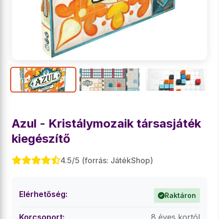
Azul - Kristálymozaik társasjáték
kiegészítő
4.5/5 (forrás: JátékShop)
Elérhetőség:
Raktáron
Korcsoport:
8 éves kortól