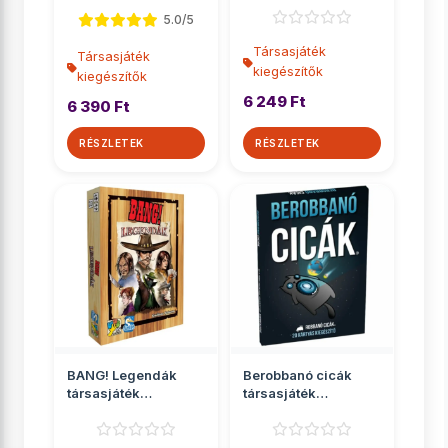
5.0/5
Társasjáték
Társasjáték
kiegészítők
kiegészítők
6 249 Ft
6 390 Ft
RÉSZLETEK
RÉSZLETEK
BANG! Legendák
Berobbanó cicák
társasjáték
társasjáték
kiegészítő
kiegészítő