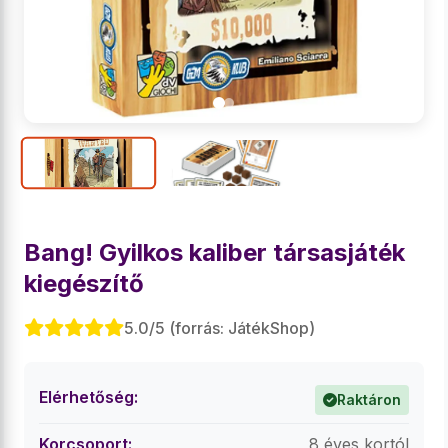
Bang! Gyilkos kaliber társasjáték
kiegészítő
5.0/5 (forrás: JátékShop)
Elérhetőség:
Raktáron
Korcsoport:
8 éves kortól