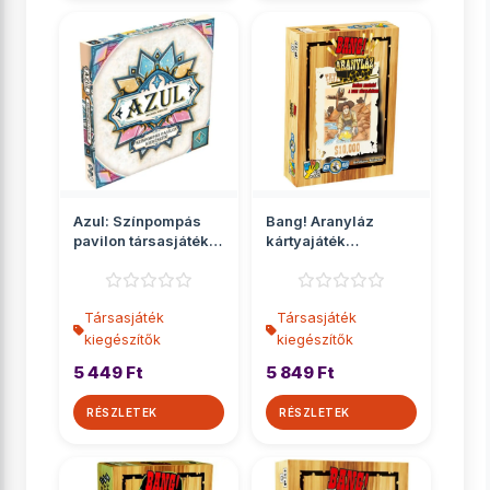
Azul: Színpompás
Bang! Aranyláz
pavilon társasjáték
kártyajáték
kiegészítő
kiegészítő
Társasjáték
Társasjáték
kiegészítők
kiegészítők
5 449 Ft
5 849 Ft
RÉSZLETEK
RÉSZLETEK