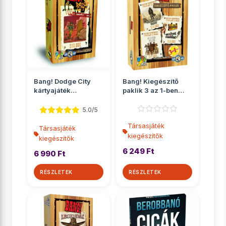
Bang! Dodge City
Bang! Kiegészítő
kártyajáték
paklik 3 az 1-ben
kiegészítő
társasjáték kiegés...
5.0/5
Társasjáték
Társasjáték
kiegészítők
kiegészítők
6 249 Ft
6 990 Ft
RÉSZLETEK
RÉSZLETEK