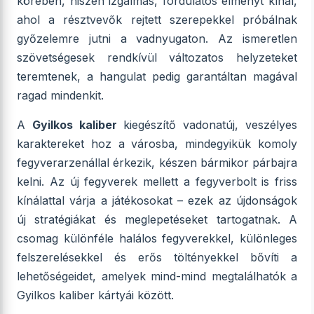
körében, hiszen izgalmas, fordulatos élményt kínál,
ahol a résztvevők rejtett szerepekkel próbálnak
győzelemre jutni a vadnyugaton. Az ismeretlen
szövetségesek rendkívül változatos helyzeteket
teremtenek, a hangulat pedig garantáltan magával
ragad mindenkit.
A
Gyilkos kaliber
kiegészítő vadonatúj, veszélyes
karaktereket hoz a városba, mindegyikük komoly
fegyverarzenállal érkezik, készen bármikor párbajra
kelni. Az új fegyverek mellett a fegyverbolt is friss
kínálattal várja a játékosokat – ezek az újdonságok
új stratégiákat és meglepetéseket tartogatnak. A
csomag különféle halálos fegyverekkel, különleges
felszerelésekkel és erős töltényekkel bővíti a
lehetőségeidet, amelyek mind-mind megtalálhatók a
Gyilkos kaliber kártyái között.