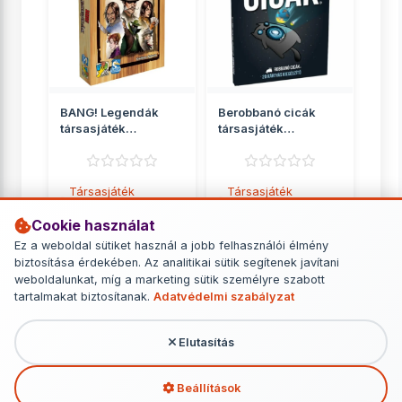
BANG! Legendák
Berobbanó cicák
társasjáték
társasjáték
kiegészítő
kiegészítő
Társasjáték
Társasjáték
kiegészítők
kiegészítők
Cookie használat
6 390 Ft
6 490 Ft
Ez a weboldal sütiket használ a jobb felhasználói élmény
biztosítása érdekében. Az analitikai sütik segítenek javítani
RÉSZLETEK
RÉSZLETEK
weboldalunkat, míg a marketing sütik személyre szabott
tartalmakat biztosítanak.
Adatvédelmi szabályzat
Elutasítás
További termékek - Társasjáték
kiegészítők
Beállítások