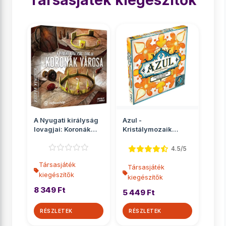
Társasjáték kiegészítők
A Nyugati királyság
Azul -
lovagjai: Koronák
Kristálymozaik
városa társasját...
társasjáték
kiegészítő
4.5/5
Társasjáték
Társasjáték
kiegészítők
kiegészítők
8 349 Ft
5 449 Ft
RÉSZLETEK
RÉSZLETEK