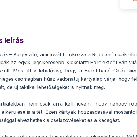
 leírás
ák – Kiegészítő, ami tovább fokozza a Robbanó cicák élm
ák az egyik legsikeresebb Kickstarter-projektből vált vi
szült. Most itt a lehetőség, hogy a Berobbanó Cicák kie
leges csomagban húsz vadonatúj kártyalap várja, hogy fe
át, de új taktikai lehetőségeket is nyitnak meg.
tijátékban nem csak arra kell figyelni, hogy nehogy rob
 elkerülése is a tét! Ezen kártyák hozzáadásával mostantó
sággal élvezhetitek a cselszövéseket és a kacagást.
y kiegészítő csomag, használatához szükséged van a
Robb