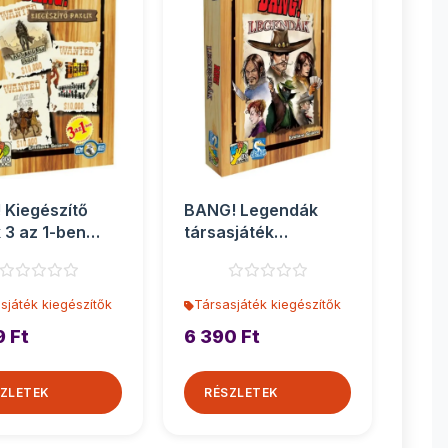
 Kiegészítő
BANG! Legendák
k 3 az 1-ben
társasjáték
sjáték kiegés...
kiegészítő
sjáték kiegészítők
Társasjáték kiegészítők
9 Ft
6 390 Ft
ZLETEK
RÉSZLETEK