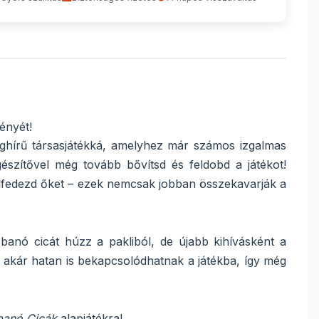
ényét!
lághírű társasjátékká, amelyhez már számos izgalmas
gészítővel még tovább bővítsd és feldobd a játékot!
lfedezd őket – ezek nemcsak jobban összekavarják a
banó cicát húzz a pakliból, de újabb kihívásként a
l akár hatan is bekapcsolódhatnak a játékba, így még
anó Cicák
alapjátékra!