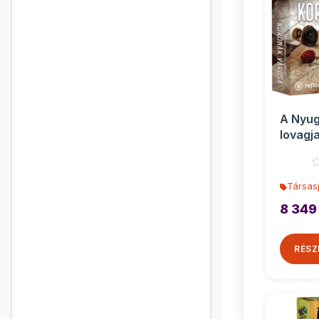
A Nyug
lovagj
városa 
Társasj
8 349
RÉSZ