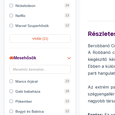
Nickelodeon
24
Netflix
13
Marvel Szuperhősök
12
Részletes
Rubik bűvös kocka
10
több (11)
Berobbanó Cic
Summer Toys
10
A Robbanó cic
Noris
7
Mesehősök
kiegészítő ké
Disney hercegnők
6
Ebben a külön
parti hangulat
Logic Games
4
Mancs őrjárat
23
Az extrém par
Gabi babaháza
18
szégyengallér
nagyobb társa
Pókember
12
Bogyó és Babóca
12
Fontos:
Ez eg