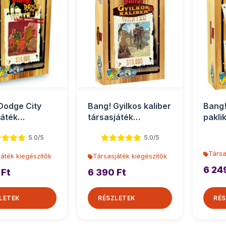
Dodge City
Bang! Gyilkos kaliber
Bang!
játék
társasjáték
pakli
zítő
kiegészítő
társa
5.0/5
5.0/5
Társa
áték kiegészítők
Társasjáték kiegészítők
6 24
 Ft
6 390 Ft
LETEK
RÉSZLETEK
RÉS