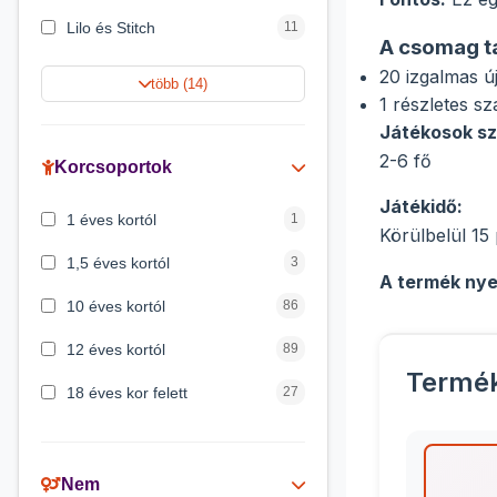
Lilo és Stitch
11
A csomag t
Harry Potter
9
20 izgalmas ú
több (14)
1 részletes s
Jégvarázs
9
Játékosok s
Peppa malac
8
2-6 fő
Korcsoportok
Disney hercegnők
5
Játékidő:
1 éves kortól
1
Körülbelül 15
Mickey egér
4
1,5 éves kortól
3
A termék nye
10 éves kortól
86
12 éves kortól
89
Termé
18 éves kor felett
27
2 éves kortól
6
3 éves kortól
200
Nem