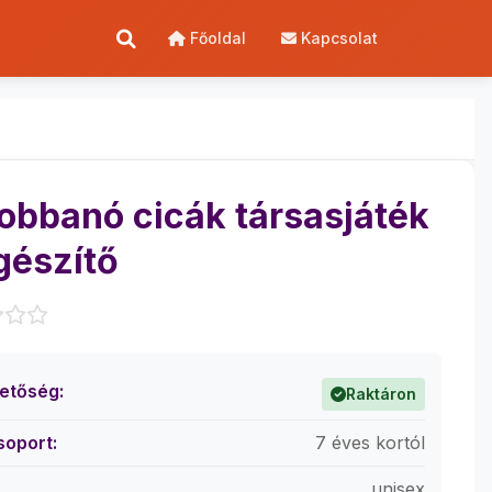
Főoldal
Kapcsolat
obbanó cicák társasjáték
gészítő
hetőség:
Raktáron
soport:
7 éves kortól
unisex