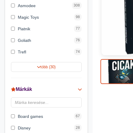
Asmodee
308
Magic Toys
98
Piatnik
77
Goliath
76
Trefl
74
Keller&Mayer
60
több (30)
Magyar Gyártó
55
Spin Master
31
Márkák
Delta Vision
28
Brainbox
23
Board games
67
Disney
28