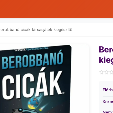
erobbanó cicák társasjáték kiegészítő
Ber
kie
Elér
Korc
Nem: