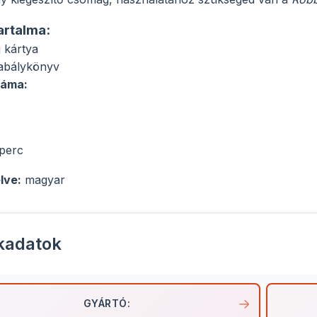
artalma:
j kártya
zabálykönyv
záma:
 perc
lve:
magyar
kadatok
GYÁRTÓ: