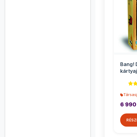
Bang! 
kártya
kiegés
Társasj
6 990
RÉSZ