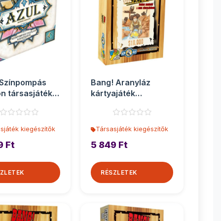
 Színpompás
Bang! Aranyláz
on társasjáték
kártyajáték
szítő
kiegészítő
sjáték kiegészítők
Társasjáték kiegészítők
9 Ft
5 849 Ft
ZLETEK
RÉSZLETEK