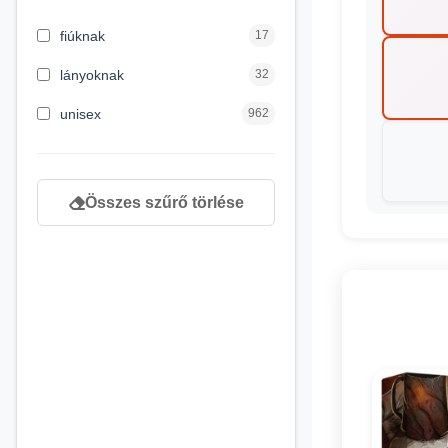
3 hónapos kortól
2
fiúknak
17
4 éves kortól
122
lányoknak
32
5 évess kortól
88
unisex
962
6 éves kortól
102
7 éves kortól
53
Összes szűrő törlése
8 éves kortól
216
9 éves kortól
16