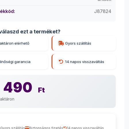
ékkód:
J87824
válaszd ezt a terméket?
aktáron elérhető
Gyors szállítás
inőségi garancia
14 napos visszaváltás
 490
Ft
aktáron
Gyors szállítás
Biztonságos fizetés
14 napos visszaváltás