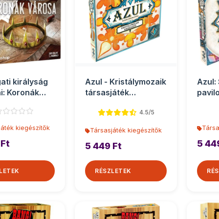
ati királyság
Azul - Kristálymozaik
Azul:
ai: Koronák
társasjáték
pavil
társasját...
kiegészítő
kiegé
4.5/5
áték kiegészítők
Társa
Társasjáték kiegészítők
 Ft
5 44
5 449 Ft
LETEK
RÉSZLETEK
RÉS