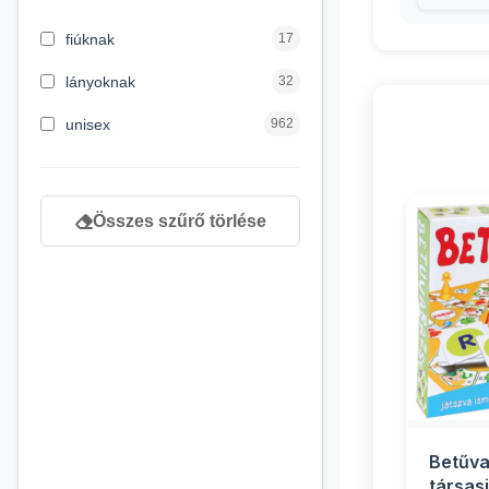
3 hónapos kortól
2
fiúknak
17
4 éves kortól
122
lányoknak
32
5 évess kortól
88
unisex
962
6 éves kortól
102
7 éves kortól
53
Összes szűrő törlése
8 éves kortól
216
9 éves kortól
16
Betűva
társas