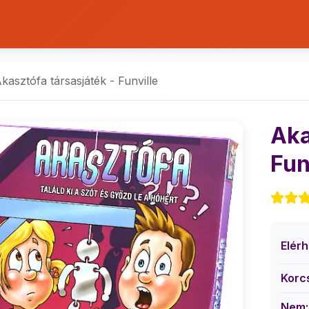
kasztófa társasjáték - Funville
Aka
Fun
Elér
Korc
Nem: