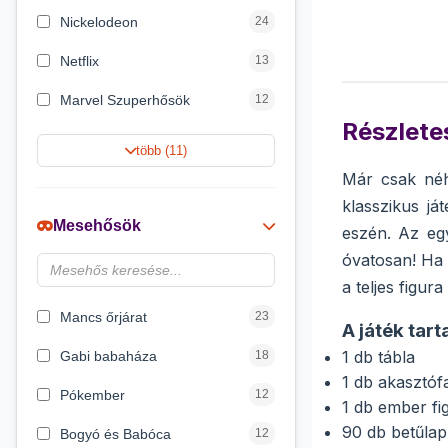
Nickelodeon
24
Netflix
13
Marvel Szuperhősök
12
Részletes
Rubik bűvös kocka
10
több (11)
Már csak néhá
Summer Toys
10
klasszikus já
Noris
7
Mesehősök
eszén. Az egy
Disney hercegnők
6
óvatosan! Ha 
a teljes figura
Logic Games
4
Mancs őrjárat
23
A játék tart
1 db tábla
Gabi babaháza
18
1 db akasztófa
Pókember
12
1 db ember fig
90 db betűlap
Bogyó és Babóca
12