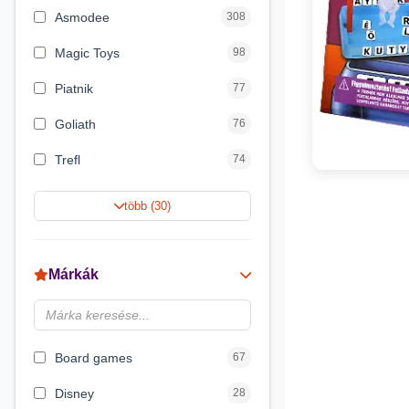
Asmodee
308
Magic Toys
98
Piatnik
77
Goliath
76
Trefl
74
Keller&Mayer
60
több (30)
Magyar Gyártó
55
Spin Master
31
Márkák
Delta Vision
28
Brainbox
23
Board games
67
Disney
28