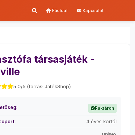
Főoldal
Kapcsolat
sztófa társasjáték -
ville
5.0/5 (forrás: JátékShop)
hetőség:
Raktáron
soport:
4 éves kortól
unisex