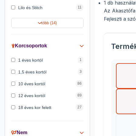
1 db használat
Lilo és Stitch
11
Az Akasztófa
Fejleszti a s
Harry Potter
9
több (14)
Jégvarázs
9
Peppa malac
8
Termé
Korcsoportok
Disney hercegnők
5
1 éves kortól
1
Mickey egér
4
1,5 éves kortól
3
10 éves kortól
86
12 éves kortól
89
18 éves kor felett
27
2 éves kortól
6
3 éves kortól
200
Nem