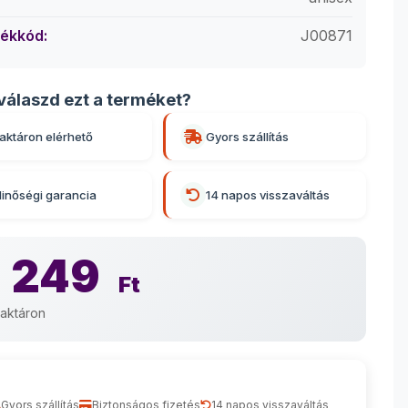
ékkód:
J00871
válaszd ezt a terméket?
aktáron elérhető
Gyors szállítás
inőségi garancia
14 napos visszaváltás
 249
Ft
aktáron
Gyors szállítás
Biztonságos fizetés
14 napos visszaváltás