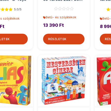
Mattel
5.0/5
Betű- és szójátékok
és szójátékok
Betű-
13 390 Ft
Ft
8 99
LETEK
RÉSZLETEK
RÉS