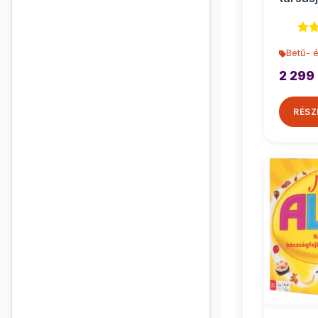
Betű- 
2 299 
RÉSZ