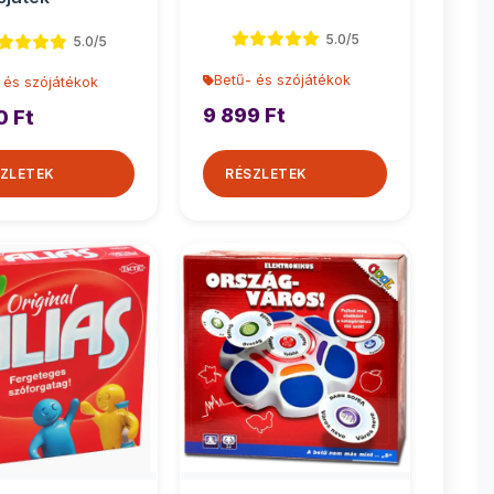
5.0/5
5.0/5
Betű- és szójátékok
 és szójátékok
9 899 Ft
0 Ft
ZLETEK
RÉSZLETEK