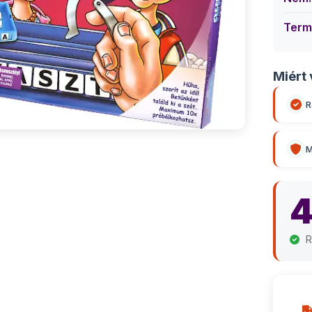
Term
Miért 
R
M
4
R