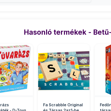
Hasonló termékek - Betű-
rázs
Fa Scrabble Original
Fedő
játék - D-Toys
és Társas 2az1-ben -
társa