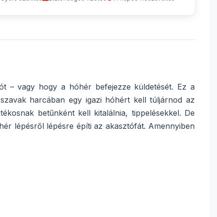
zót – vagy hogy a hóhér befejezze küldetését. Ez a
 szavak harcában egy igazi hóhért kell túljárnod az
tékosnak betűnként kell kitalálnia, tippelésekkel. De
ér lépésről lépésre építi az akasztófát. Amennyiben