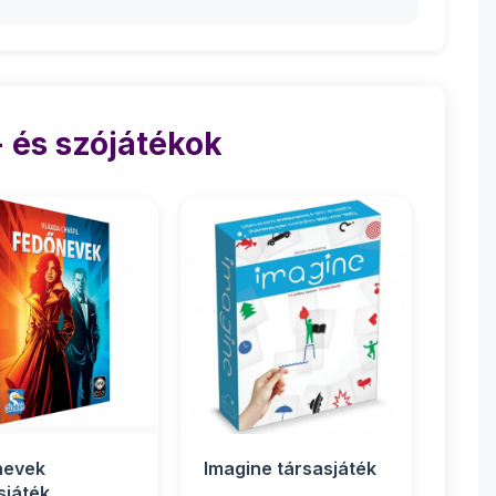
 és szójátékok
nevek
Imagine társasjáték
sjáték