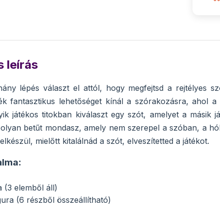
 leírás
ny lépés választ el attól, hogy megfejtsd a rejtélyes s
ték fantasztikus lehetőséget kínál a szórakozásra, ahol a
ik játékos titokban kiválaszt egy szót, amelyet a másik já
olyan betűt mondasz, amely nem szerepel a szóban, a hóh
 elkészül, mielőtt kitalálnád a szót, elveszítetted a játékot.
alma:
 (3 elemből áll)
ura (6 részből összeállítható)