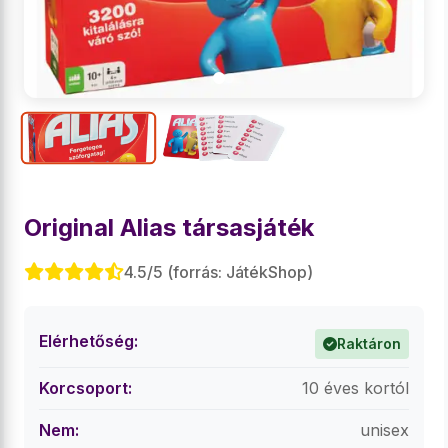
Original Alias társasjáték
4.5/5 (forrás: JátékShop)
Elérhetőség:
Raktáron
Korcsoport:
10 éves kortól
Nem:
unisex