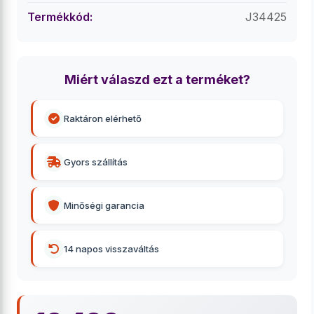
Termékkód:
J34425
Miért válaszd ezt a terméket?
Raktáron elérhető
Gyors szállítás
Minőségi garancia
14 napos visszaváltás