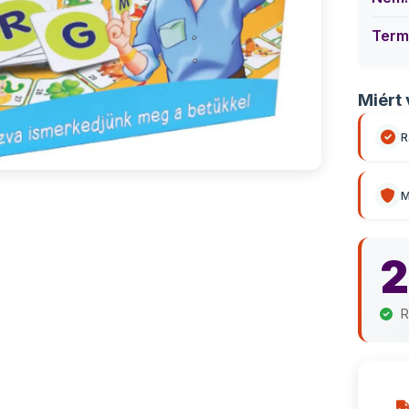
Term
Miért 
R
M
2
R