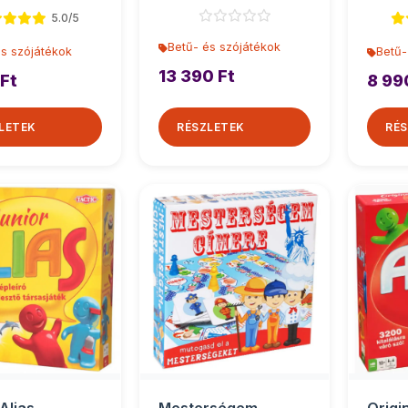
Mattel
5.0/5
Betű- és szójátékok
és szójátékok
Betű-
13 390 Ft
 Ft
8 99
LETEK
RÉSZLETEK
RÉS