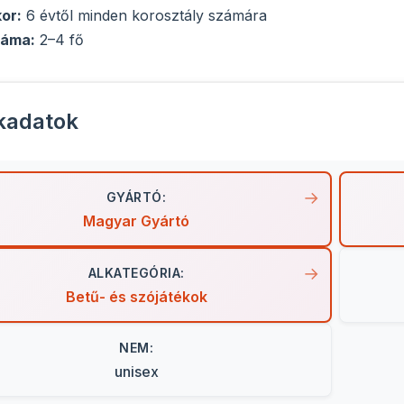
kor:
6 évtől minden korosztály számára
záma:
2–4 fő
kadatok
GYÁRTÓ:
Magyar Gyártó
ALKATEGÓRIA:
Betű- és szójátékok
NEM:
unisex