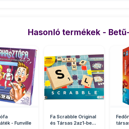
Hasonló termékek - Betű-
ófa
Fa Scrabble Original
Fedő
áték - Funville
és Társas 2az1-ben -
társa