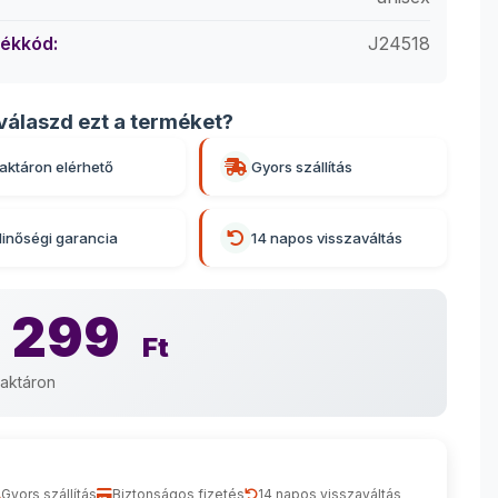
ékkód:
J24518
válaszd ezt a terméket?
aktáron elérhető
Gyors szállítás
inőségi garancia
14 napos visszaváltás
 299
Ft
aktáron
Gyors szállítás
Biztonságos fizetés
14 napos visszaváltás