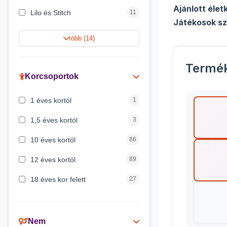
Ajánlott élet
Lilo és Stitch
11
Játékosok s
Jégvarázs
9
több (14)
Harry Potter
9
Termé
Peppa malac
8
Korcsoportok
Disney hercegnők
5
1 éves kortól
1
Mickey egér
4
1,5 éves kortól
3
10 éves kortól
86
12 éves kortól
89
18 éves kor felett
27
2 éves kortól
6
3 éves kortól
200
Nem