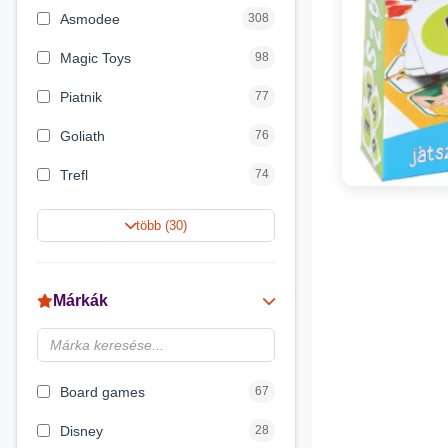
Asmodee
308
Magic Toys
98
Piatnik
77
Goliath
76
Trefl
74
Keller&Mayer
60
több (30)
Magyar Gyártó
55
Spin Master
31
Márkák
Delta Vision
28
Luna
23
Board games
67
Disney
28