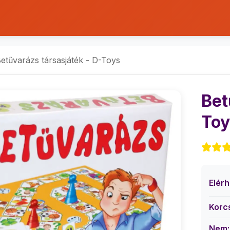
etűvarázs társasjáték - D-Toys
Bet
Toy
Elér
Korc
Nem: