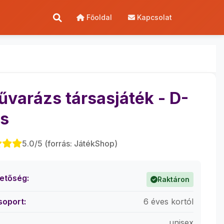
Főoldal
Kapcsolat
űvarázs társasjáték - D-
s
5.0/5 (forrás: JátékShop)
hetőség:
Raktáron
soport:
6 éves kortól
unisex