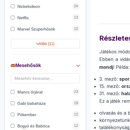
Nickelodeon
24
Netflix
13
Marvel Szuperhősök
12
Részletes
Rubik bűvös kocka
10
több (11)
Játékos módon
Summer Toys
10
Ebben a vidá
Noris
7
Mesehősök
mondj
! Példa
Disney hercegnők
6
3. mező:
spor
DreamWorks
4
15. mező:
ors
Mancs őrjárat
23
31. mező:
hal
Ez a játék rem
Gabi babaháza
18
olvasás és a 
Pókember
12
környezetünk
Bogyó és Babóca
12
találékonyság,