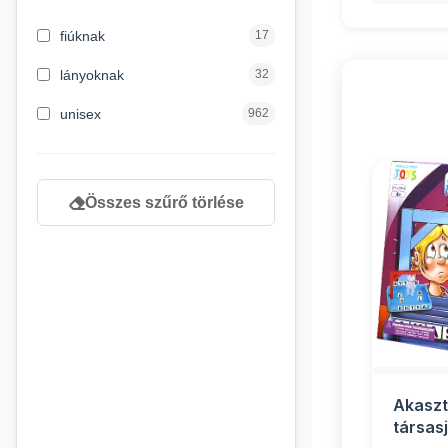
3 hónapos kortól
2
fiúknak
17
4 éves kortól
122
lányoknak
32
5 évess kortól
88
unisex
962
6 éves kortól
102
7 éves kortól
53
Összes szűrő törlése
8 éves kortól
216
9 éves kortól
16
Akaszt
társasj