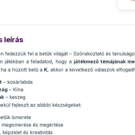
 leírás
 fedezzük fel a betűk világát – Szórakoztató és tanulságos 
m játékban a feladatod, hogy a
játékmező témájának meg
: ha a húzott betű a
K
, akkor a következő válaszok elfogad
t
– kosárlabda
zág
– Kína
ak
– keszeg
ekül fejleszti az alábbi készségeket:
betűk ismerete
 megismerése és megértése
 képzelet és kreativitás