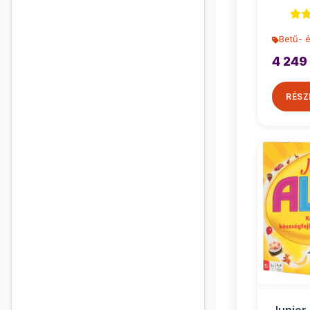
Betű- 
4 249
RÉSZ