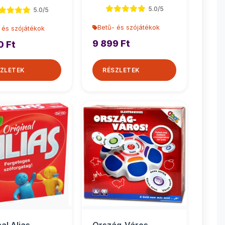
5.0/5
5.0/5
Betű- és szójátékok
 és szójátékok
9 899 Ft
0 Ft
ZLETEK
RÉSZLETEK