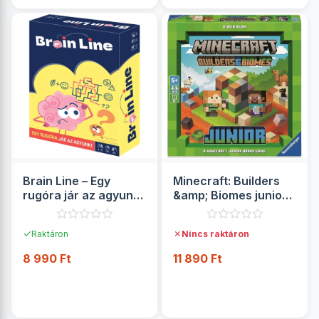
Brain Line – Egy
Minecraft: Builders
rugóra jár az agyunk!
&amp; Biomes junior
társasjáték
társasjáték -
Ravensburger
✓
✗
Raktáron
Nincs raktáron
8 990 Ft
11 890 Ft
RÉSZLETEK
RÉSZLETEK