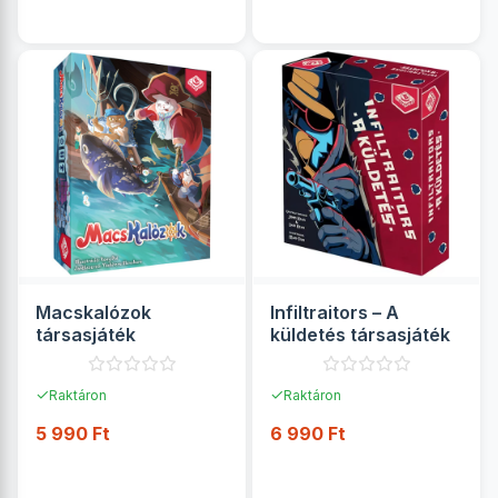
RÉSZLETEK
RÉSZLETEK
Macskalózok
Infiltraitors – A
társasjáték
küldetés társasjáték
✓
✓
Raktáron
Raktáron
5 990 Ft
6 990 Ft
RÉSZLETEK
RÉSZLETEK