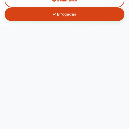
Beállítások
Elfogadás
tarsasjatekok.hu
Rendelj társasjátékot gyorsan és egyszerűen! Több száz játék
gyerekeknek és felnőtteknek, raktárról, kedvező áron –
tarsasjatekok.hu
Facebook
Instagram
YouTube
Linkek
Főoldal
Kapcsolat
Kapcsolat
info@tarsasjatekok.hu