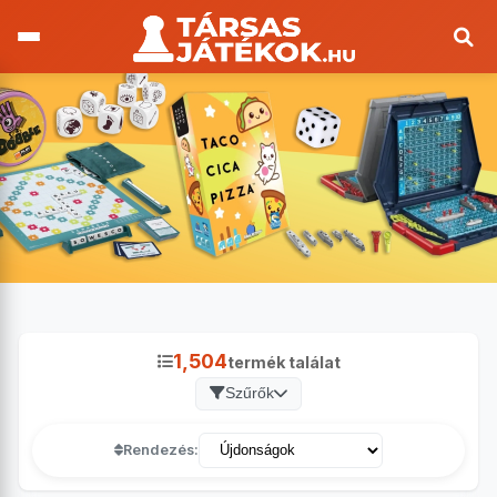
1,504
termék találat
Szűrők
Rendezés: