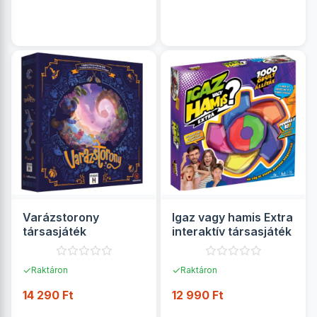
RÉSZLETEK
RÉSZLETEK
Varázstorony
Igaz vagy hamis Extra
társasjáték
interaktív társasjáték
✓
✓
Raktáron
Raktáron
14 290 Ft
12 990 Ft