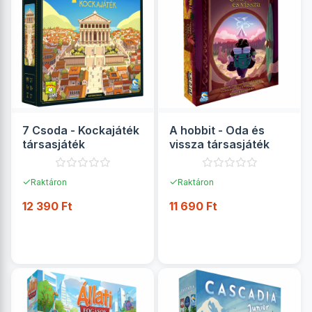
7 Csoda - Kockajáték
A hobbit - Oda és
társasjáték
vissza társasjáték
✓
✓
Raktáron
Raktáron
12 390 Ft
11 690 Ft
RÉSZLETEK
RÉSZLETEK