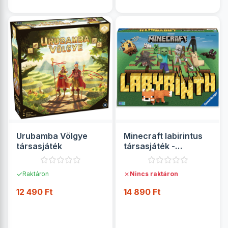
Urubamba Völgye
Minecraft labirintus
társasjáték
társasjáték -
Ravensburger
✓
✗
Raktáron
Nincs raktáron
12 490 Ft
14 890 Ft
RÉSZLETEK
RÉSZLETEK