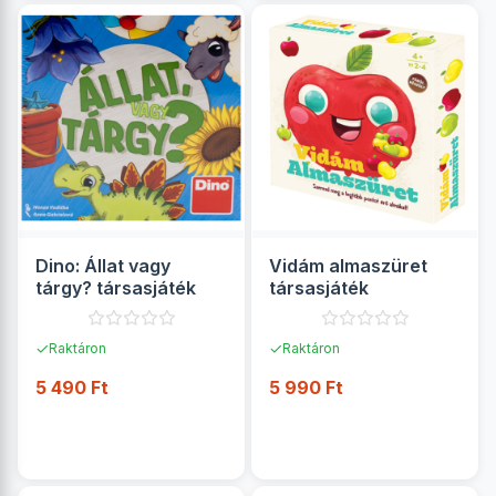
Dino: Állat vagy
Vidám almaszüret
tárgy? társasjáték
társasjáték
✓
✓
Raktáron
Raktáron
5 490 Ft
5 990 Ft
RÉSZLETEK
RÉSZLETEK