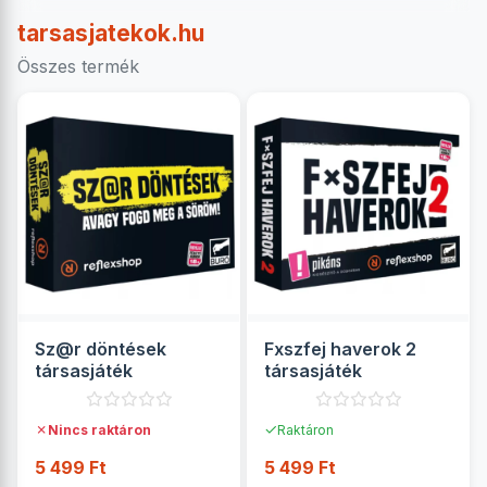
tarsasjatekok.hu
Összes termék
Sz@r döntések
Fxszfej haverok 2
társasjáték
társasjáték
✗
✓
Nincs raktáron
Raktáron
5 499 Ft
5 499 Ft