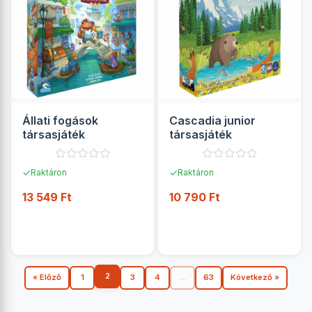
Állati fogások
Cascadia junior
társasjáték
társasjáték
✓
✓
Raktáron
Raktáron
13 549 Ft
10 790 Ft
RÉSZLETEK
RÉSZLETEK
2
« Előző
1
3
4
...
63
Következő »