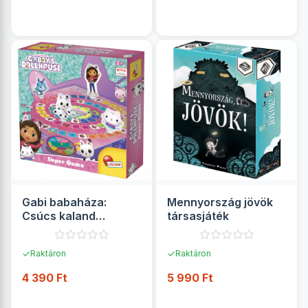
RÉSZLETEK
RÉSZLETEK
Gabi babaháza:
Mennyország jövök
Csúcs kaland
társasjáték
társasjáték - Lisciani
✓
✓
Raktáron
Raktáron
4 390 Ft
5 990 Ft