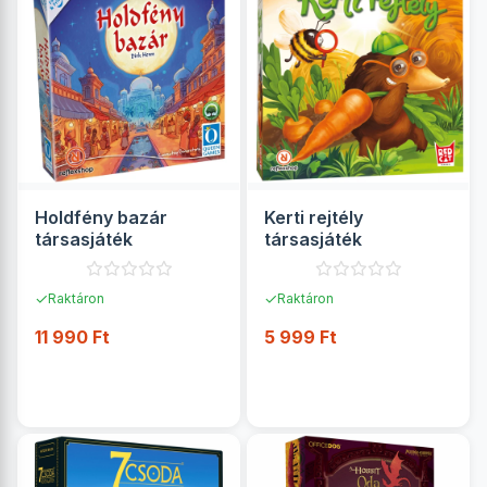
Holdfény bazár
Kerti rejtély
társasjáték
társasjáték
✓
✓
Raktáron
Raktáron
11 990 Ft
5 999 Ft
RÉSZLETEK
RÉSZLETEK