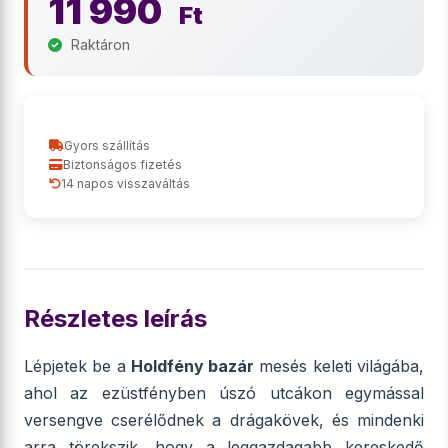
11 990
Ft
Raktáron
Gyors szállítás
Biztonságos fizetés
14 napos visszaváltás
Részletes leírás
Lépjetek be a
Holdfény bazár
mesés keleti világába,
ahol az ezüstfényben úszó utcákon egymással
versengve cserélődnek a drágakövek, és mindenki
arra törekszik, hogy a leggazdagabb kereskedő