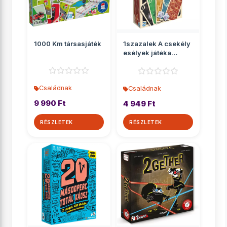
1000 Km társasjáték
1szazalek A csekély
esélyek játéka
társasjáték
Családnak
Családnak
9 990 Ft
4 949 Ft
RÉSZLETEK
RÉSZLETEK