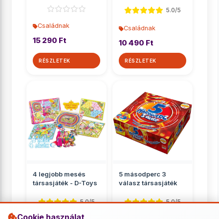
Ravensburger
5.0/5
Családnak
Családnak
15 290 Ft
10 490 Ft
RÉSZLETEK
RÉSZLETEK
4 legjobb mesés
5 másodperc 3
társasjáték - D-Toys
válasz társasjáték
5.0/5
5.0/5
Cookie használat