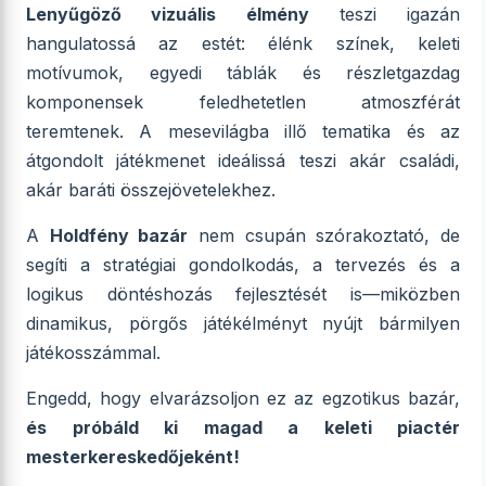
Lenyűgöző vizuális élmény
teszi igazán
hangulatossá az estét: élénk színek, keleti
motívumok, egyedi táblák és részletgazdag
komponensek feledhetetlen atmoszférát
teremtenek. A mesevilágba illő tematika és az
átgondolt játékmenet ideálissá teszi akár családi,
akár baráti összejövetelekhez.
A
Holdfény bazár
nem csupán szórakoztató, de
segíti a stratégiai gondolkodás, a tervezés és a
logikus döntéshozás fejlesztését is—miközben
dinamikus, pörgős játékélményt nyújt bármilyen
játékosszámmal.
Engedd, hogy elvarázsoljon ez az egzotikus bazár,
és próbáld ki magad a keleti piactér
mesterkereskedőjeként!