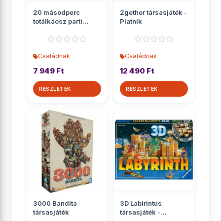
20 másodperc
2gether társasjáték -
totálkáosz parti
Piatnik
társasjáték
Családnak
Családnak
7 949 Ft
12 490 Ft
RÉSZLETEK
RÉSZLETEK
3000 Bandita
3D Labirintus
társasjáték
társasjáték -