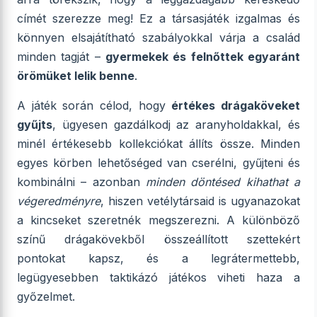
címét szerezze meg! Ez a társasjáték izgalmas és
könnyen elsajátítható szabályokkal várja a család
minden tagját –
gyermekek és felnőttek egyaránt
örömüket lelik benne
.
A játék során célod, hogy
értékes drágaköveket
gyűjts
, ügyesen gazdálkodj az aranyholdakkal, és
minél értékesebb kollekciókat állíts össze. Minden
egyes körben lehetőséged van cserélni, gyűjteni és
kombinálni – azonban
minden döntésed kihathat a
végeredményre
, hiszen vetélytársaid is ugyanazokat
a kincseket szeretnék megszerezni. A különböző
színű drágakövekből összeállított szettekért
pontokat kapsz, és a legrátermettebb,
legügyesebben taktikázó játékos viheti haza a
győzelmet.