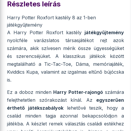
Részletes leírás
Harry Potter Roxfort kastély 8 az 1-ben
játékgyűjtemény
A Harry Potter Roxfort kastély
játékgyűjtemény
nyolcféle varázslatos társasjátékot rejt azok
számára, akik szívesen mérik össze ügyességüket
és szerencséjüket. A klasszikus játékok között
megtalálható a Tic-Tac-Toe, Dáma, memóriajáték,
Kviddics Kupa, valamint az izgalmas eltűnő bújócska
is.
Ez a doboz minden
Harry Potter-rajongó
számára
felejthetetlen szórakozást kínál. Az
egyszerűen
érthető játékszabályok
lehetővé teszik, hogy a
család minden tagja azonnal bekapcsolódjon a
játékba. A készlet remek választás családi estékhez