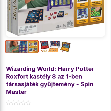
Wizarding World: Harry Potter
Roxfort kastély 8 az 1-ben
társasjáték gyűjtemény - Spin
Master