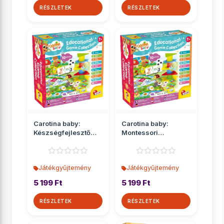
RÉSZLETEK
RÉSZLETEK
Carotina baby:
Carotina baby:
Készségfejlesztő
Montessori
játékgyűjtemény
készségfejlesztő
kicsi...
játékgyűjte...
Játékgyűjtemény
Játékgyűjtemény
5 199 Ft
5 199 Ft
RÉSZLETEK
RÉSZLETEK