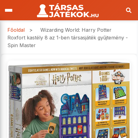
Főoldal
>
Wizarding World: Harry Potter
Roxfort kastély 8 az 1-ben társasjáték gyűjtemény -
Spin Master