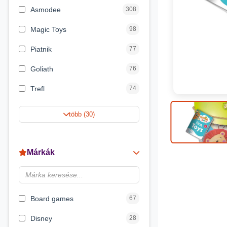
Asmodee
308
Magic Toys
98
Piatnik
77
Goliath
76
Trefl
74
Keller&Mayer
60
több (30)
Magyar Gyártó
55
Spin Master
31
Márkák
Delta Vision
28
Luna
23
Board games
67
Disney
28