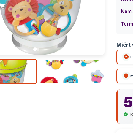
Nem:
Term
Miért 
R
M
5
R