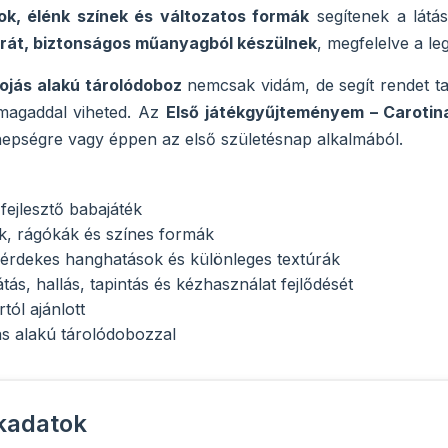
k, élénk színek és változatos formák
segítenek a látás
rát, biztonságos műanyagból készülnek
, megfelelve a l
tojás alakú tárolódoboz
nemcsak vidám, de segít rendet ta
 magaddal viheted. Az
Első játékgyűjteményem – Carotin
epségre vagy éppen az első születésnap alkalmából.
fejlesztő babajáték
k, rágókák és színes formák
 érdekes hanghatások és különleges textúrák
tás, hallás, tapintás és kézhasználat fejlődését
tól ajánlott
jás alakú tárolódobozzal
kadatok