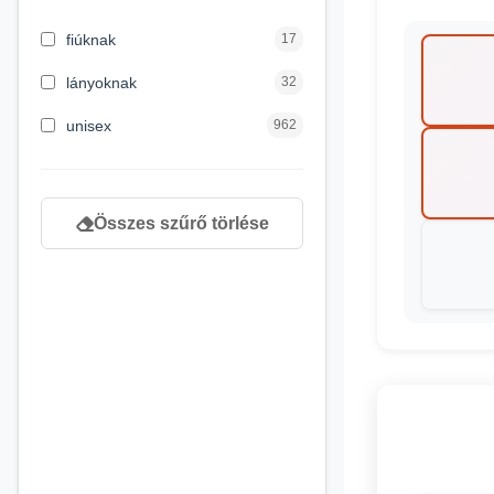
3 hónapos kortól
2
fiúknak
17
4 éves kortól
122
lányoknak
32
5 évess kortól
88
unisex
962
6 éves kortól
102
7 éves kortól
53
Összes szűrő törlése
8 éves kortól
216
9 éves kortól
16