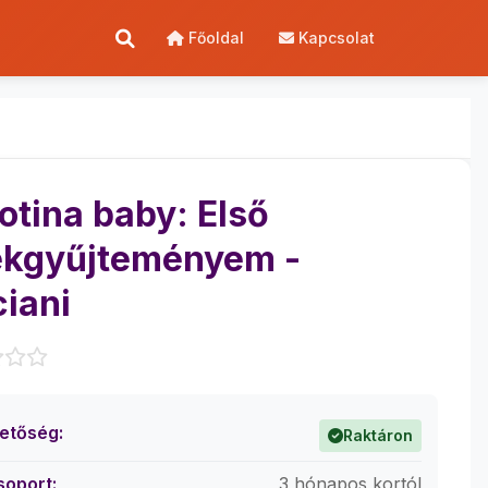
Főoldal
Kapcsolat
otina baby: Első
ékgyűjteményem -
ciani
hetőség:
Raktáron
soport:
3 hónapos kortól