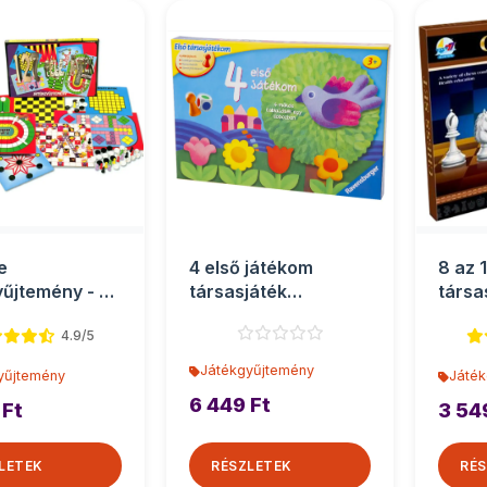
e
4 első játékom
8 az 
yűjtemény - D-
társasjáték
társa
gyűjtemény -
gyűj
4.9/5
Ravensburger
Játékgyűjtemény
yűjtemény
Játék
6 449 Ft
 Ft
3 54
LETEK
RÉSZLETEK
RÉS