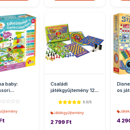
na baby:
Családi
Disne
sori
játékgyűjtemény 125
os já
gfejlesztő
féle - D-Toys
Trefl
5.0/5
űjte...
yűjtemény
Játék
Játékgyűjtemény
Ft
4 29
2 799 Ft