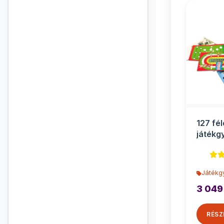
127 fél
játékg
Toys
Játékg
3 049
RÉSZ