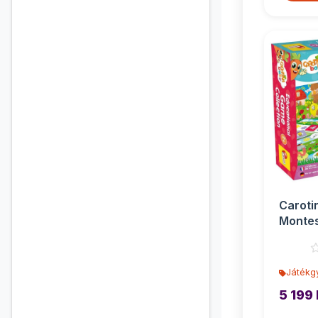
Caroti
Montes
készsé
játékgy
Játékg
5 199 