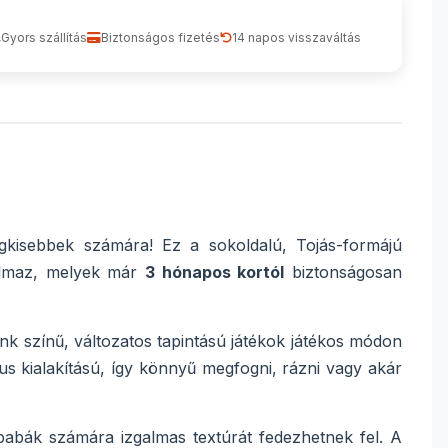
Gyors szállítás
Biztonságos fizetés
14 napos visszaváltás
gkisebbek számára! Ez a sokoldalú, Tojás-formájú
lmaz, melyek már
3 hónapos kortól
biztonságosan
nk színű, változatos tapintású játékok játékos módon
s kialakítású, így könnyű megfogni, rázni vagy akár
babák számára izgalmas textúrát fedezhetnek fel. A