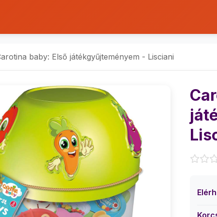
arotina baby: Első játékgyűjteményem - Lisciani
Car
ját
Lis
Elér
Korc