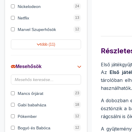
Nickelodeon
24
Netflix
13
Marvel Szuperhősök
12
Rubik bűvös kocka
10
több (11)
Részletes
Summer Toys
10
Noris
7
Első játékgyű
Mesehősök
Az
Első ját
Disney hercegnők
6
tárolóban el
DreamWorks
4
használhatók.
Mancs őrjárat
23
A dobozban e
Gabi babaháza
18
ösztönzik a b
rágcsálni is ők
Pókember
12
Bogyó és Babóca
12
A gyűjtemény