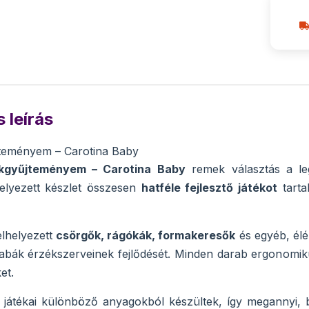
 leírás
jteményem – Carotina Baby
ékgyűjteményem – Carotina Baby
remek választás a le
helyezett készlet összesen
hatféle fejlesztő játékot
tarta
lhelyezett
csörgők, rágókák, formakeresők
és egyéb, élé
abák érzékszerveinek fejlődését. Minden darab ergonomiku
et.
 játékai különböző anyagokból készültek, így megannyi, 