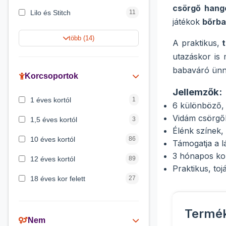
csörgő hango
Lilo és Stitch
11
játékok
bőrba
Jégvarázs
9
több (14)
A praktikus,
Harry Potter
9
utazáskor is
babaváró ünn
Peppa malac
8
Korcsoportok
Jellemzők:
Disney hercegnők
5
1 éves kortól
1
6 különböző, 
Mickey egér
4
Vidám csörgő
1,5 éves kortól
3
Élénk színek,
10 éves kortól
86
Támogatja a lá
3 hónapos kor
12 éves kortól
89
Praktikus, to
18 éves kor felett
27
2 éves kortól
6
Termé
3 éves kortól
200
Nem