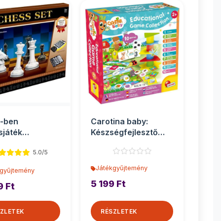
1-ben
Carotina baby:
sjáték
Készségfejlesztő
temény
játékgyűjtemény
5.0/5
kicsi...
Játékgyűjtemény
gyűjtemény
5 199 Ft
9 Ft
ZLETEK
RÉSZLETEK