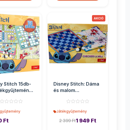
y Stitch 15db-
Disney Stitch: Dáma
tékgyűjtemény -
és malom
társasjáték - Trefl
gyűjtemény
Játékgyűjtemény
0 Ft
1 949 Ft
2 399 Ft