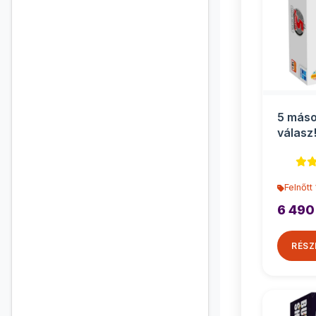
5 máso
válasz!
felnőtt
Felnőtt
6 490
RÉSZ