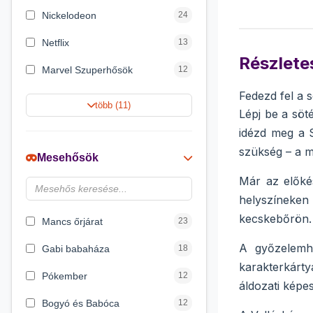
Nickelodeon
24
Netflix
13
Részletes
Marvel Szuperhősök
12
Fedezd fel a s
Summer Toys
10
több (11)
Lépj be a söt
Rubik bűvös kocka
10
idézd meg a S
szükség – a mé
Noris
7
Mesehősök
Disney hercegnők
6
Már az előké
helyszíneken
Logic Games
4
kecskebőrön.
Mancs őrjárat
23
A győzelemhe
Gabi babaháza
18
karakterkárty
Pókember
12
áldozati képes
Bogyó és Babóca
12