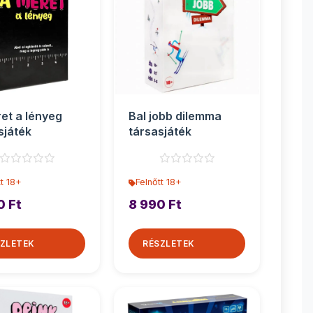
et a lényeg
Bal jobb dilemma
sjáték
társasjáték
tt 18+
Felnőtt 18+
0 Ft
8 990 Ft
ZLETEK
RÉSZLETEK