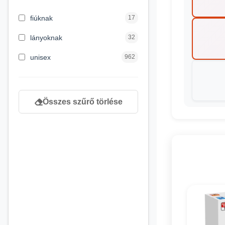
3 hónapos kortól
2
fiúknak
17
4 éves kortól
122
lányoknak
32
5 évess kortól
88
unisex
962
6 éves kortól
102
7 éves kortól
53
Összes szűrő törlése
8 éves kortól
216
9 éves kortól
16