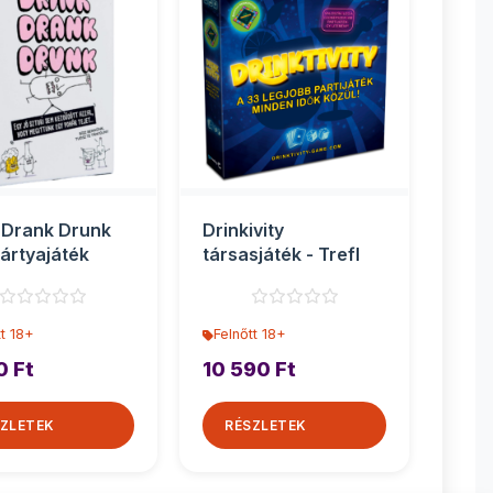
 Drank Drunk
Drinkivity
kártyajáték
társasjáték - Trefl
tt 18+
Felnőtt 18+
0 Ft
10 590 Ft
ZLETEK
RÉSZLETEK