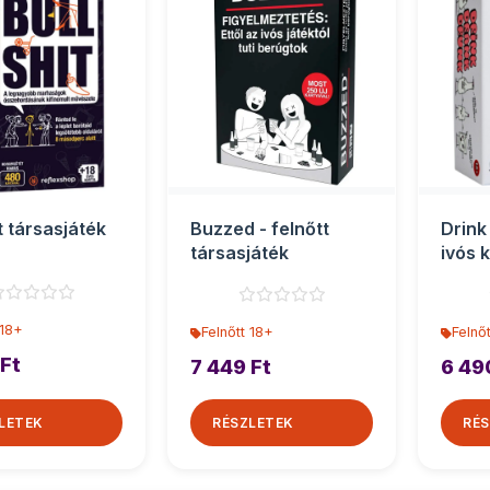
t társasjáték
Buzzed - felnőtt
Drink
társasjáték
ivós 
 18+
Felnőtt 18+
Felnő
 Ft
7 449 Ft
6 49
LETEK
RÉSZLETEK
RÉS