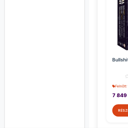
Bullshi
Felnőtt
7 849
RÉSZ