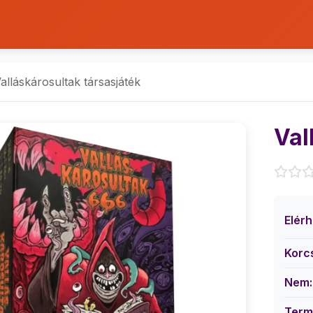
alláskárosultak társasjáték
Val
Elér
Korc
Nem:
Term