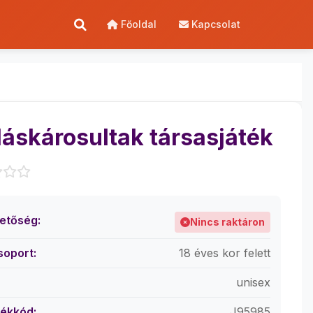
Főoldal
Kapcsolat
láskárosultak társasjáték
hetőség:
Nincs raktáron
soport:
18 éves kor felett
unisex
ékkód:
J95985