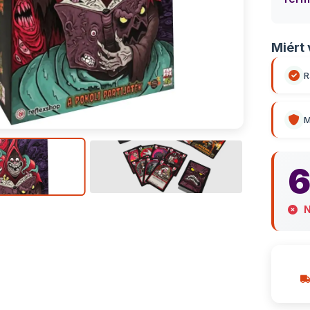
Miért 
R
M
6
N