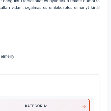
ét hangulatú társasokat és nyitottak a fekete humorra
antáltan vidám, izgalmas és emlékezetes élményt kínál
k élmény
KATEGÓRIA: