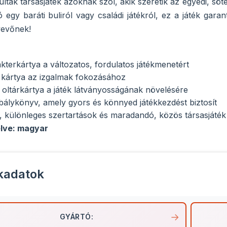
ultak társasjáték azoknak szól, akik szeretik az egyedi, söt
ó egy baráti buliról vagy családi játékról, ez a játék gar
vevőnek!
kterkártya a változatos, fordulatos játékmenetért
 kártya az izgalmak fokozásához
oltárkártya a játék látványosságának növelésére
bálykönyv, amely gyors és könnyed játékkezdést biztosít
 különleges szertartások és maradandó, közös társasjáté
lve: magyar
kadatok
GYÁRTÓ: