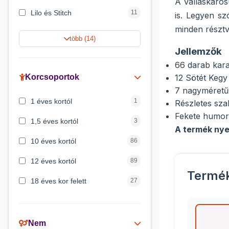
A Valláskáros
Lilo és Stitch
11
is. Legyen sz
minden részt
Jégvarázs
9
több (14)
Jellemzők
Harry Potter
9
66 darab kara
Peppa malac
8
Korcsoportok
12 Sötét Kegy
7 nagyméretű 
Disney hercegnők
5
1 éves kortól
1
Részletes sza
Mickey egér
4
Fekete humor,
1,5 éves kortól
3
A termék nye
10 éves kortól
86
12 éves kortól
89
Termé
18 éves kor felett
27
2 éves kortól
6
3 éves kortól
200
Nem