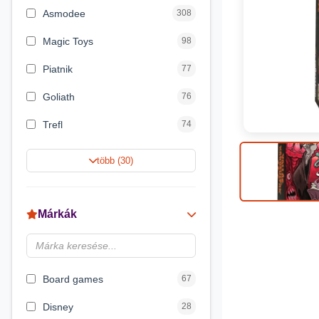
Asmodee
308
Magic Toys
98
Piatnik
77
Goliath
76
Trefl
74
Keller&Mayer
60
több (30)
Magyar Gyártó
55
Spin Master
31
Márkák
Delta Vision
28
Luna
23
Board games
67
Disney
28