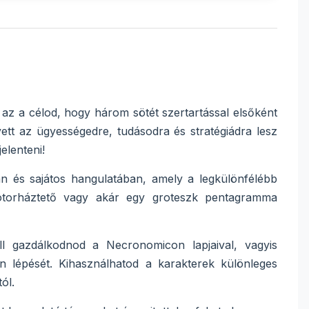
l az a célod, hogy három sötét szertartással elsőként
ett az ügyességedre, tudásodra és stratégiádra lesz
elenteni!
n és sajátos hangulatában, amely a legkülönfélébb
 motorháztető vagy akár egy groteszk pentagramma
 gazdálkodnod a Necronomicon lapjaival, vagyis
en lépését. Kihasználhatod a karakterek különleges
ól.