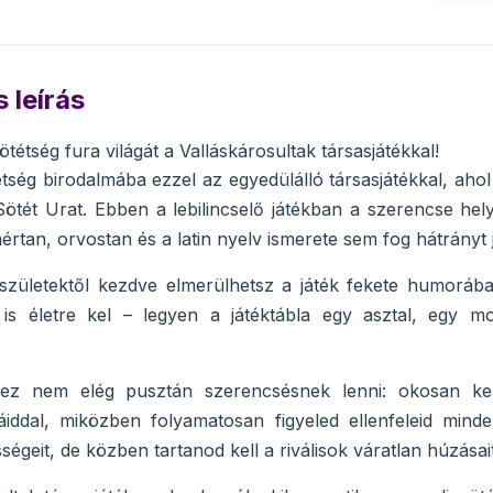
 leírás
ötétség fura világát a Valláskárosultak társasjátékkal!
étség birodalmába ezzel az egyedülálló társasjátékkal, aho
ötét Urat. Ebben a lebilincselő játékban a szerencse hely
rtan, orvostan és a latin nyelv ismerete sem fog hátrányt j
születektől kezdve elmerülhetsz a játék fekete humorába
 is életre kel – legyen a játéktábla egy asztal, egy
z nem elég pusztán szerencsésnek lenni: okosan kell
áiddal, miközben folyamatosan figyeled ellenfeleid mind
ségeit, de közben tartanod kell a riválisok váratlan húzásait