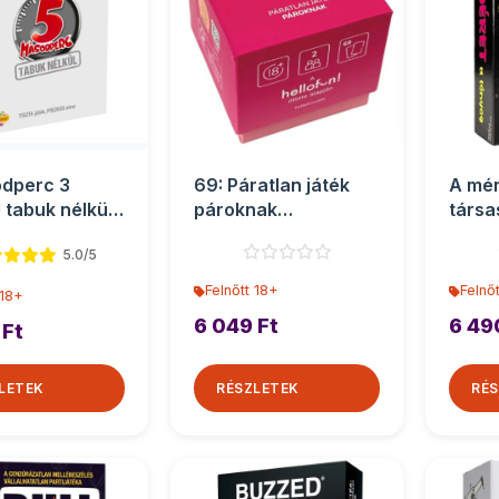
dperc 3
69: Páratlan játék
A mér
 tabuk nélkül
pároknak
társa
 társasját�...
társasjáték
5.0/5
Felnőtt 18+
Felnő
 18+
6 049 Ft
6 49
 Ft
LETEK
RÉSZLETEK
RÉS