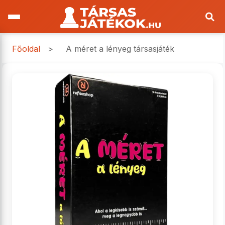
Főoldal
>
A méret a lényeg társasjáték