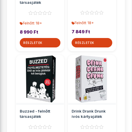
társasjáték
Felnőtt 18+
Felnőtt 18+
7 849 Ft
8 990 Ft
RÉSZLETEK
RÉSZLETEK
Buzzed - felnőtt
Drink Drank Drunk
társasjáték
ivós kártyajáték