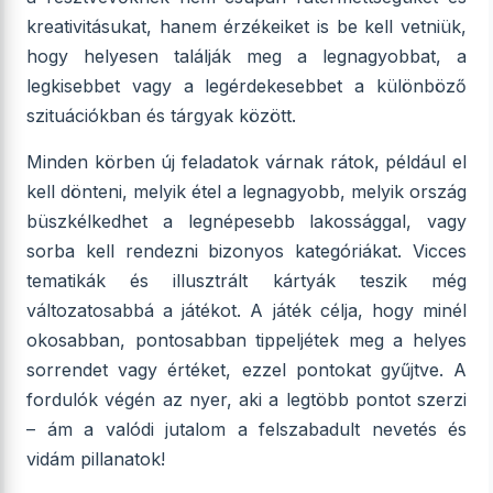
kreativitásukat, hanem érzékeiket is be kell vetniük,
hogy helyesen találják meg a legnagyobbat, a
legkisebbet vagy a legérdekesebbet a különböző
szituációkban és tárgyak között.
Minden körben új feladatok várnak rátok, például el
kell dönteni, melyik étel a legnagyobb, melyik ország
büszkélkedhet a legnépesebb lakossággal, vagy
sorba kell rendezni bizonyos kategóriákat. Vicces
tematikák és illusztrált kártyák teszik még
változatosabbá a játékot. A játék célja, hogy minél
okosabban, pontosabban tippeljétek meg a helyes
sorrendet vagy értéket, ezzel pontokat gyűjtve. A
fordulók végén az nyer, aki a legtöbb pontot szerzi
– ám a valódi jutalom a felszabadult nevetés és
vidám pillanatok!