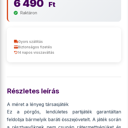
6 490
Ft
Raktáron
Gyors szállítás
Biztonságos fizetés
14 napos visszaváltás
Részletes leírás
A méret a lényeg társasjáték
Ez a pörgős, lendületes partijáték garantáltan
feldobja bármelyik baráti összejövetelt. A játék során
a résztvevőknek nem csupán rátermettségüket és