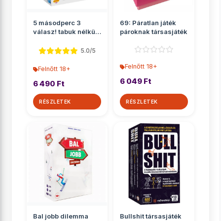
5 másodperc 3
69: Páratlan játék
válasz! tabuk nélkül
pároknak társasjáték
felnőtt társasját�...
5.0/5
Felnőtt 18+
Felnőtt 18+
6 049 Ft
6 490 Ft
RÉSZLETEK
RÉSZLETEK
Bal jobb dilemma
Bullshit társasjáték