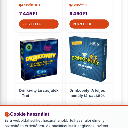
Felnőtt 18+
Felnőtt 18+
7 449 Ft
6 490 Ft
RÉSZLETEK
RÉSZLETEK
Drinkivity társasjáték
Drinkopoly: A teljes
- Trefl
homály társasjáték
Cookie használat
Felnőtt 18+
Felnőtt 18+
Ez a weboldal sütiket használ a jobb felhasználói élmény
10 590 Ft
11 390 Ft
biztosítása érdekében. Az analitikai sütik segítenek javítani