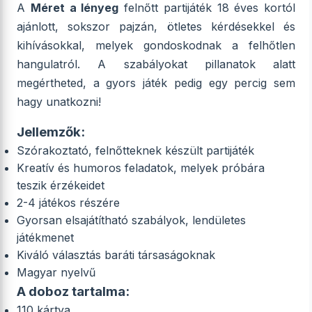
A
Méret a lényeg
felnőtt partijáték 18 éves kortól
ajánlott, sokszor pajzán, ötletes kérdésekkel és
kihívásokkal, melyek gondoskodnak a felhőtlen
hangulatról. A szabályokat pillanatok alatt
megértheted, a gyors játék pedig egy percig sem
hagy unatkozni!
Jellemzők:
Szórakoztató, felnőtteknek készült partijáték
Kreatív és humoros feladatok, melyek próbára
teszik érzékeidet
2-4 játékos részére
Gyorsan elsajátítható szabályok, lendületes
játékmenet
Kiváló választás baráti társaságoknak
Magyar nyelvű
A doboz tartalma:
110 kártya