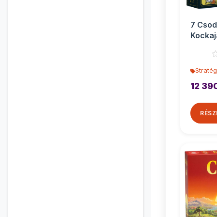
7 Csod
Kockaj
társas
Stratég
12 39
RÉSZ