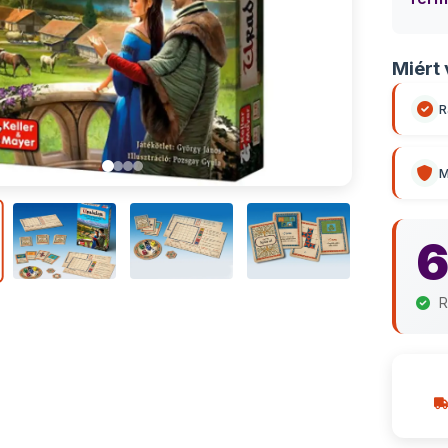
Miért 
R
M
6
R