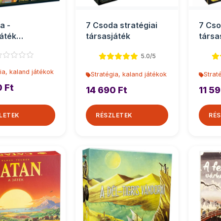
a -
7 Csoda stratégiai
7 Cso
áték
társasjáték
társa
játék
5.0/5
ia, kaland játékok
Stratégia, kaland játékok
Strat
0 Ft
14 690 Ft
11 59
LETEK
RÉSZLETEK
RÉS