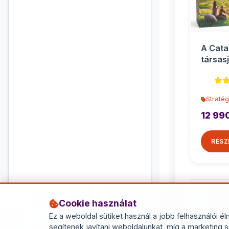
A Cata
társasj
Stratég
12 99
RÉSZ
Cookie használat
Ez a weboldal sütiket használ a jobb felhasználói él
segítenek javítani weboldalunkat, míg a marketing s