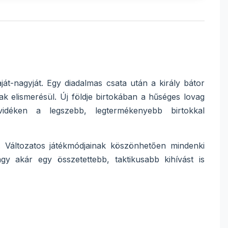
ját-nagyját. Egy diadalmas csata után a király bátor
ak elismerésül. Új földje birtokában a hűséges lovag
idéken a legszebb, legtermékenyebb birtokkal
ó. Változatos játékmódjainak köszönhetően mindenki
y akár egy összetettebb, taktikusabb kihívást is