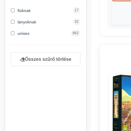
3 hónapos kortól
2
fiúknak
17
4 éves kortól
122
lányoknak
32
5 évess kortól
88
unisex
962
6 éves kortól
102
7 éves kortól
53
Összes szűrő törlése
8 éves kortól
216
9 éves kortól
16