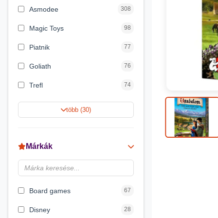
Asmodee
308
Magic Toys
98
Piatnik
77
Goliath
76
Trefl
74
Keller&Mayer
60
több (30)
Magyar Gyártó
55
Spin Master
31
Márkák
Delta Vision
28
Brainbox
23
Board games
67
Disney
28