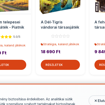
n telepesei
A Dél-Tigris
A feh
áték - Piatnik
vándorai társasjáték
társa
5.0/5
Stratégia, kaland játékok
Strat
ia, kaland játékok
18 690 Ft
9 84
0 Ft
LETEK
RÉSZLETEK
RÉS
További termékek - Stratégia, 
mény biztosítása érdekében. Az analitikai sütik
Elut
ütik személyre szabott tartalmakat biztosítanak.