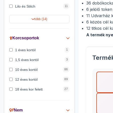
36 dobókock
Lilo és Stitch
11
6 jelölő token
11 Udvarház 
Jégvarázs
9
több (14)
6 közös cél k
Harry Potter
9
12 titkos cél k
A termék nye
Peppa malac
8
Korcsoportok
Disney hercegnők
5
1 éves kortól
1
Mickey egér
4
Termé
1,5 éves kortól
3
10 éves kortól
86
12 éves kortól
89
18 éves kor felett
27
2 éves kortól
6
3 éves kortól
200
Nem