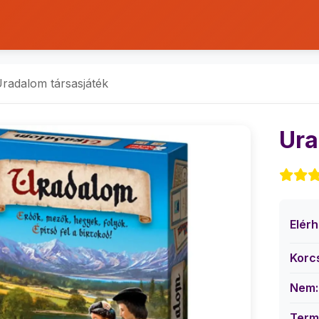
radalom társasjáték
Ura
Elér
Korc
Nem:
Term