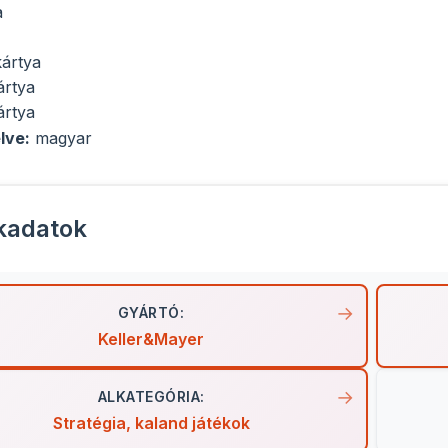
a
kártya
ártya
ártya
lve:
magyar
kadatok
GYÁRTÓ:
Keller&Mayer
ALKATEGÓRIA:
Stratégia, kaland játékok