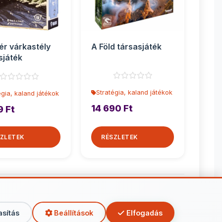
ér várkastély
A Föld társasjáték
sjáték
Stratégia, kaland játékok
égia, kaland játékok
14 690 Ft
9 Ft
ZLETEK
RÉSZLETEK
kaland játékok
asítás
Beállítások
Elfogadás