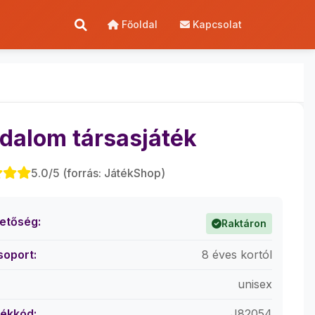
Főoldal
Kapcsolat
dalom társasjáték
5.0/5 (forrás: JátékShop)
hetőség:
Raktáron
soport:
8 éves kortól
unisex
ékkód:
J82054