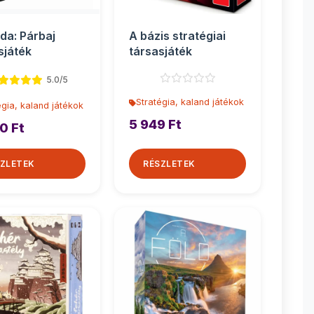
da: Párbaj
A bázis stratégiai
sjáték
társasjáték
5.0/5
Stratégia, kaland játékok
égia, kaland játékok
5 949 Ft
0 Ft
ZLETEK
RÉSZLETEK