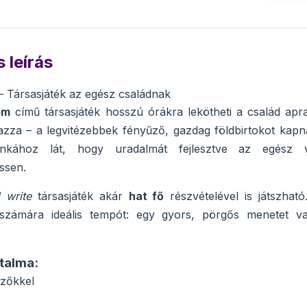
 leírás
 Társasjáték az egész családnak
om
című társasjáték hosszú órákra lekötheti a család apra
lmazza – a legvitézebbek fényűző, gazdag földbirtokot kapn
nkához lát, hogy uradalmát fejlesztve az egész v
ssen.
d write
társasjáték akár
hat fő
részvételével is játszhat
 számára ideális tempót: egy gyors, pörgős menetet vag
talma:
ezőkkel