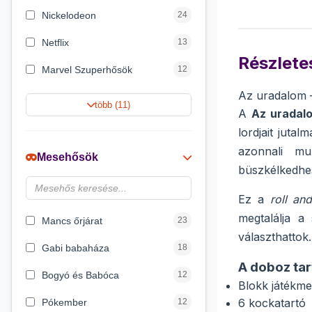
Nickelodeon
24
Netflix
13
Részletes
Marvel Szuperhősök
12
Az uradalom –
Rubik bűvös kocka
10
több (11)
A
Az uradal
Summer Toys
10
lordjait juta
azonnali mu
Noris
7
Mesehősök
büszkélkedhe
Disney hercegnők
6
Ez a
roll an
Logic Games
4
megtalálja a
Mancs őrjárat
23
választhattok.
Gabi babaháza
18
A doboz tar
Bogyó és Babóca
12
Blokk játékm
6 kockatartó
Pókember
12