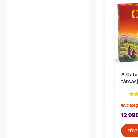
A Cata
társasj
Stratég
12 99
RÉSZ