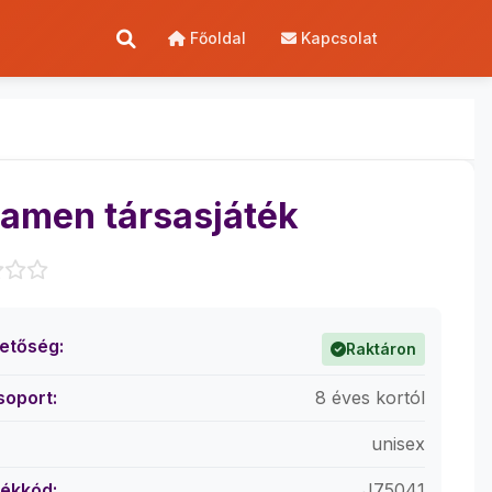
Főoldal
Kapcsolat
amen társasjáték
hetőség:
Raktáron
soport:
8 éves kortól
unisex
ékkód:
J75041