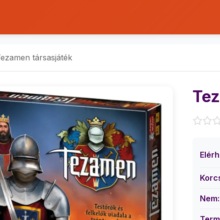
ezamen társasjáték
Tez
Elér
Korc
Nem:
Term