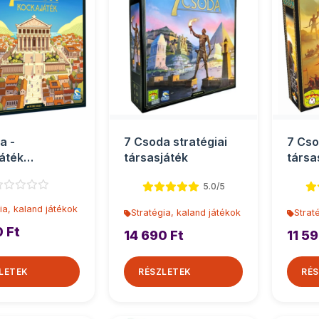
a -
7 Csoda stratégiai
7 Cso
áték
társasjáték
társa
játék
5.0/5
ia, kaland játékok
Stratégia, kaland játékok
Strat
0 Ft
14 690 Ft
11 59
LETEK
RÉSZLETEK
RÉS