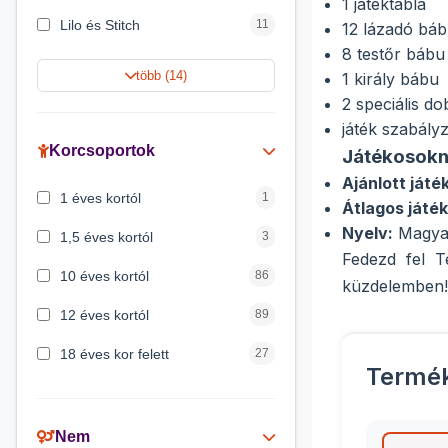
1 játéktábla
Lilo és Stitch
11
12 lázadó bá
8 testőr bábu
Jégvarázs
9
több (14)
1 király bábu
2 speciális d
Harry Potter
9
játék szabályz
Peppa malac
8
Korcsoportok
Játékosok
Disney hercegnők
5
Ajánlott ját
1 éves kortól
1
Átlagos játék
Mickey egér
4
Nyelv:
Magya
1,5 éves kortól
3
Fedezd fel T
10 éves kortól
86
küzdelemben!
12 éves kortól
89
18 éves kor felett
27
Termé
2 éves kortól
6
3 éves kortól
200
Nem