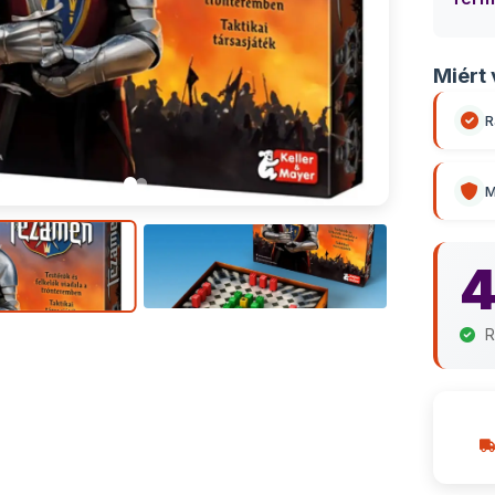
Miért 
R
M
4
R