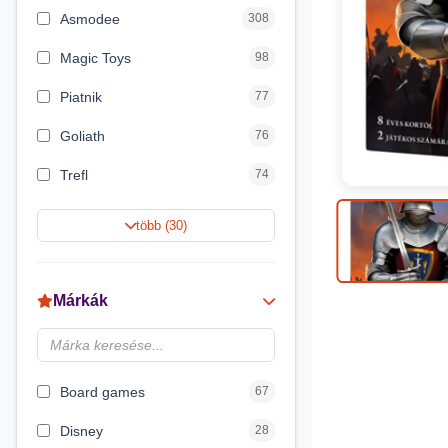
Asmodee
308
Magic Toys
98
Piatnik
77
Goliath
76
Trefl
74
Keller&Mayer
60
több (30)
Magyar Gyártó
55
Spin Master
31
Márkák
Delta Vision
28
Luna
23
Board games
67
Disney
28