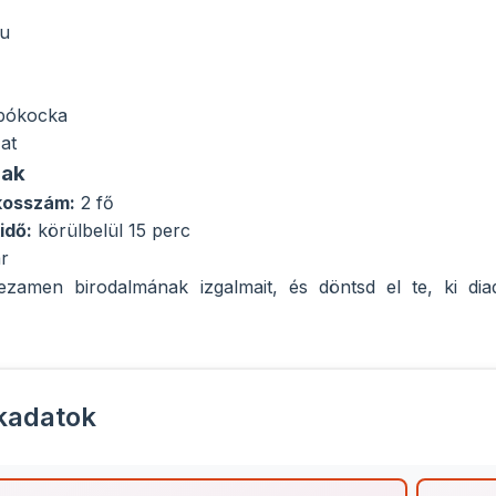
bu
obókocka
at
nak
ékosszám:
2 fő
idő:
körülbelül 15 perc
r
ezamen birodalmának izgalmait, és döntsd el te, ki dia
kadatok