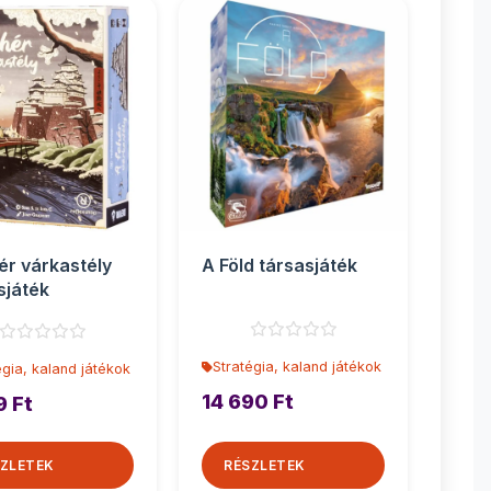
ér várkastély
A Föld társasjáték
sjáték
Stratégia, kaland játékok
égia, kaland játékok
14 690 Ft
9 Ft
ZLETEK
RÉSZLETEK