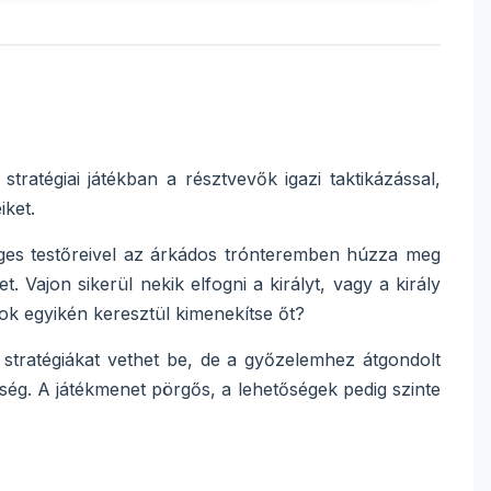
atégiai játékban a résztvevők igazi taktikázással,
iket.
éges testőreivel az árkádos trónteremben húzza meg
. Vajon sikerül nekik elfogni a királyt, vagy a király
atok egyikén keresztül kimenekítse őt?
e stratégiákat vethet be, de a győzelemhez átgondolt
ég. A játékmenet pörgős, a lehetőségek pedig szinte