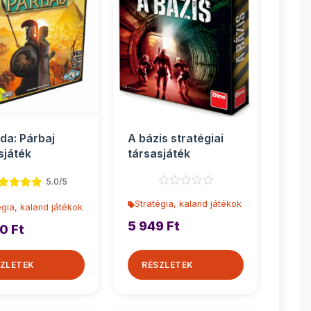
da: Párbaj
A bázis stratégiai
sjáték
társasjáték
5.0/5
Stratégia, kaland játékok
égia, kaland játékok
5 949 Ft
0 Ft
ZLETEK
RÉSZLETEK