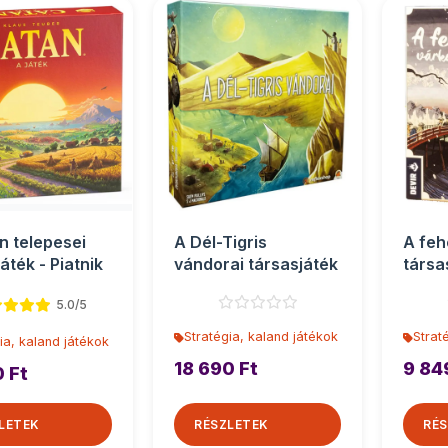
n telepesei
A Dél-Tigris
A feh
áték - Piatnik
vándorai társasjáték
társa
5.0/5
Stratégia, kaland játékok
Strat
ia, kaland játékok
18 690 Ft
9 84
0 Ft
LETEK
RÉSZLETEK
RÉS