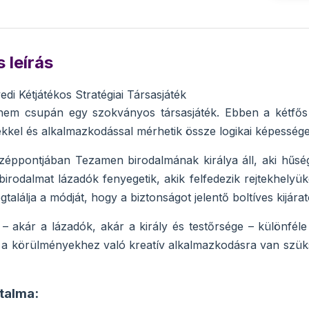
 leírás
di Kétjátékos Stratégiai Társasjáték
em csupán egy szokványos társasjáték. Ebben a kétfős str
kkel és alkalmazkodással mérhetik össze logikai képessége
özéppontjában Tezamen birodalmának királya áll, aki hűs
rodalmat lázadók fenyegetik, akik felfedezik rejtekhelyüket
találja a módját, hogy a biztonságot jelentő boltíves kijár
 – akár a lázadók, akár a király és testőrsége – különfél
 a körülményekhez való kreatív alkalmazkodásra van szüks
talma: