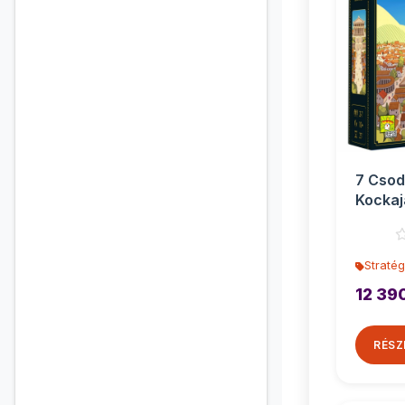
7 Csod
Kockaj
társas
Stratég
12 39
RÉSZ