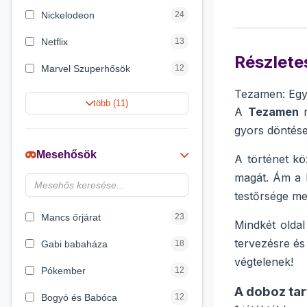
Nickelodeon
24
Netflix
13
Részletes
Marvel Szuperhősök
12
Tezamen: Egye
Rubik bűvös kocka
10
több (11)
A
Tezamen
n
Summer Toys
10
gyors döntése
Noris
7
Mesehősök
A történet k
Disney hercegnők
6
magát. Ám a bi
testőrsége meg
DreamWorks
4
Mancs őrjárat
23
Mindkét oldal
tervezésre és
Gabi babaháza
18
végtelenek!
Pókember
12
A doboz tar
Bogyó és Babóca
12