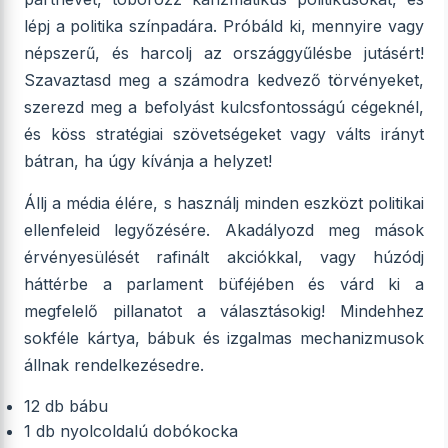
lépj a politika színpadára. Próbáld ki, mennyire vagy
népszerű, és harcolj az országgyűlésbe jutásért!
Szavaztasd meg a számodra kedvező törvényeket,
szerezd meg a befolyást kulcsfontosságú cégeknél,
és köss stratégiai szövetségeket vagy válts irányt
bátran, ha úgy kívánja a helyzet!
Állj a média élére, s használj minden eszközt politikai
ellenfeleid legyőzésére. Akadályozd meg mások
érvényesülését rafinált akciókkal, vagy húzódj
háttérbe a parlament büféjében és várd ki a
megfelelő pillanatot a választásokig! Mindehhez
sokféle kártya, bábuk és izgalmas mechanizmusok
állnak rendelkezésedre.
12 db bábu
1 db nyolcoldalú dobókocka