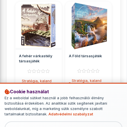
A fehér várkastély
A Föld társasjáték
társasjáték
Stratégia, kaland
Stratégia, kaland
játékok
játékok
Cookie használat
14 690 Ft
9 849 Ft
Ez a weboldal sütiket használ a jobb felhasználói élmény
biztosítása érdekében. Az analitikai sütik segítenek javítani
RÉSZLETEK
RÉSZLETEK
weboldalunkat, míg a marketing sütik személyre szabott
tartalmakat biztosítanak.
Adatvédelmi szabályzat