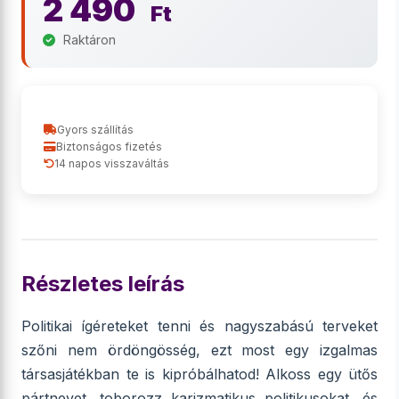
2 490
Ft
Raktáron
Gyors szállítás
Biztonságos fizetés
14 napos visszaváltás
Részletes leírás
Politikai ígéreteket tenni és nagyszabású terveket
szőni nem ördöngösség, ezt most egy izgalmas
társasjátékban te is kipróbálhatod! Alkoss egy ütős
pártnevet, toborozz karizmatikus politikusokat, és