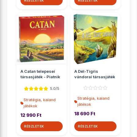
RÉSZLETEK
RÉSZLETEK
A Catan telepesei
A Dél-Tigris
társasjáték - Piatnik
vándorai társasjáték
5.0/5
Stratégia, kaland
Stratégia, kaland
játékok
játékok
18 690 Ft
12 990 Ft
RÉSZLETEK
RÉSZLETEK