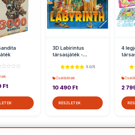
andita
3D Labirintus
4 leg
játék
társasjáték -
társa
Ravensburger
5.0/5
nak
Családnak
Csal
0 Ft
10 490 Ft
2 79
LETEK
RÉSZLETEK
RÉS