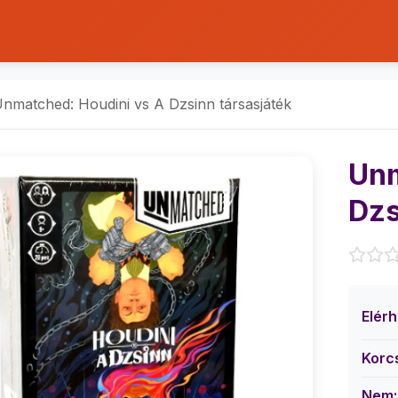
nmatched: Houdini vs A Dzsinn társasjáték
Unm
Dzs
Elér
Korc
Nem: