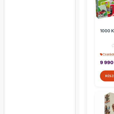
1000 K
Család
9 990
RÉSZ