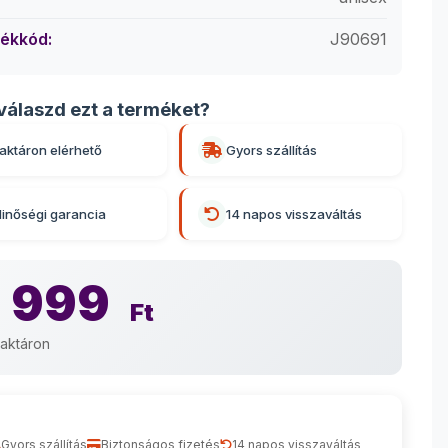
ékkód:
J90691
válaszd ezt a terméket?
aktáron elérhető
Gyors szállítás
inőségi garancia
14 napos visszaváltás
 999
Ft
aktáron
Gyors szállítás
Biztonságos fizetés
14 napos visszaváltás