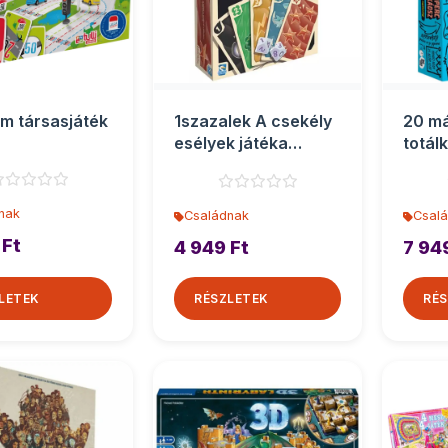
m társasjáték
1szazalek A csekély
20 m
esélyek játéka
totál
társasjáték
társa
nak
Családnak
Csal
 Ft
4 949 Ft
7 94
LETEK
RÉSZLETEK
RÉS