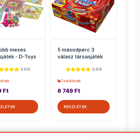
jobb mesés
5 másodperc 3
sjáték - D-Toys
válasz társasjáték
5.0/5
5.0/5
ádnak
Családnak
9 Ft
6 749 Ft
ZLETEK
RÉSZLETEK