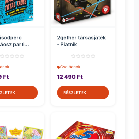
ásodperc
2gether társasjáték
káosz parti
- Piatnik
sjáték
ádnak
Családnak
9 Ft
12 490 Ft
ZLETEK
RÉSZLETEK