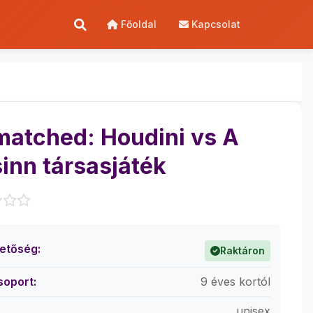
Főoldal
Kapcsolat
atched: Houdini vs A
inn társasjáték
hetőség:
Raktáron
soport:
9 éves kortól
unisex