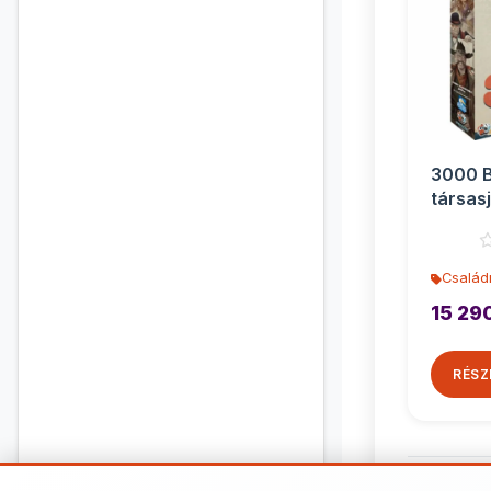
3000 B
társas
Család
15 29
RÉSZ