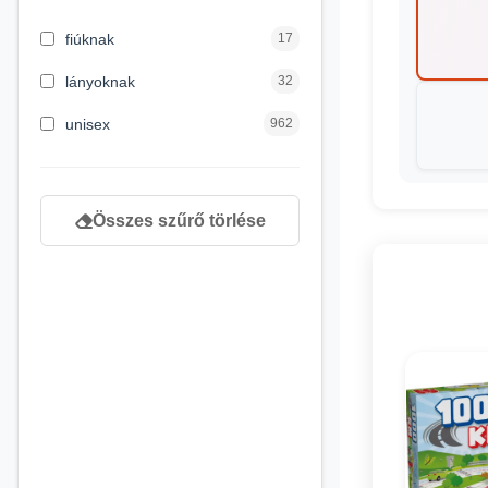
3 hónapos kortól
2
fiúknak
17
4 éves kortól
122
lányoknak
32
5 évess kortól
88
unisex
962
6 éves kortól
102
7 éves kortól
53
Összes szűrő törlése
8 éves kortól
216
9 éves kortól
16