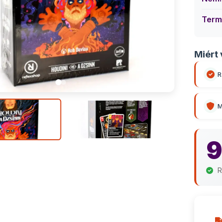
Term
Miért 
R
M
9
R