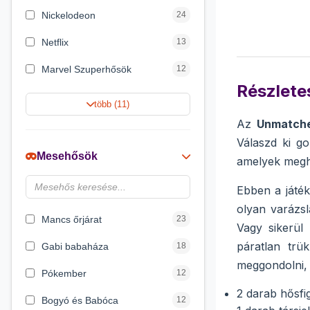
Nickelodeon
24
Netflix
13
Marvel Szuperhősök
12
Részletes
Rubik bűvös kocka
10
több (11)
Az
Unmatche
Summer Toys
10
Válaszd ki go
Noris
7
Mesehősök
amelyek megha
Disney hercegnők
6
Ebben a játé
DreamWorks
4
olyan varázsl
Mancs őrjárat
23
Vagy sikerül 
páratlan trü
Gabi babaháza
18
meggondolni, 
Pókember
12
2 darab hősfi
Bogyó és Babóca
12