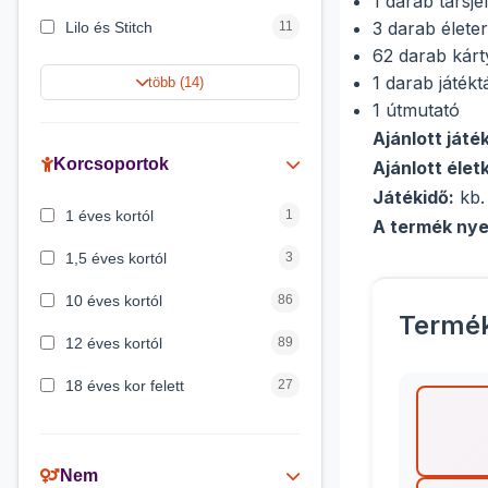
1 darab társje
3 darab élete
Lilo és Stitch
11
62 darab kárt
Jégvarázs
9
1 darab játékt
több (14)
1 útmutató
Harry Potter
9
Ajánlott ját
Peppa malac
8
Korcsoportok
Ajánlott élet
Játékidő:
kb.
Disney hercegnők
5
1 éves kortól
1
A termék nye
Mickey egér
4
1,5 éves kortól
3
10 éves kortól
86
Termé
12 éves kortól
89
18 éves kor felett
27
2 éves kortól
6
3 éves kortól
200
Nem