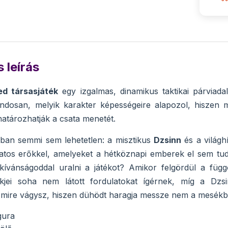
 leírás
d társasjáték
egy izgalmas, dinamikus taktikai párvia
ndosan, melyik karakter képességeire alapozol, hiszen m
tározhatják a csata menetét.
kban semmi sem lehetetlen: a misztikus
Dzsinn
és a világhí
atos erőkkel, amelyeket a hétköznapi emberek el sem tud
kívánságoddal uralni a játékot? Amikor felgördül a függö
kkjei soha nem látott fordulatokat ígérnek, míg a Dzs
mire vágysz, hiszen dühödt haragja messze nem a mesékből 
gura