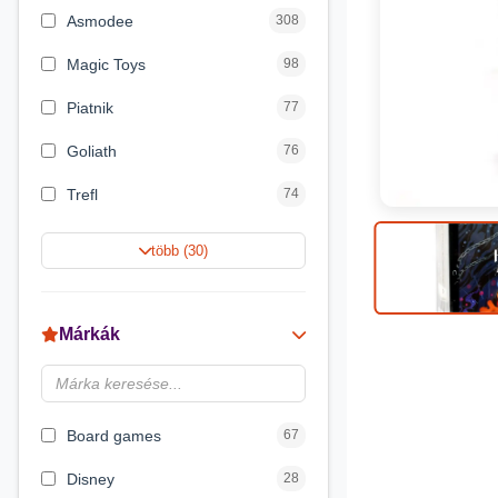
Asmodee
308
Magic Toys
98
Piatnik
77
Goliath
76
Trefl
74
Keller&Mayer
60
több (30)
Magyar Gyártó
55
Spin Master
31
Márkák
Delta Vision
28
Luna
23
Board games
67
Disney
28