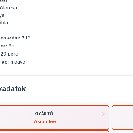
lölő
rőtárcsa
ya
ábla
ékosszám:
2 fő
kor:
9+
 20 perc
lve:
magyar
kadatok
GYÁRTÓ:
Asmodee