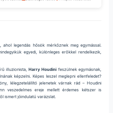
dal, ahol legendás hősök mérkőznek meg egymással.
indegyikük egyedi, különleges erőkkel rendelkezik,
rű illuzionista,
Harry Houdini
feszülnek egymásnak,
nának képzelni. Képes leszel meglepni ellenfeledet?
ny, lélegzetelállító jelenetek várnak rád – Houdini
inn veszedelmes ereje mellett érdemes kétszer is
ismert jóindulatú varázslat.