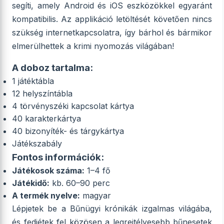
segíti, amely Android és iOS eszközökkel egyaránt
kompatibilis. Az applikáció letöltését követően nincs
szükség internetkapcsolatra, így bárhol és bármikor
elmerülhettek a krimi nyomozás világában!
A doboz tartalma:
1 játéktábla
12 helyszíntábla
4 törvényszéki kapcsolat kártya
40 karakterkártya
40 bizonyíték- és tárgykártya
Játékszabály
Fontos információk:
Játékosok száma:
1–4 fő
Játékidő:
kb. 60–90 perc
A termék nyelve:
magyar
Lépjetek be a Bűnügyi krónikák izgalmas világába,
és fedjétek fel közösen a legrejtélyesebb bűnesetek