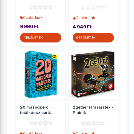
társasjáték
Családnak
Családnak
9 990 Ft
4 949 Ft
RÉSZLETEK
RÉSZLETEK
20 másodperc
2gether társasjáték -
totálkáosz parti
Piatnik
társasjáték
Családnak
Családnak