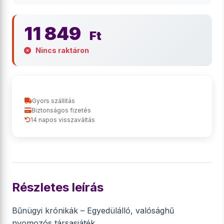
11 849
Ft
Nincs raktáron
Gyors szállítás
Biztonságos fizetés
14 napos visszaváltás
Részletes leírás
Bűnügyi krónikák – Egyedülálló, valósághű
nyomozós társasjáték