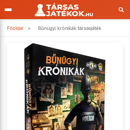
Főoldal
>
Bűnügyi krónikák társasjáték