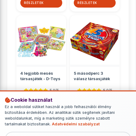
RÉSZLETEK
RÉSZLETEK
4 legjobb mesés
5 másodperc 3
társasjáték - D-Toys
válasz társasjáték
5.0/5
5.0/5
Cookie használat
Családnak
Családnak
Ez a weboldal sütiket használ a jobb felhasználói élmény
2 799 Ft
6 749 Ft
biztosítása érdekében. Az analitikai sütik segítenek javítani
weboldalunkat, míg a marketing sütik személyre szabott
RÉSZLETEK
RÉSZLETEK
tartalmakat biztosítanak.
Adatvédelmi szabályzat