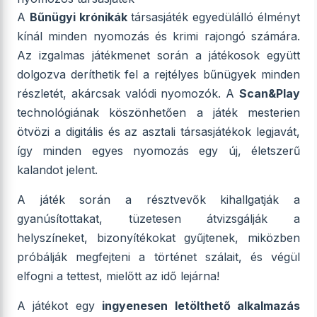
A
Bűnügyi krónikák
társasjáték egyedülálló élményt
kínál minden nyomozás és krimi rajongó számára.
Az izgalmas játékmenet során a játékosok együtt
dolgozva deríthetik fel a rejtélyes bűnügyek minden
részletét, akárcsak valódi nyomozók. A
Scan&Play
technológiának köszönhetően a játék mesterien
ötvözi a digitális és az asztali társasjátékok legjavát,
így minden egyes nyomozás egy új, életszerű
kalandot jelent.
A játék során a résztvevők kihallgatják a
gyanúsítottakat, tüzetesen átvizsgálják a
helyszíneket, bizonyítékokat gyűjtenek, miközben
próbálják megfejteni a történet szálait, és végül
elfogni a tettest, mielőtt az idő lejárna!
A játékot egy
ingyenesen letölthető alkalmazás