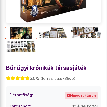
Bűnügyi krónikák társasjáték
5.0/5 (forrás: JátékShop)
Elérhetőség:
Nincs raktáron
Korcsoport:
12 éves kortól