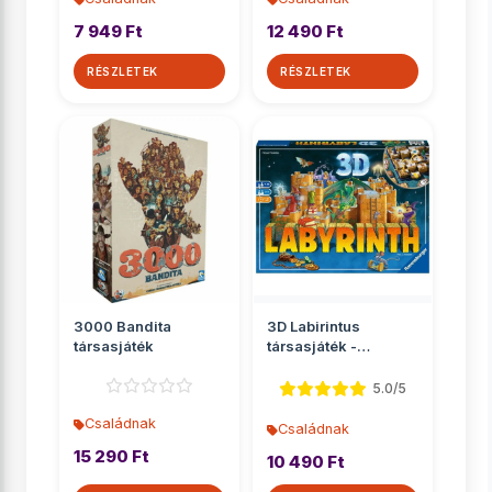
7 949 Ft
12 490 Ft
RÉSZLETEK
RÉSZLETEK
3000 Bandita
3D Labirintus
társasjáték
társasjáték -
Ravensburger
5.0/5
Családnak
Családnak
15 290 Ft
10 490 Ft