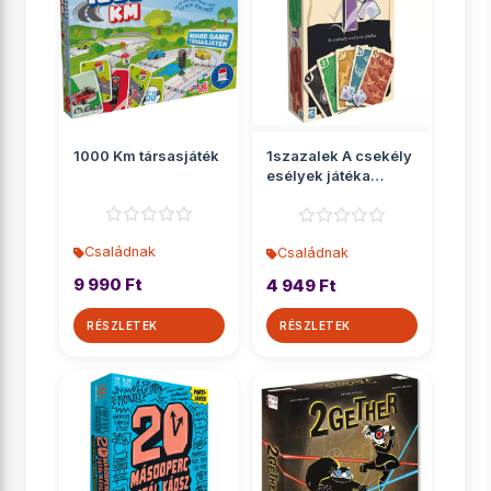
1000 Km társasjáték
1szazalek A csekély
esélyek játéka
társasjáték
Családnak
Családnak
9 990 Ft
4 949 Ft
RÉSZLETEK
RÉSZLETEK