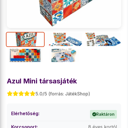
Azul Mini társasjáték
5.0/5 (forrás: JátékShop)
Elérhetőség:
Raktáron
Korcsoport:
8 éves kortól