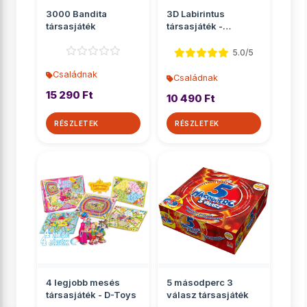
3000 Bandita
3D Labirintus
társasjáték
társasjáték -
Ravensburger
5.0/5
Családnak
Családnak
15 290 Ft
10 490 Ft
RÉSZLETEK
RÉSZLETEK
4 legjobb mesés
5 másodperc 3
társasjáték - D-Toys
válasz társasjáték