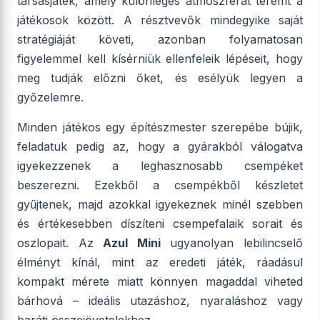
társasjáték, amely különleges atmoszférát teremt a
játékosok között. A résztvevők mindegyike saját
stratégiáját követi, azonban folyamatosan
figyelemmel kell kísérniük ellenfeleik lépéseit, hogy
meg tudják előzni őket, és esélyük legyen a
győzelemre.
Minden játékos egy építészmester szerepébe bújik,
feladatuk pedig az, hogy a gyárakból válogatva
igyekezzenek a leghasznosabb csempéket
beszerezni. Ezekből a csempékből készletet
gyűjtenek, majd azokkal igyekeznek minél szebben
és értékesebben díszíteni csempefalaik sorait és
oszlopait. Az
Azul Mini
ugyanolyan lebilincselő
élményt kínál, mint az eredeti játék, ráadásul
kompakt mérete miatt könnyen magaddal viheted
bárhová – ideális utazáshoz, nyaraláshoz vagy