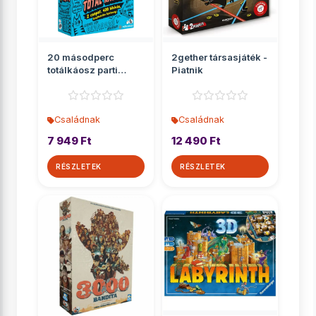
20 másodperc
2gether társasjáték -
totálkáosz parti
Piatnik
társasjáték
Családnak
Családnak
7 949 Ft
12 490 Ft
RÉSZLETEK
RÉSZLETEK