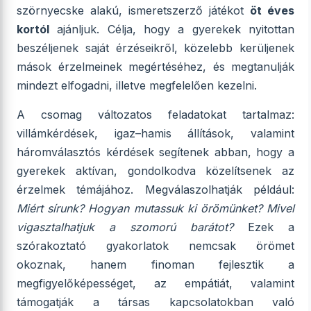
szörnyecske alakú, ismeretszerző játékot
öt éves
kortól
ajánljuk. Célja, hogy a gyerekek nyitottan
beszéljenek saját érzéseikről, közelebb kerüljenek
mások érzelmeinek megértéséhez, és megtanulják
mindezt elfogadni, illetve megfelelően kezelni.
A csomag változatos feladatokat tartalmaz:
villámkérdések, igaz–hamis állítások, valamint
háromválasztós kérdések segítenek abban, hogy a
gyerekek aktívan, gondolkodva közelítsenek az
érzelmek témájához. Megválaszolhatják például:
Miért sírunk?
Hogyan mutassuk ki örömünket?
Mivel
vigasztalhatjuk a szomorú barátot?
Ezek a
szórakoztató gyakorlatok nemcsak örömet
okoznak, hanem finoman fejlesztik a
megfigyelőképességet, az empátiát, valamint
támogatják a társas kapcsolatokban való