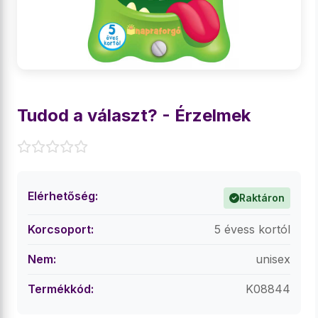
Tudod a választ? - Érzelmek
Elérhetőség:
Raktáron
Korcsoport:
5 évess kortól
Nem:
unisex
Termékkód:
K08844