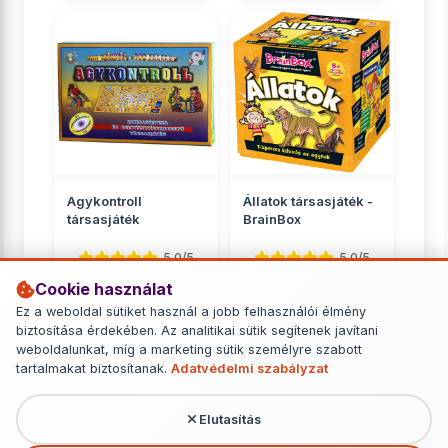
Agykontroll
Állatok társasjáték -
társasjáték
BrainBox
5.0/5
5.0/5
Cookie használat
Kvíz
Kvíz
Ez a weboldal sütiket használ a jobb felhasználói élmény
3 499 Ft
5 649 Ft
biztosítása érdekében. Az analitikai sütik segítenek javítani
weboldalunkat, míg a marketing sütik személyre szabott
RÉSZLETEK
RÉSZLETEK
tartalmakat biztosítanak.
Adatvédelmi szabályzat
Elutasítás