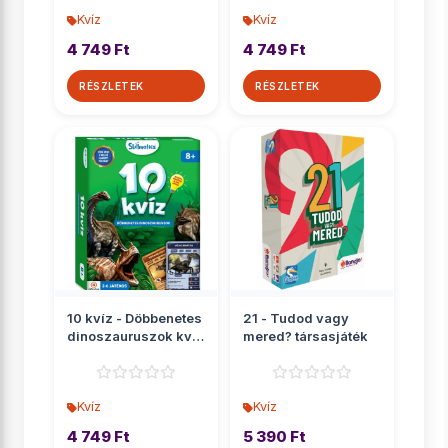
Kvíz
Kvíz
4 749 Ft
4 749 Ft
RÉSZLETEK
RÉSZLETEK
10 kvíz - Döbbenetes
21 - Tudod vagy
dinoszauruszok kvíz
mered? társasjáték
társasjáték
Kvíz
Kvíz
4 749 Ft
5 390 Ft