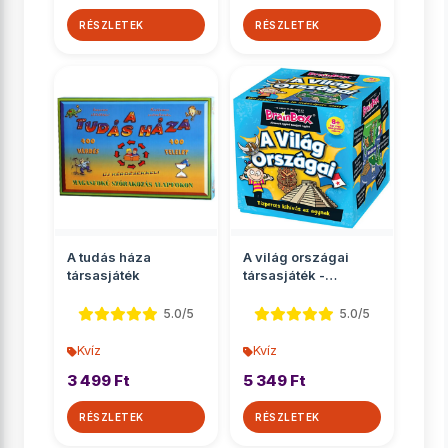
RÉSZLETEK
RÉSZLETEK
A tudás háza
A világ országai
társasjáték
társasjáték -
Brainbox
5.0/5
5.0/5
Kvíz
Kvíz
3 499 Ft
5 349 Ft
RÉSZLETEK
RÉSZLETEK