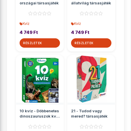
országai társasjáték
állatvilág társasjáték
Kvíz
Kvíz
4 749 Ft
4 749 Ft
RÉSZLETEK
RÉSZLETEK
10 kvíz - Döbbenetes
21 - Tudod vagy
dinoszauruszok kvíz
mered? társasjáték
társasjáték