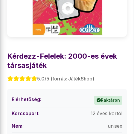
Kérdezz-Felelek: 2000-es évek
társasjáték
5.0/5 (forrás: JátékShop)
Elérhetőség:
Raktáron
Korcsoport:
12 éves kortól
Nem:
unisex