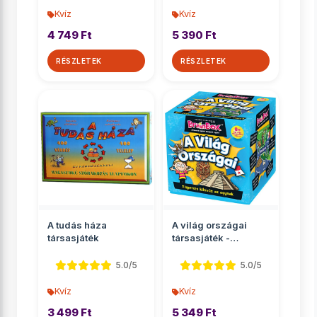
Kvíz
Kvíz
4 749 Ft
5 390 Ft
RÉSZLETEK
RÉSZLETEK
A tudás háza
A világ országai
társasjáték
társasjáték -
Brainbox
5.0/5
5.0/5
Kvíz
Kvíz
3 499 Ft
5 349 Ft