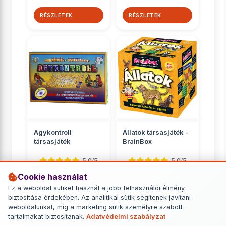
RÉSZLETEK
RÉSZLETEK
Agykontroll
Állatok társasjáték -
társasjáték
BrainBox
5.0/5
5.0/5
Cookie használat
Kvíz
Kvíz
Ez a weboldal sütiket használ a jobb felhasználói élmény
3 499 Ft
5 649 Ft
biztosítása érdekében. Az analitikai sütik segítenek javítani
weboldalunkat, míg a marketing sütik személyre szabott
RÉSZLETEK
RÉSZLETEK
tartalmakat biztosítanak.
Adatvédelmi szabályzat