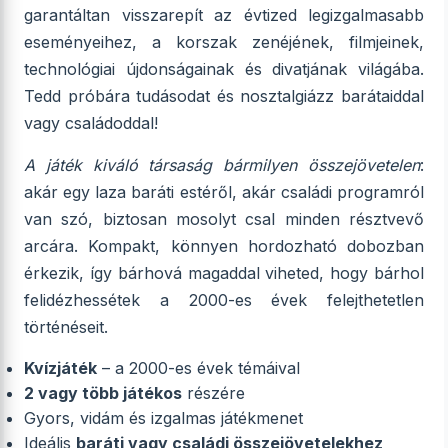
garantáltan visszarepít az évtized legizgalmasabb
eseményeihez, a korszak zenéjének, filmjeinek,
technológiai újdonságainak és divatjának világába.
Tedd próbára tudásodat és nosztalgiázz barátaiddal
vagy családoddal!
A játék kiváló társaság bármilyen összejövetelen
:
akár egy laza baráti estéről, akár családi programról
van szó, biztosan mosolyt csal minden résztvevő
arcára. Kompakt, könnyen hordozható dobozban
érkezik, így bárhová magaddal viheted, hogy bárhol
felidézhessétek a 2000-es évek felejthetetlen
történéseit.
Kvízjáték
– a 2000-es évek témáival
2 vagy több játékos
részére
Gyors, vidám és izgalmas játékmenet
Ideális
baráti vagy családi összejövetelekhez