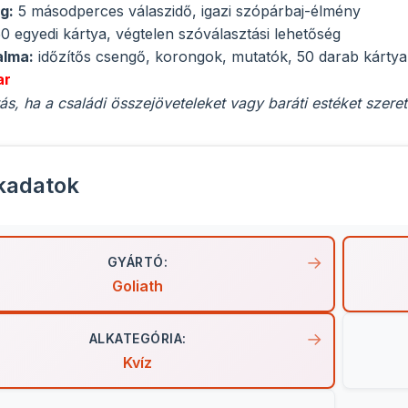
g:
5 másodperces válaszidő, igazi szópárbaj-élmény
0 egyedi kártya, végtelen szóválasztási lehetőség
alma:
időzítős csengő, korongok, mutatók, 50 darab kártya
ar
tás, ha a családi összejöveteleket vagy baráti estéket szer
kadatok
GYÁRTÓ:
Goliath
ALKATEGÓRIA:
Kvíz