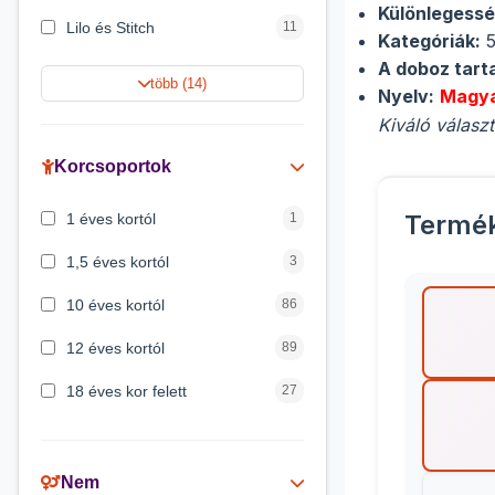
Különlegessé
Lilo és Stitch
11
Kategóriák:
5
A doboz tart
Jégvarázs
9
több (14)
Nyelv:
Magy
Harry Potter
9
Kiváló válasz
Peppa malac
8
Korcsoportok
Disney hercegnők
5
Termé
1 éves kortól
1
Mickey egér
4
1,5 éves kortól
3
10 éves kortól
86
12 éves kortól
89
18 éves kor felett
27
2 éves kortól
6
3 éves kortól
200
Nem