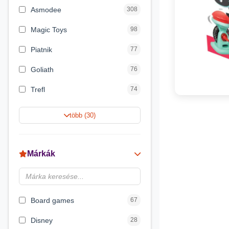
Asmodee
308
Magic Toys
98
Piatnik
77
Goliath
76
Trefl
74
Keller&Mayer
60
több (30)
Magyar Gyártó
55
Spin Master
31
Márkák
Delta Vision
28
Luna
23
Board games
67
Disney
28