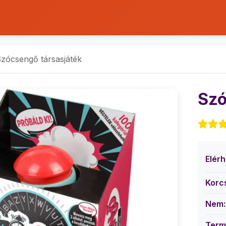
zócsengő társasjáték
Szó
Elér
Korc
Nem:
Term