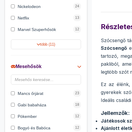
Nickelodeon
24
Netflix
13
Részletes
Marvel Szuperhősök
12
Szócsengő tár
Rubik bűvös kocka
10
több (11)
Szócsengő
eg
Summer Toys
10
tartozó, mega
pakliból, am
Noris
7
Mesehősök
legtöbb szót 
Disney hercegnők
6
Ez az élénk,
DreamWorks
4
gyerekek szók
Mancs őrjárat
23
Ideális család
Gabi babaháza
18
Jellemzők:
Pókember
12
Játékosok s
Ajánlott élet
Bogyó és Babóca
12