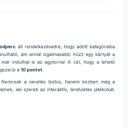
odperc
áll rendelkezésedre, hogy adott kategóriába
tanulható, ám annál izgalmasabb: húzz egy kártyát a
 már indulhat is az agytorna! A cél, hogy a lehető
egszerzi a
10 pontot
.
mt. Nemcsak a nevetés biztos, hanem közben még a
nek, aki szereti az interaktív, lendületes játékokat.