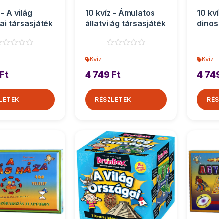
 - A világ
10 kvíz - Ámulatos
10 kv
ai társasjáték
állatvilág társasjáték
dinos
társa
Kvíz
Kvíz
Ft
4 749 Ft
4 74
LETEK
RÉSZLETEK
RÉS