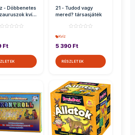
íz - Döbbenetes
21 - Tudod vagy
zauruszok kvíz
mered? társasjáték
sjáték
Kvíz
9 Ft
5 390 Ft
ZLETEK
RÉSZLETEK