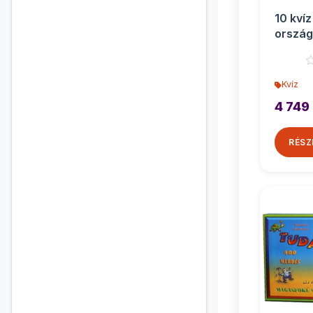
10 kvíz
ország
Kvíz
4 749 
RÉSZ