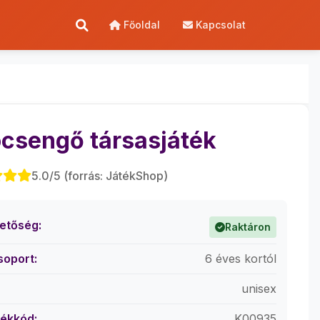
Főoldal
Kapcsolat
csengő társasjáték
5.0/5 (forrás: JátékShop)
hetőség:
Raktáron
soport:
6 éves kortól
unisex
ékkód:
K00935