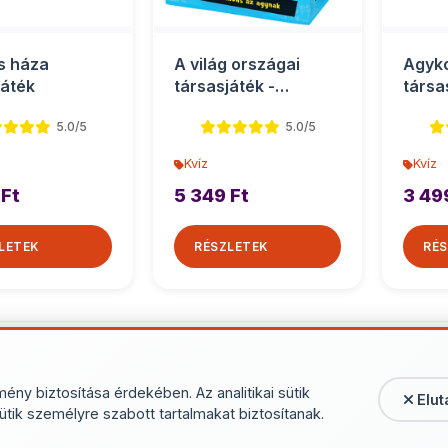
s háza
A világ országai
Agyko
játék
társasjáték -
társa
Brainbox
5.0/5
5.0/5
Kvíz
Kvíz
 Ft
5 349 Ft
3 49
LETEK
RÉSZLETEK
RÉS
További termékek - 
mény biztosítása érdekében. Az analitikai sütik
Elut
ütik személyre szabott tartalmakat biztosítanak.