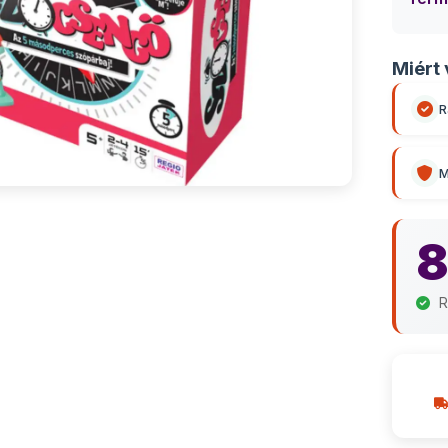
Miért 
R
M
8
R