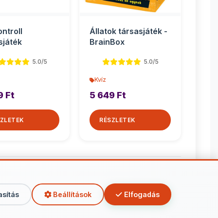
ntroll
Állatok társasjáték -
sjáték
BrainBox
5.0/5
5.0/5
Kvíz
9 Ft
5 649 Ft
ZLETEK
RÉSZLETEK
Kvíz
asítás
Beállítások
Elfogadás