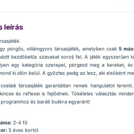
 leírás
sasjáték
y pörgős, villámgyors társasjáték, amelyben csak
5 más
dott kezdőbetűs szavakat sorolj fel. A játék egyszerűen 
elyen egy kategória szerepel, pörgesd meg a kereket, és
mond ki időn belül. A győztes pedig az lesz, aki elsőként m
 családi társasjáték garantáltan remek hangulatot tere
incse és reflexei is fejlődnek. Tökéletes választás mindenki
i programhoz és baráti bulikra egyaránt!
záma:
2-4 fő
kor:
5 éves kortól