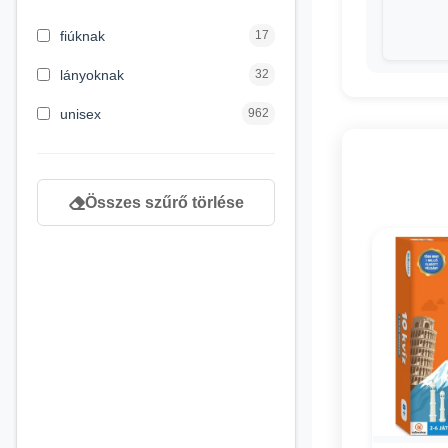
3 hónapos kortól
2
fiúknak
17
4 éves kortól
122
lányoknak
32
5 évess kortól
88
unisex
962
6 éves kortól
102
7 éves kortól
53
Összes szűrő törlése
8 éves kortól
216
9 éves kortól
16