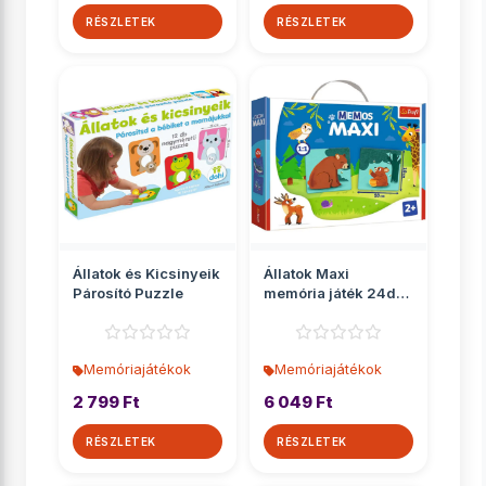
RÉSZLETEK
RÉSZLETEK
Állatok és Kicsinyeik
Állatok Maxi
Párosító Puzzle
memória játék 24db-
os - Trefl
Memóriajátékok
Memóriajátékok
2 799 Ft
6 049 Ft
RÉSZLETEK
RÉSZLETEK