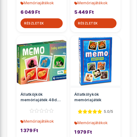
Memóriajátékok
Memóriajátékok
6 049 Ft
5 449 Ft
RÉSZLETEK
RÉSZLETEK
Állatköjkök
Állatkölykök
memóriajáték 48db-
memóriajáték
os - Clementoni
5.0/5
Memóriajátékok
Memóriajátékok
1 379 Ft
1 979 Ft