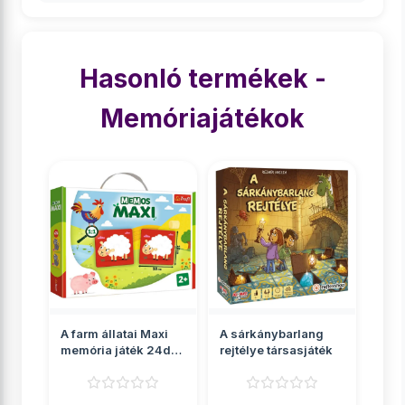
Hasonló termékek -
Memóriajátékok
A farm állatai Maxi
A sárkánybarlang
memória játék 24db-
rejtélye társasjáték
os - Trefl