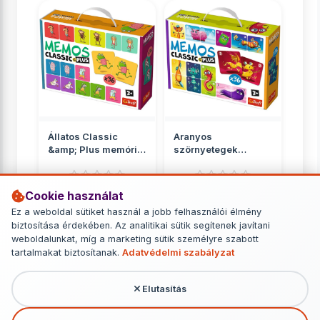
Állatos Classic
Aranyos
&amp; Plus memória
szörnyetegek
játék 36db-os - Trefl
Classic &amp; Plus
memória játék 36...
Cookie használat
Memóriajátékok
Memóriajátékok
Ez a weboldal sütiket használ a jobb felhasználói élmény
3 649 Ft
3 649 Ft
biztosítása érdekében. Az analitikai sütik segítenek javítani
weboldalunkat, míg a marketing sütik személyre szabott
RÉSZLETEK
RÉSZLETEK
tartalmakat biztosítanak.
Adatvédelmi szabályzat
Elutasítás