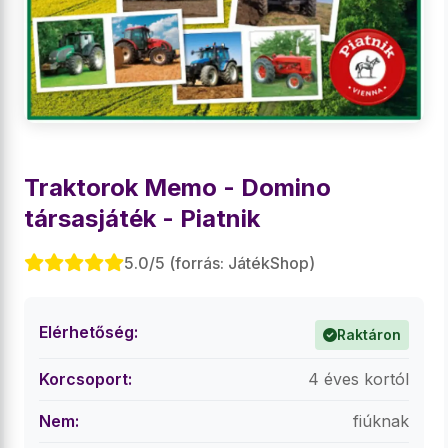
Traktorok Memo - Domino
társasjáték - Piatnik
5.0/5 (forrás: JátékShop)
Elérhetőség:
Raktáron
Korcsoport:
4 éves kortól
Nem:
fiúknak