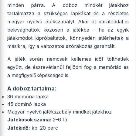
minden párra. A doboz mindkét játékhoz
tartalmazza a szükséges lapkákat és a részletes
magyar nyelvű játékszabályt. Akár öt barátoddal is
belevághattok közösen a játékba – ha az egyik
játékmódot kipróbáltátok, könnyedén áttérhettek a
másikra, így a változatos szórakozás garantált.
A játék során nemcsak kellemes időt tölthettek
együtt, de észrevétlenül fejlődni fog a memóriád és
a megfigyelőképességed is.
A doboz tartalma:
36 memória lapka
45 dominó lapka
Magyar nyelvű játékszabály mindkét játékhoz
Játékosok száma:
2–6 fő
Játékidő:
kb. 20 perc