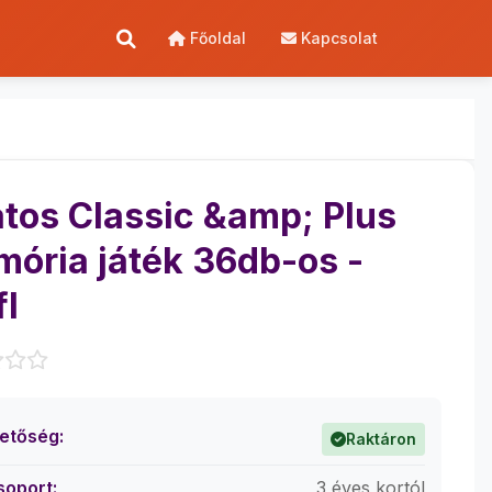
Főoldal
Kapcsolat
atos Classic &amp; Plus
ória játék 36db-os -
fl
hetőség:
Raktáron
soport:
3 éves kortól