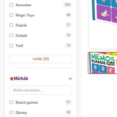
Asmodee
308
Magic Toys
98
Piatnik
77
Goliath
76
Trefl
74
Keller&Mayer
60
több (30)
Magyar Gyártó
55
Spin Master
31
Márkák
Delta Vision
28
Luna
23
Board games
67
Disney
28