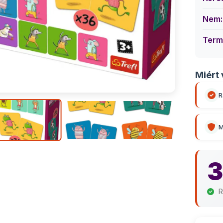
Nem:
Term
Miért 
R
M
3
R