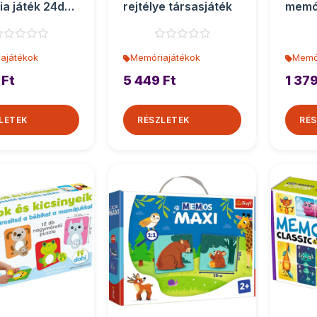
a játék 24db-
rejtélye társasjáték
memór
efl
os - 
ajátékok
Memóriajátékok
Memó
 Ft
5 449 Ft
1 379
LETEK
RÉSZLETEK
RÉS