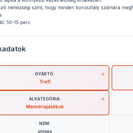
ű lapka a könnyebb kezelhetőség érdekében
ző nehézségi szint, hogy minden korosztály számára megf
e
dő: 10–15 perc
kadatok
GYÁRTÓ:
Trefl
ALKATEGÓRIA:
Memóriajátékok
NEM:
unisex