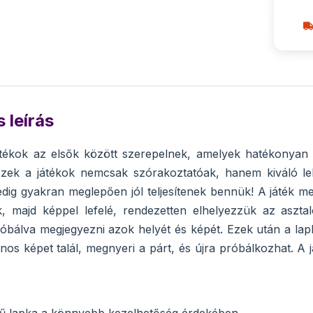
 leírás
tékok az elsők között szerepelnek, amelyek hatékonyan f
Ezek a játékok nemcsak szórakoztatóak, hanem kiváló leh
ig gyakran meglepően jól teljesítenek bennük! A játék m
k, majd képpel lefelé, rendezetten elhelyezzük az aszta
óbálva megjegyezni azok helyét és képét. Ezek után a la
onos képet talál, megnyeri a párt, és újra próbálkozhat. A 