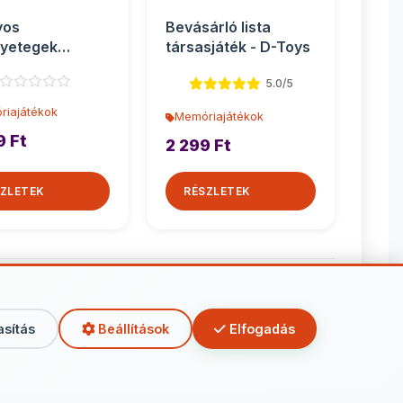
yos
Bevásárló lista
nyetegek
társasjáték - D-Toys
ic &amp; Plus
5.0/5
ia játék 36...
riajátékok
Memóriajátékok
9 Ft
2 299 Ft
ZLETEK
RÉSZLETEK
iajátékok
asítás
Beállítások
Elfogadás