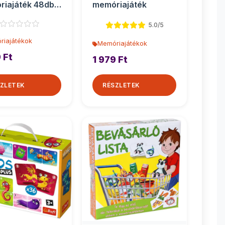
iajáték 48db-
memóriajáték
Clementoni
5.0/5
riajátékok
Memóriajátékok
 Ft
1 979 Ft
ZLETEK
RÉSZLETEK