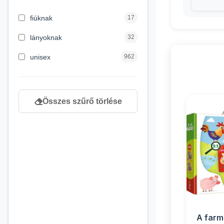
3 hónapos kortól
2
fiúknak
17
4 éves kortól
122
lányoknak
32
5 évess kortól
88
unisex
962
6 éves kortól
102
7 éves kortól
53
Összes szűrő törlése
8 éves kortól
216
9 éves kortól
16
A farm 