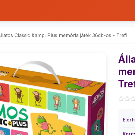
llatos Classic &amp; Plus memória játék 36db-os - Trefl
Áll
mem
Tre
Elér
Korc