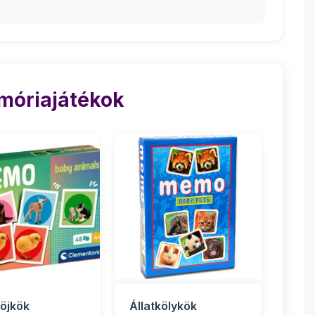
móriajátékok
köjkök
Állatkölykök