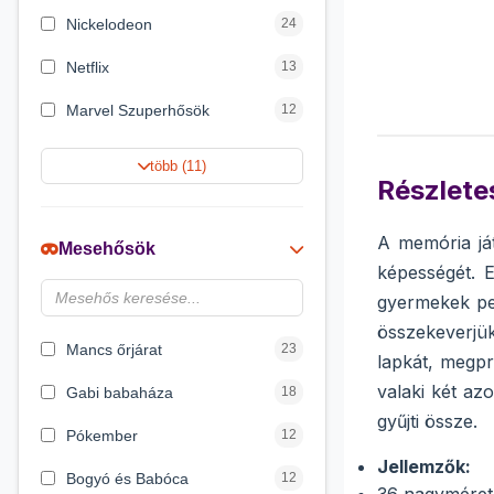
Nickelodeon
24
Netflix
13
Marvel Szuperhősök
12
Rubik bűvös kocka
10
több (11)
Részletes
Summer Toys
10
Noris
7
A memória já
Mesehősök
képességét. 
Disney hercegnők
6
gyermekek ped
DreamWorks
4
összekeverjü
Mancs őrjárat
23
lapkát, megpr
valaki két az
Gabi babaháza
18
gyűjti össze.
Pókember
12
Jellemzők:
Bogyó és Babóca
12