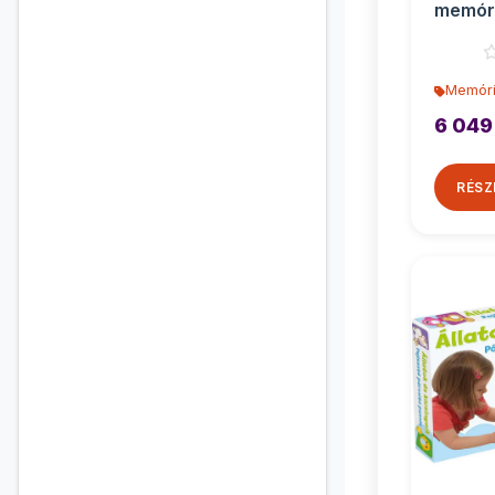
memóri
os - Tr
Memóri
6 049
RÉSZ