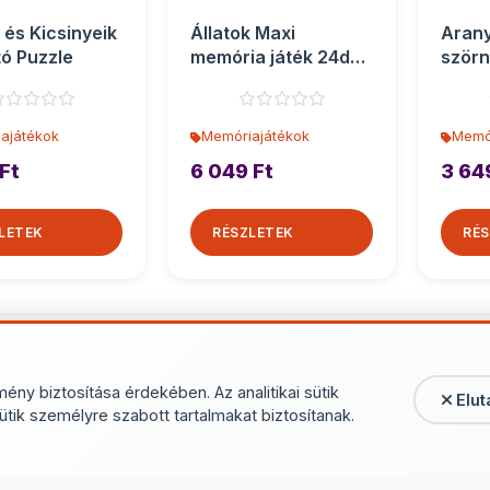
 és Kicsinyeik
Állatok Maxi
Aran
tó Puzzle
memória játék 24db-
ször
os - Trefl
Class
memór
ajátékok
Memóriajátékok
Memó
Ft
6 049 Ft
3 64
LETEK
RÉSZLETEK
RÉS
További termékek - Memór
mény biztosítása érdekében. Az analitikai sütik
Elut
ütik személyre szabott tartalmakat biztosítanak.