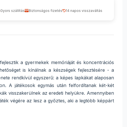
Gyors szállítás
Biztonságos fizetés
14 napos visszaváltás
ejlesztik a gyermekek memóriáját és koncentrációs
etőséget is kínálnak a készségek fejlesztésére - a
enete rendkívül egyszerű: a képes lapkákat alaposan
lon. A játékosok egymás után felfordítanak két-két
pkák visszakerülnek az eredeti helyükre. Amennyiben
játék végére az lesz a győztes, aki a legtöbb képpárt