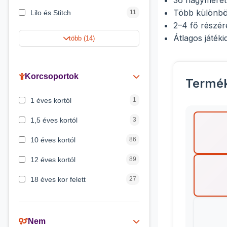
36 nagyméret
Több különbö
Lilo és Stitch
11
2–4 fő részér
Jégvarázs
9
Átlagos játéki
több (14)
Harry Potter
9
Peppa malac
8
Korcsoportok
Termé
Disney hercegnők
5
1 éves kortól
1
Mickey egér
4
1,5 éves kortól
3
10 éves kortól
86
12 éves kortól
89
18 éves kor felett
27
2 éves kortól
6
3 éves kortól
200
Nem