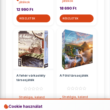
játékok
játékok
18 690 Ft
12 990 Ft
RÉSZLETEK
RÉSZLETEK
A fehér várkastély
A Föld társasjáték
társasjáték
Stratégia, kaland
Stratégia, kaland
játékok
játékok
Cookie használat
14 690 Ft
9 849 Ft