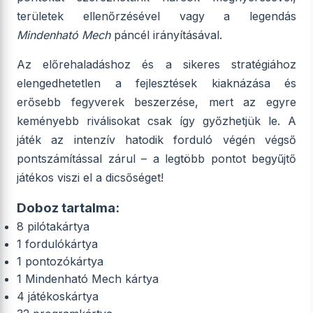
területek ellenőrzésével vagy a legendás
Mindenható Mech
páncél irányításával.
Az előrehaladáshoz és a sikeres stratégiához
elengedhetetlen a fejlesztések kiaknázása és
erősebb fegyverek beszerzése, mert az egyre
keményebb riválisokat csak így győzhetjük le. A
játék az intenzív hatodik forduló végén végső
pontszámítással zárul – a legtöbb pontot begyűjtő
játékos viszi el a dicsőséget!
Doboz tartalma:
8 pilótakártya
1 fordulókártya
1 pontozókártya
1 Mindenható Mech kártya
4 játékoskártya