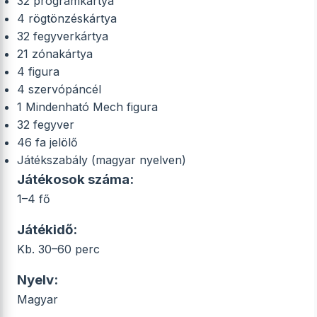
32 programkártya
4 rögtönzéskártya
32 fegyverkártya
21 zónakártya
4 figura
4 szervópáncél
1 Mindenható Mech figura
32 fegyver
46 fa jelölő
Játékszabály (magyar nyelven)
Játékosok száma:
1–4 fő
Játékidő:
Kb. 30–60 perc
Nyelv:
Magyar