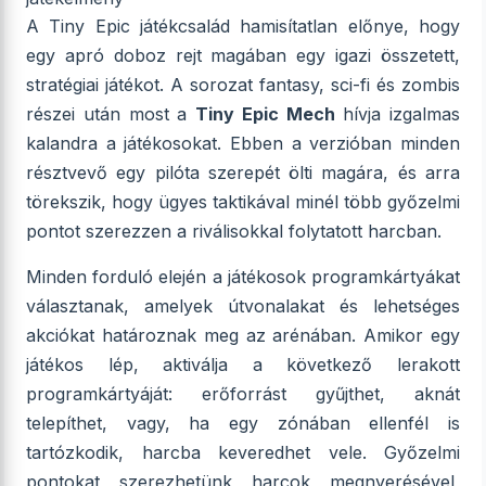
A Tiny Epic játékcsalád hamisítatlan előnye, hogy
egy apró doboz rejt magában egy igazi összetett,
stratégiai játékot. A sorozat fantasy, sci-fi és zombis
részei után most a
Tiny Epic Mech
hívja izgalmas
kalandra a játékosokat. Ebben a verzióban minden
résztvevő egy pilóta szerepét ölti magára, és arra
törekszik, hogy ügyes taktikával minél több győzelmi
pontot szerezzen a riválisokkal folytatott harcban.
Minden forduló elején a játékosok programkártyákat
választanak, amelyek útvonalakat és lehetséges
akciókat határoznak meg az arénában. Amikor egy
játékos lép, aktiválja a következő lerakott
programkártyáját: erőforrást gyűjthet, aknát
telepíthet, vagy, ha egy zónában ellenfél is
tartózkodik, harcba keveredhet vele. Győzelmi
pontokat szerezhetünk harcok megnyerésével,