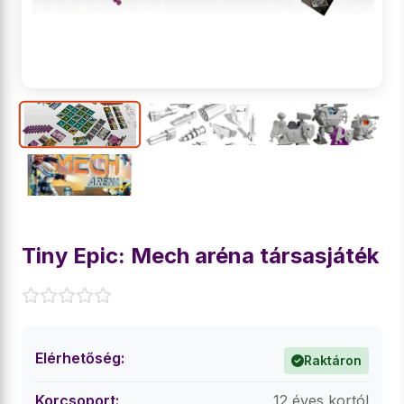
Tiny Epic: Mech aréna társasjáték
Elérhetőség:
Raktáron
Korcsoport:
12 éves kortól